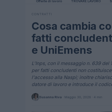
Offerte di lavoro
TROVARE LAVORO
S
CONTRATTI
Cosa cambia con
fatti concludent
e UniEmens
L'Inps, con il messaggio n. 639 del 
per fatti concludenti non costituisc
l'accesso alla Naspi; inoltre chiaris
datore di lavoro e introduce il codi
Susanna Riva
·
Maggio 30, 2026
· 4 min