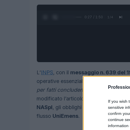
0:28 / 1:50
1
/
4
L’
INPS
, con il
messaggio n. 639 del 1
operative essenziali riguardo alle con
Professio
per fatti concludenti
, norma inserita da
modificato l’articolo 26 del D.Lgs. 151/
If you wish 
NASpI
, gli obblighi contributivi del da
sensitive in
confirm you
flusso
UniEmens
.
continue se
information 