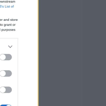
 downstream
B’s List of
er and store
to grant or
ed purposes