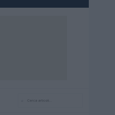
⌕
Cerca