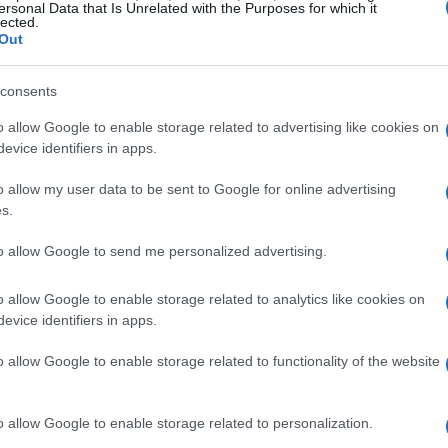
ersonal Data that Is Unrelated with the Purposes for which it
 dell’Inps è che la risoluzione del rapporto per
lected.
Out
specie della
cessazione involontaria
richiesta
accedere alla
indennità di disoccupazione
consents
i risolve in forza di comportamenti o atti che
o allow Google to enable storage related to advertising like cookies on
 tale perdita del lavoro è considerata diversa
evice identifiers in apps.
avoratore e quindi non fa sorgere il diritto alla
o allow my user data to be sent to Google for online advertising
s.
atori
to allow Google to send me personalized advertising.
che se non è più occupato dopo la risoluzione,
o allow Google to enable storage related to analytics like cookies on
evice identifiers in apps.
pI
basandosi su questa causa di cessazione. È
esi di termine del rapporto: alcune forme di
o allow Google to enable storage related to functionality of the website
ttono l’accesso alla NASpI, mentre la
a esclusa dall’Inps come causa legittimante.
o allow Google to enable storage related to personalization.