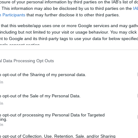
losure of your personal information by third parties on the IAB’s list of
. This information may also be disclosed by us to third parties on the
IA
Participants
that may further disclose it to other third parties.
 that this website/app uses one or more Google services and may gath
including but not limited to your visit or usage behaviour. You may click 
 to Google and its third-party tags to use your data for below specifi
ogle consent section.
l Data Processing Opt Outs
o opt-out of the Sharing of my personal data.
In
o opt-out of the Sale of my Personal Data.
In
to opt-out of processing my Personal Data for Targeted
fatti concludenti esclude la
ing.
In
o opt-out of Collection, Use, Retention, Sale, and/or Sharing