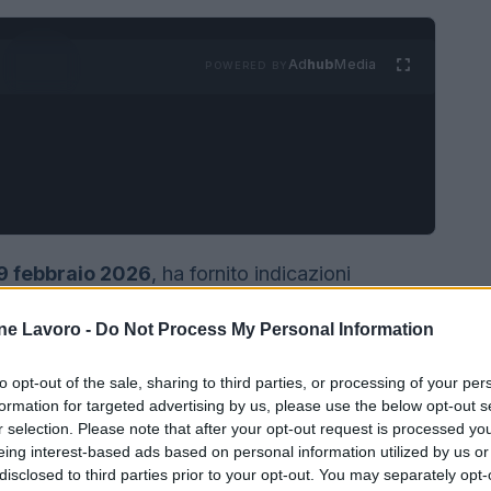
Ad
hub
Media
POWERED BY
9 febbraio 2026
, ha fornito indicazioni
seguenze della
risoluzione del rapporto di lavoro
ne Lavoro -
Do Not Process My Personal Information
ll’articolo 19 della L. 203/2026 che ha
2015. Le precisazioni riguardano l’accesso alla
to opt-out of the sale, sharing to third parties, or processing of your per
tore di lavoro e le modalità di segnalazione nel
formation for targeted advertising by us, please use the below opt-out s
r selection. Please note that after your opt-out request is processed y
eing interest-based ads based on personal information utilized by us or
disclosed to third parties prior to your opt-out. You may separately opt-