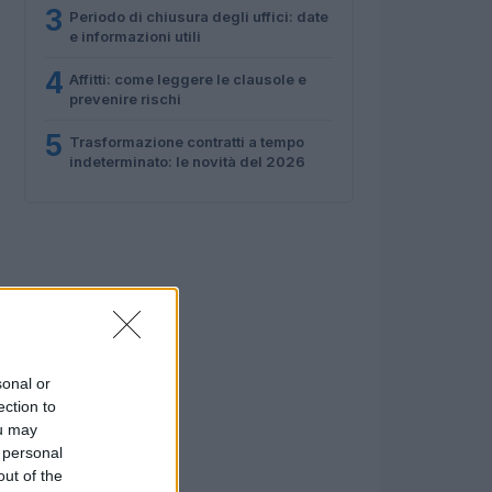
3
Periodo di chiusura degli uffici: date
e informazioni utili
4
Affitti: come leggere le clausole e
prevenire rischi
5
Trasformazione contratti a tempo
indeterminato: le novità del 2026
sonal or
ection to
ou may
 personal
out of the