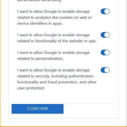
finanziate producano effetti misurabili
sull’occupazione e sulla qualità del lavoro.
I want to allow Google to enable storage
related to analytics like cookies on web or
device identifiers in apps.
I want to allow Google to enable storage
AUTORE
Bianca Marchesi
related to functionality of the website or app.
Bianca Marchesi ha pubblicato un’inchiesta
I want to allow Google to enable storage
dopo aver convinto l'ufficio comunale di
related to personalization.
Genova a rilasciare verbali, sostenendo una
posizione editoriale provocatoria sulle
I want to allow Google to enable storage
politiche urbane. Editorialista urbana,
related to security, including authentication
conserva un archivio fotografico delle piazze
functionality and fraud prevention, and other
genovesi come quaderno personale.
user protection.
CONFIRM