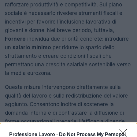
rafforzare produttività e competitività. Sul piano
sociale è necessario rivedere strumenti fiscali e
incentivi per favorire l’inclusione lavorativa di
giovani e donne. Nel breve periodo, tuttavia,
Fornero
individua due priorità concrete: introdurre
un
salario minimo
per ridurre lo spazio dello
sfruttamento e creare condizioni fiscali che
permettano una crescita salariale sostenibile verso
la media eurozona.
Queste misure intervengono direttamente sulla
qualità del lavoro e sulla redistribuzione del valore
aggiunto. Consentono inoltre di sostenere la
domanda interna e di contrastare la diffusione di
forme occupazionali precarie. L’efficacia dipende
da coordinamento tra politiche industriali,
Professione Lavoro -
Do Not Process My Personal