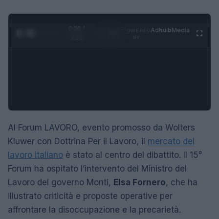
0:27 /
Ad
hub
Media
POWERED
1
/
4
1:21
BY
Al Forum LAVORO, evento promosso da Wolters
Kluwer con Dottrina Per il Lavoro, il
mercato del
lavoro italiano
è stato al centro del dibattito. Il 15°
Forum ha ospitato l’intervento del Ministro del
Lavoro del governo Monti,
Elsa Fornero
, che ha
illustrato criticità e proposte operative per
affrontare la disoccupazione e la precarietà.