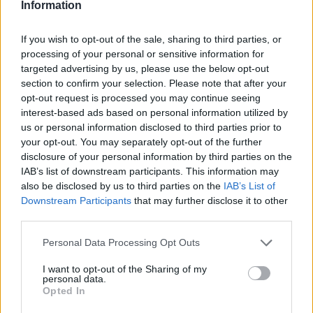
formazione e tutela dei diritti. In assenza di tale
Information
integrazione, gli effetti rischiano di essere parziali e
If you wish to opt-out of the sale, sharing to third parties, or
non duraturi.
processing of your personal or sensitive information for
targeted advertising by us, please use the below opt-out
L’integrazione tra istituzioni e mercato
section to confirm your selection. Please note that after your
opt-out request is processed you may continue seeing
L’integrazione tra istituzioni, imprese e sistema
interest-based ads based on personal information utilized by
educativo è condizione necessaria perché le
us or personal information disclosed to third parties prior to
riforme producano risultati concreti. Senza tale
your opt-out. You may separately opt-out of the further
disclosure of your personal information by third parties on the
coordinamento, anche norme valide rischiano di
IAB’s list of downstream participants. This information may
restare inefficaci davanti a problemi strutturali
also be disclosed by us to third parties on the
IAB’s List of
come la scarsa diffusione dell’innovazione nelle
Downstream Participants
that may further disclose it to other
third parties.
piccole imprese e la disomogeneità territoriale dei
servizi.
Please note that this website/app uses one or more Google
Personal Data Processing Opt Outs
services and may gather and store information including but
not limited to your visit or usage behaviour. You may click to
I want to opt-out of the Sharing of my
La transizione tecnologica e l’arrivo
personal data.
grant or deny consent to Google and its third-party tags to
dell’
intelligenza artificiale
rendono urgente un
Opted In
use your data for below specified purposes in below Google
piano di formazione sistemico. Servono programmi
consent section.