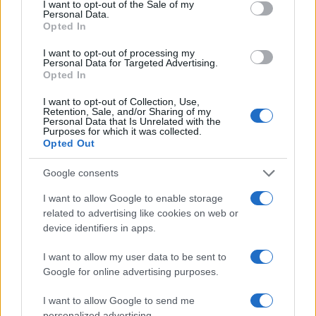
I want to opt-out of the Sale of my
Personal Data.
di
upskilling e retraining
mirati, finanziati e
Opted In
coordinati a livello locale e nazionale, per allineare
I want to opt-out of processing my
le competenze della forza lavoro ai mutamenti
Personal Data for Targeted Advertising.
richiesti dal mercato.
Opted In
I want to opt-out of Collection, Use,
Per completare il quadro servono interventi
Retention, Sale, and/or Sharing of my
Personal Data that Is Unrelated with the
coordinati su più fronti: politiche di remunerazione
Purposes for which it was collected.
Opted Out
mirate, potenziamento dei
servizi di
accompagnamento
e investimenti nella
Google consents
formazione
collegata al tessuto produttivo. Tali
I want to allow Google to enable storage
azioni riducono la
segmentazione
del mercato,
related to advertising like cookies on web or
favoriscono l’inserimento stabile dei giovani e
device identifiers in apps.
migliorano la produttività complessiva. Occorre
I want to allow my user data to be sent to
inoltre un monitoraggio sistematico dei risultati e
Google for online advertising purposes.
meccanismi di adattamento delle politiche alle
I want to allow Google to send me
esigenze territoriali, in modo che le misure
personalized advertising.