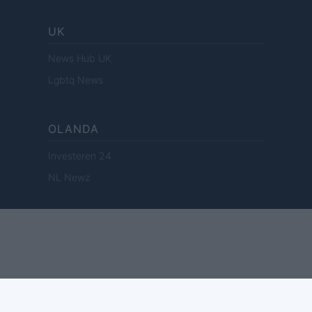
UK
News Hub UK
Lgbtq News
OLANDA
Investeren 24
NL Newz