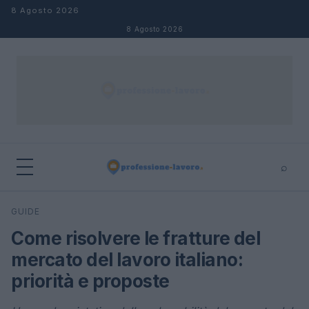
Salta al contenuto
8 Agosto 2026
8 Agosto 2026
⌕
×
⌕
GUIDE
Cerca
Come risolvere le fratture del
mercato del lavoro italiano:
priorità e proposte