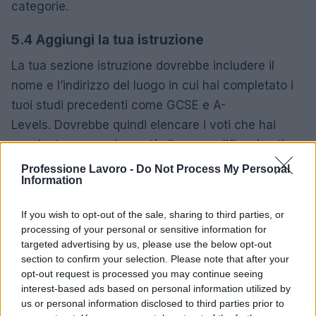
categorie.
5.4 Aggiungi la tua istruzione
La tua sezione istruzione dovrebbe includere il
nome e l’indirizzo del luogo in cui hai completato i
tuoi studi precedenti come GCSE e A-
Levels. Dovrebbe quindi elencare i voti che hai
raggiunto e, se sei a metà di una qualifica, i voti
che si prevede di ottenere.
Professione Lavoro -
Do Not Process My Personal
Information
5.5 Aggiungi le tue abilità chiave
If you wish to opt-out of the sale, sharing to third parties, or
Dovresti aver già identificato le tue competenze
processing of your personal or sensitive information for
chiave e quelle che corrispondono all’annuncio di
targeted advertising by us, please use the below opt-out
section to confirm your selection. Please note that after your
lavoro. Includi prima le abilità più rilevanti per il
opt-out request is processed you may continue seeing
ruolo lavorativo e segui quelle tue abilità che ritieni
interest-based ads based on personal information utilized by
possano essere rilevanti, ma che forse non sono
us or personal information disclosed to third parties prior to