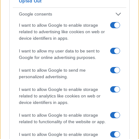
Opted Out
nessuna delle altre categorie, questo è il posto
Google consents
giusto per includerle. Ad esempio, se hai assegnato
premi riconosciuti a livello nazionale come il Duca
I want to allow Google to enable storage
related to advertising like cookies on web or
di Edimburgo, ecco il posto per includerlo. Inoltre, il
device identifiers in apps.
lavoro di volontariato e altri risultati che ritieni
pertinenti possono essere visualizzati qui.
I want to allow my user data to be sent to
Google for online advertising purposes.
5.8 Aggiungi qualsiasi hobby o interesse
I want to allow Google to send me
che ritieni rilevante
personalized advertising.
Se hai degli hobby o interessi a lungo termine che
I want to allow Google to enable storage
desideri includere e mostrare ulteriormente quelle
related to analytics like cookies on web or
abilità o qualità, includili.
device identifiers in apps.
I want to allow Google to enable storage
Ad esempio, se hai giocato per una squadra
related to functionality of the website or app.
sportiva per un lungo periodo di tempo, includilo in
quanto mostra impegno, motivazione e capacità di
I want to allow Google to enable storage