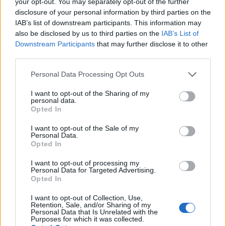
your opt-out. You may separately opt-out of the further
menzionate nell’annuncio.
disclosure of your personal information by third parties on the
IAB’s list of downstream participants. This information may
5.6 Aggiungi l’eventuale esperienza
also be disclosed by us to third parties on the
IAB’s List of
lavorativa che hai
Downstream Participants
that may further disclose it to other
third parties.
Se hai esperienza lavorativa, includila qui, anche
Please note that this website/app uses one or more Google
se non ha alcuna rilevanza diretta o correlazione
Personal Data Processing Opt Outs
services and may gather and store information including but
con il ruolo lavorativo per cui ti stai candidando.
not limited to your visit or usage behaviour. You may click to
I want to opt-out of the Sharing of my
personal data.
grant or deny consent to Google and its third-party tags to
Opted In
Anche un lavoro che potrebbe essere considerato
use your data for below specified purposes in below Google
piccolo, come un giro di carta mostra un livello di
consent section.
I want to opt-out of the Sale of my
Personal Data.
responsabilità, tempismo e volontà di portare a
Opted In
termine il lavoro. Il riconoscimento delle
I want to opt-out of processing my
competenze che hai acquisito che sono trasferibili
Personal Data for Targeted Advertising.
Opted In
andrà lontano con un datore di lavoro.
I want to opt-out of Collection, Use,
5.7 Aggiungi i tuoi risultati
Retention, Sale, and/or Sharing of my
Personal Data that Is Unrelated with the
Purposes for which it was collected.
Se hai ottenuto qualcosa che non rientra in