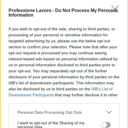
caratterizzato da trasformazioni tecnologiche,
Professione Lavoro -
Do Not Process My Personal
nuove esigenze delle persone e crescente
Information
complessità gestionale, le organizzazioni devono
If you wish to opt-out of the sale, sharing to third parties, or
investire nella qualità delle relazioni, nella
processing of your personal or sensitive information for
formazione e nella capacità di gestire i conflitti.
targeted advertising by us, please use the below opt-out
Creare ambienti di lavoro inclusivi e orientati
section to confirm your selection. Please note that after your
opt-out request is processed you may continue seeing
all’ascolto significa migliorare non solo il clima
interest-based ads based on personal information utilized by
aziendale, ma anche produttività, innovazione e
us or personal information disclosed to third parties prior to
capacità di attrarre e trattenere talenti”.
your opt-out. You may separately opt-out of the further
disclosure of your personal information by third parties on the
Per Simone Stefani, presidente di Aleteia Ets,
IAB’s list of downstream participants. This information may
also be disclosed by us to third parties on the
IAB’s List of
“migliorare la qualità delle relazioni e la vivibilità
Downstream Participants
that may further disclose it to other
degli ambienti di lavoro e della società significa
third parties.
contribuire alla costruzione di organizzazioni più
Please note that this website/app uses one or more Google
Personal Data Processing Opt Outs
sane, inclusive e sostenibili. È da qui che nasce la
services and may gather and store information including but
possibilità di coniugare benessere individuale,
not limited to your visit or usage behaviour. You may click to
I want to opt-out of the Sharing of my
personal data.