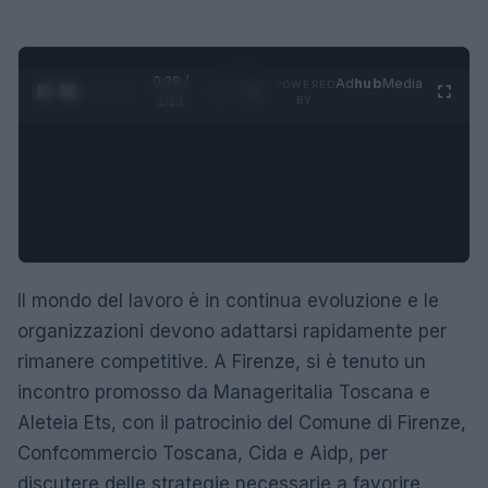
0:29 /
Ad
hub
Media
POWERED
1
/
4
1:21
BY
Il mondo del lavoro è in continua evoluzione e le
organizzazioni devono adattarsi rapidamente per
rimanere competitive. A Firenze, si è tenuto un
incontro promosso da Manageritalia Toscana e
Aleteia Ets, con il patrocinio del Comune di Firenze,
Confcommercio Toscana, Cida e Aidp, per
discutere delle strategie necessarie a favorire