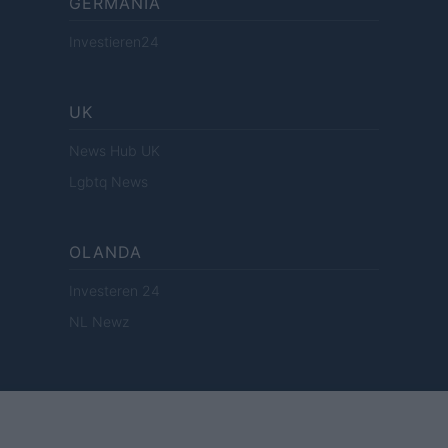
GERMANIA
Investieren24
UK
News Hub UK
Lgbtq News
OLANDA
Investeren 24
NL Newz