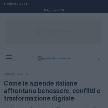
Salta al contenuto
8 Agosto 2026
8 Agosto 2026
⌕
×
⌕
BREAKING NEWS
Cerca
Come le aziende italiane
affrontano benessere, conflitti e
trasformazione digitale