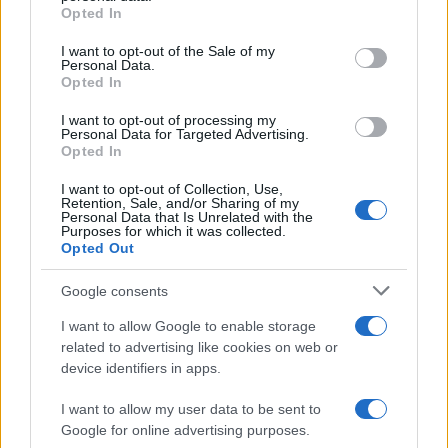
grant or deny consent to Google and its third-party tags to
efficacia organizzativa e prosperità collettiva. Ed è
Opted In
use your data for below specified purposes in below Google
proprio con questa prospettiva che abbiamo
consent section.
I want to opt-out of the Sale of my
sviluppato la nostra certificazione Conflict-Positive
Personal Data.
Opted In
Organization per aiutare le imprese a riconoscere
le tensioni, leggerle e trasformarle in occasioni di
I want to opt-out of processing my
Personal Data for Targeted Advertising.
apprendimento, fiducia e corresponsabilità”.
Opted In
I want to opt-out of Collection, Use,
Retention, Sale, and/or Sharing of my
Personal Data that Is Unrelated with the
Purposes for which it was collected.
AUTORE
Opted Out
Luca Ferrari
Luca Ferrari, giornalista di economia del
Google consents
lavoro e risorse umane, analizza
organizzazione aziendale, welfare e diritto
I want to allow Google to enable storage
del lavoro con uno sguardo alle dinamiche tra
related to advertising like cookies on web or
imprese e dipendenti.
device identifiers in apps.
I want to allow my user data to be sent to
Google for online advertising purposes.