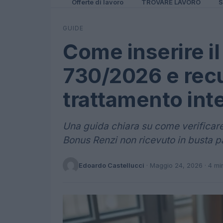
Offerte di lavoro
TROVARE LAVORO
S
GUIDE
Come inserire i
730/2026 e recu
trattamento int
Una guida chiara su come verificare 
Bonus Renzi non ricevuto in busta 
Edoardo Castellucci
·
Maggio 24, 2026
· 4 mi