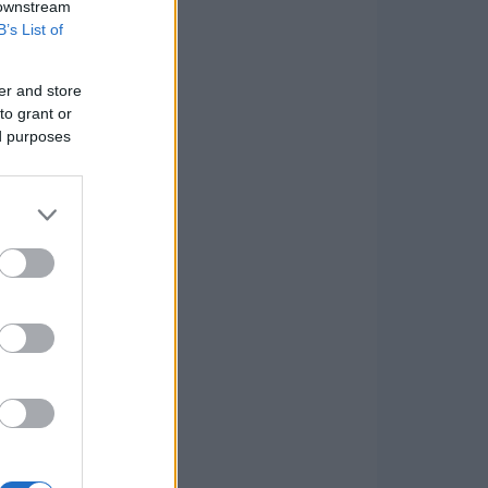
 downstream
B’s List of
er and store
to grant or
ed purposes