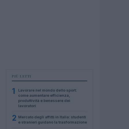
PIÙ LETTI
1
Lavorare nel mondo dello sport:
come aumentare efficienza,
produttività e benessere dei
lavoratori
2
Mercato degli affitti in Italia: studenti
e stranieri guidano la trasformazione