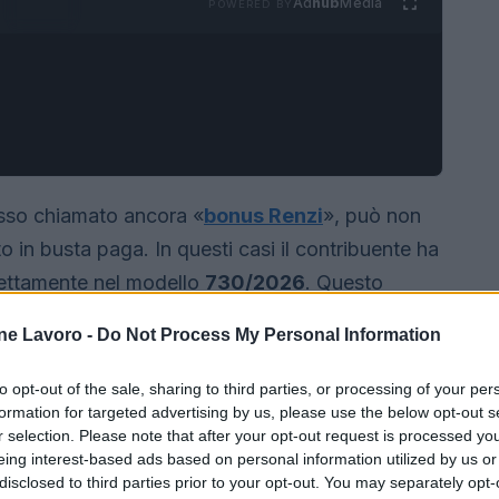
Ad
hub
Media
POWERED BY
sso chiamato ancora «
bonus Renzi
», può non
 in busta paga. In questi casi il contribuente ha
direttamente nel modello
730/2026
. Questo
41
, spiega passo dopo passo come controllare
ne Lavoro -
Do Not Process My Personal Information
 mancato versamento e inserire correttamente il
.
to opt-out of the sale, sharing to third parties, or processing of your per
formation for targeted advertising by us, please use the below opt-out s
r selection. Please note that after your opt-out request is processed y
eing interest-based ads based on personal information utilized by us or
disclosed to third parties prior to your opt-out. You may separately opt-