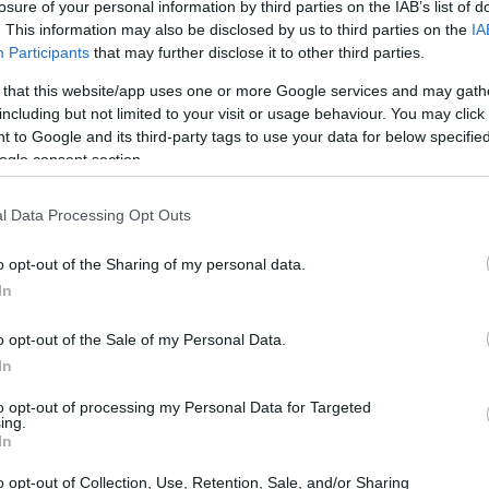
losure of your personal information by third parties on the IAB’s list of
. This information may also be disclosed by us to third parties on the
IA
Participants
that may further disclose it to other third parties.
 that this website/app uses one or more Google services and may gath
including but not limited to your visit or usage behaviour. You may click 
 to Google and its third-party tags to use your data for below specifi
ogle consent section.
l Data Processing Opt Outs
o opt-out of the Sharing of my personal data.
In
o opt-out of the Sale of my Personal Data.
ificazione Unica e la busta paga
In
to opt-out of processing my Personal Data for Targeted
ne è fondamentale confrontare la
CU
rilasciata dal
ing.
In
aga
. La
Certificazione Unica
riporta i redditi
delle detrazioni comunicati dal sostituto
o opt-out of Collection, Use, Retention, Sale, and/or Sharing