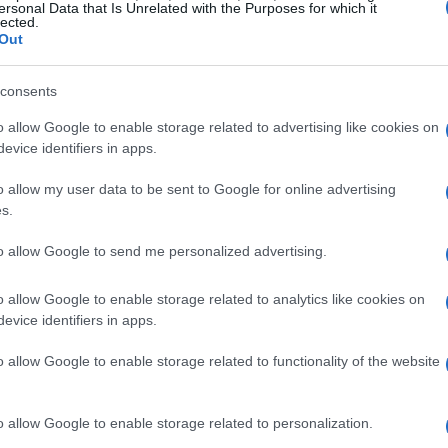
ersonal Data that Is Unrelated with the Purposes for which it
ivo
non è stato erogato o risulta inferiore a
lected.
Out
 evidente. Conservare documenti e
li reclami al datore di lavoro o alla sede
consents
o allow Google to enable storage related to advertising like cookies on
evice identifiers in apps.
o allow my user data to be sent to Google for online advertising
are se nella
CU
è indicato l’importo del
Bonus
s.
le somme riportate in busta paga. È utile
to allow Google to send me personalized advertising.
viste per il riconoscimento del beneficio, poiché
 sulla spettanza o sull’importo spettante. Se
o allow Google to enable storage related to analytics like cookies on
evice identifiers in apps.
le differenze e raccogliere prove documentali
o allow Google to enable storage related to functionality of the website
enzi nel 730/2026
o allow Google to enable storage related to personalization.