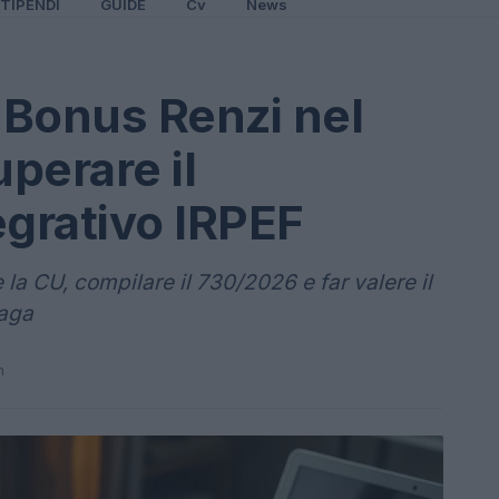
TIPENDI
GUIDE
Cv
News
l Bonus Renzi nel
perare il
egrativo IRPEF
la CU, compilare il 730/2026 e far valere il
paga
n