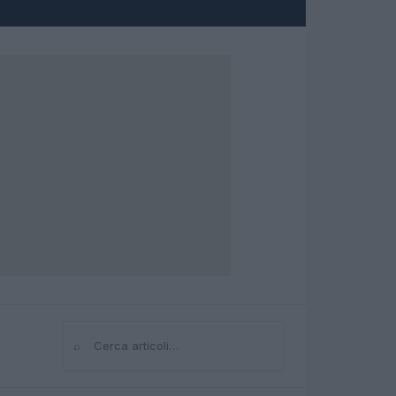
⌕
Cerca