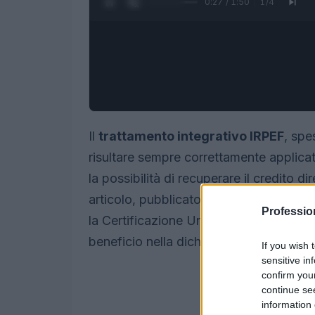
0:28 / 1:50
1
/
4
Il
trattamento integrativo IRPEF
, spe
risultare sempre correttamente applicato
la possibilità di recuperare il credito 
articolo, pubblicato il
22/05/2026 14:
Professio
la Certificazione Unica, identificare il
beneficio nella dichiarazione dei redditi
If you wish 
sensitive in
confirm you
continue se
information 