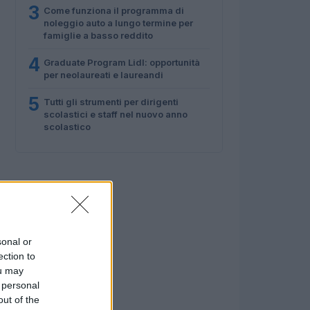
3
Come funziona il programma di
noleggio auto a lungo termine per
famiglie a basso reddito
4
Graduate Program Lidl: opportunità
per neolaureati e laureandi
5
Tutti gli strumenti per dirigenti
scolastici e staff nel nuovo anno
scolastico
sonal or
ection to
ou may
 personal
out of the