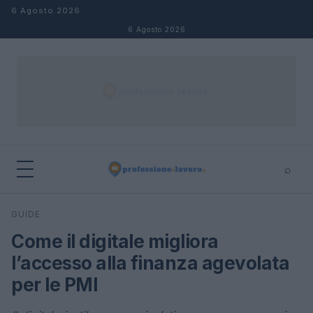
Salta al contenuto
6 Agosto 2026
6 Agosto 2026
⌕
×
⌕
GUIDE
Cerca
Come il digitale migliora
l’accesso alla finanza agevolata
per le PMI