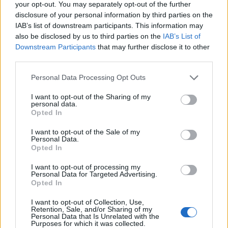
your opt-out. You may separately opt-out of the further
Solo così le
PMI
potranno trasformare le
disclosure of your personal information by third parties on the
opportunità di
finanza agevolata
in risultati
IAB’s list of downstream participants. This information may
also be disclosed by us to third parties on the
IAB’s List of
concreti.
Downstream Participants
that may further disclose it to other
third parties.
Please note that this website/app uses one or more Google
Personal Data Processing Opt Outs
AUTORE
services and may gather and store information including but
Edoardo Vitali
not limited to your visit or usage behaviour. You may click to
I want to opt-out of the Sharing of my
personal data.
grant or deny consent to Google and its third-party tags to
Edoardo Vitali ha coordinato la copertura
Opted In
use your data for below specified purposes in below Google
della ristrutturazione del mercato ittico di
consent section.
Palermo, sostenendo la linea editoriale sulla
I want to opt-out of the Sale of my
Personal Data.
trasparenza fiscale. Capo redattore
Opted In
economia, porta in redazione un tratto
pragmatico e un dettaglio personale:
I want to opt-out of processing my
conserva ancora taccuini degli incontri in Sala
Personal Data for Targeted Advertising.
delle Lapidi.
Opted In
I want to opt-out of Collection, Use,
Retention, Sale, and/or Sharing of my
Personal Data that Is Unrelated with the
Purposes for which it was collected.