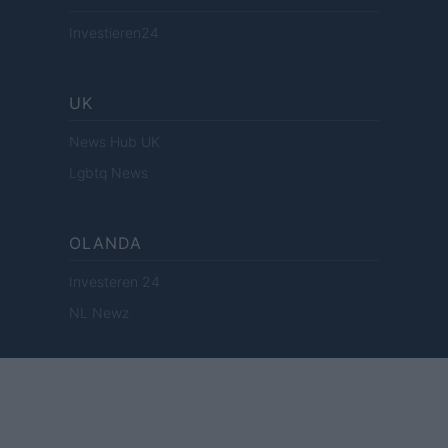
Investieren24
UK
News Hub UK
Lgbtq News
OLANDA
Investeren 24
NL Newz