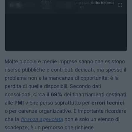
0:29 /
Ad
hub
Media
POWERED
1
/
4
1:21
BY
Molte piccole e medie imprese sanno che esistono
risorse pubbliche e contributi dedicati, ma spesso il
problema non è la mancanza di opportunità: è la
perdita di quelle disponibili. Secondo dati
consolidati, circa
il 69%
dei finanziamenti destinati
alle
PMI
viene perso soprattutto per
errori tecnici
o per carenze organizzative. È importante ricordare
che la
finanza agevolata
non è solo un elenco di
scadenze: è un percorso che richiede