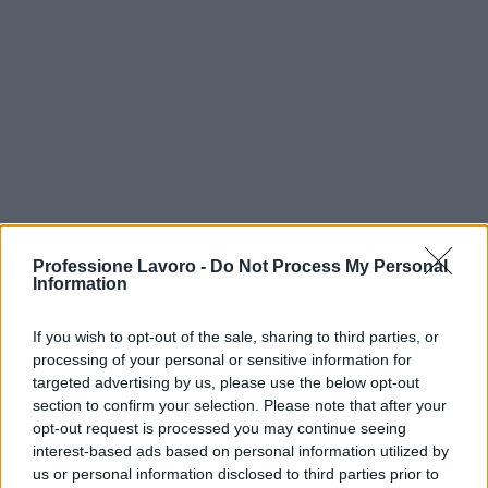
Professione Lavoro -
Do Not Process My Personal
Information
In sintesi, il digitale è un alleato indispensabile ma
If you wish to opt-out of the sale, sharing to third parties, or
non esaustivo: per non perdere risorse occorre un
processing of your personal or sensitive information for
targeted advertising by us, please use the below opt-out
mix di tecnologia, metodo e competenza. Superare
section to confirm your selection. Please note that after your
il mito del
click day
significa pianificare, testare e
opt-out request is processed you may continue seeing
combinare strumenti automatici con una struttura
interest-based ads based on personal information utilized by
us or personal information disclosed to third parties prior to
organizzativa che garantisca controlli continui.