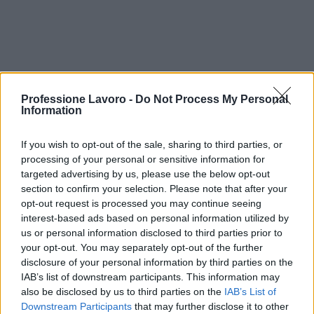
La partecipazione al progetto rappresenta
Professione Lavoro -
Do Not Process My Personal
un’opportunità per contribuire allo sviluppo
Information
economico e sociale di Faleria, integrandosi in una
If you wish to opt-out of the sale, sharing to third parties, or
rete multidisciplinare volta a sostenere la crescita
processing of your personal or sensitive information for
delle competenze locali e l’accesso a nuove
targeted advertising by us, please use the below opt-out
opportunità lavorative
. I professionisti selezionati
section to confirm your selection. Please note that after your
opt-out request is processed you may continue seeing
entreranno a far parte di un percorso operativo che
interest-based ads based on personal information utilized by
mira a rafforzare i servizi territoriali e a promuovere
us or personal information disclosed to third parties prior to
iniziative con ricadute concrete sulla comunità.
your opt-out. You may separately opt-out of the further
disclosure of your personal information by third parties on the
IAB’s list of downstream participants. This information may
also be disclosed by us to third parties on the
IAB’s List of
AUTORE
Downstream Participants
that may further disclose it to other