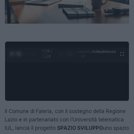
0:29 /
Ad
hub
Media
POWERED
1
/
4
1:20
BY
Il Comune di Faleria, con il sostegno della Regione
Lazio e in partenariato con l’Università telematica
IUL, lancia il progetto
SPAZIO SVILUPPO
uno spazio