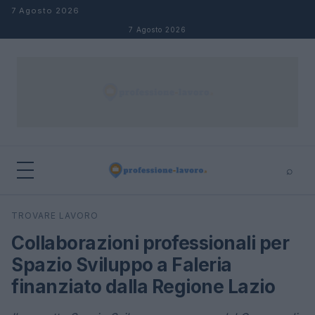
Salta al contenuto
7 Agosto 2026
7 Agosto 2026
⌕
×
⌕
TROVARE LAVORO
Cerca
Collaborazioni professionali per
Spazio Sviluppo a Faleria
finanziato dalla Regione Lazio