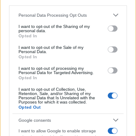
Andrea Innocenti
third parties.
Andrea Innocenti ha coordinato dall'estero il
Please note that this website/app uses one or more Google
Personal Data Processing Opt Outs
rientro di una cronista napoletana durante una
services and may gather and store information including but
crisi diplomatica, gestendo contatti con
not limited to your visit or usage behaviour. You may click to
I want to opt-out of the Sharing of my
consolati; è corrispondente esteri che
personal data.
grant or deny consent to Google and its third-party tags to
Opted In
definisce linee editoriali sulla geopolitica. Nato
use your data for below specified purposes in below Google
a Napoli, parla dialetto locale e mantiene
consent section.
I want to opt-out of the Sale of my
rapporti con ONG partenopee.
Personal Data.
Opted In
I want to opt-out of processing my
Personal Data for Targeted Advertising.
Opted In
I want to opt-out of Collection, Use,
Retention, Sale, and/or Sharing of my
Personal Data that Is Unrelated with the
Purposes for which it was collected.
Opted Out
Google consents
I want to allow Google to enable storage