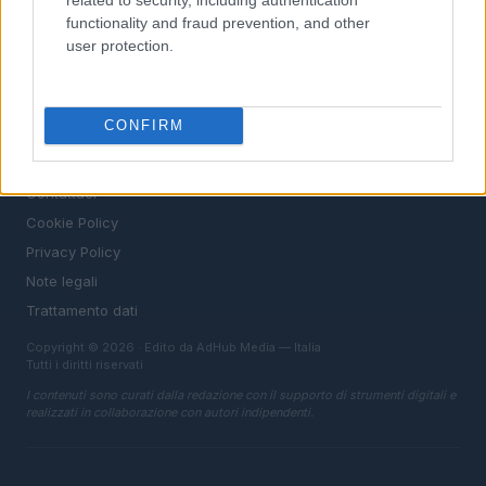
MAGAZINE
functionality and fraud prevention, and other
user protection.
Chi siamo
Redazione
Ultime notizie
CONFIRM
LEGALE
Contattaci
Cookie Policy
Privacy Policy
Note legali
Trattamento dati
Copyright © 2026 · Edito da AdHub Media — Italia
Tutti i diritti riservati
I contenuti sono curati dalla redazione con il supporto di strumenti digitali e
realizzati in collaborazione con autori indipendenti.