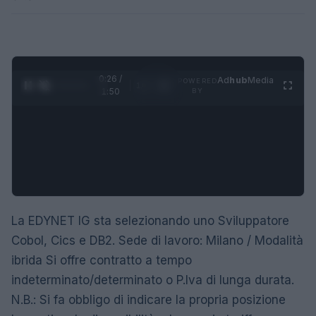
0:27 /
Ad
hub
Media
POWERED
1
/
4
1:50
BY
La EDYNET IG sta selezionando uno Sviluppatore
Cobol, Cics e DB2. Sede di lavoro: Milano / Modalità
ibrida Si offre contratto a tempo
indeterminato/determinato o P.Iva di lunga durata.
N.B.: Si fa obbligo di indicare la propria posizione