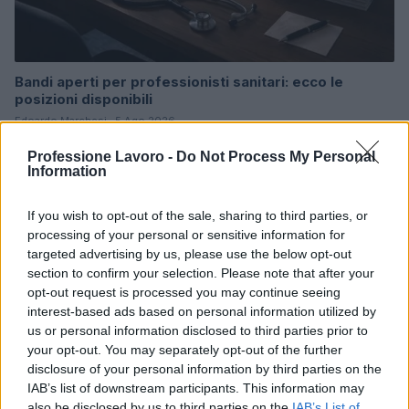
Bandi aperti per professionisti sanitari: ecco le
posizioni disponibili
Edoardo Marchesi · 5 Ago 2026
Professione Lavoro -
Do Not Process My Personal
OFFERTE DI LAVORO
Information
If you wish to opt-out of the sale, sharing to third parties, or
processing of your personal or sensitive information for
targeted advertising by us, please use the below opt-out
section to confirm your selection. Please note that after your
opt-out request is processed you may continue seeing
interest-based ads based on personal information utilized by
us or personal information disclosed to third parties prior to
your opt-out. You may separately opt-out of the further
disclosure of your personal information by third parties on the
IAB’s list of downstream participants. This information may
also be disclosed by us to third parties on the
IAB’s List of