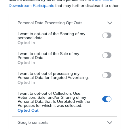
Lavoro in Puglia e Lombardia: scopri le ultime offerte
Downstream Participants
that may further disclose it to other
e i settori in crescita
third parties.
Edoardo Marchesi · 4 Ago 2026
Please note that this website/app uses one or more Google
Personal Data Processing Opt Outs
services and may gather and store information including but
not limited to your visit or usage behaviour. You may click to
I want to opt-out of the Sharing of my
PIÙ LETTI
personal data.
grant or deny consent to Google and its third-party tags to
Opted In
use your data for below specified purposes in below Google
1
Lavoro nel mondo dell’arte e della cultura: le ultime
consent section.
I want to opt-out of the Sale of my
posizioni aperte
Personal Data.
Opted In
2
Business Analysis CRM rif 20042
I want to opt-out of processing my
Personal Data for Targeted Advertising.
3
FiberCop avvia la posa della rete in fibra ottica a
Opted In
Montechiarugolo: tutti i dettagli
I want to opt-out of Collection, Use,
4
Retention, Sale, and/or Sharing of my
Lavoro in Puglia e Lombardia: scopri le ultime offerte e i
Personal Data that Is Unrelated with the
settori in crescita
Purposes for which it was collected.
Opted Out
5
Come leggere gli annunci di lavoro e scovare falsi
positivi
Google consents