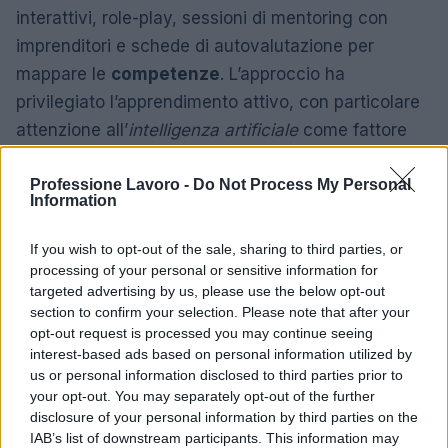
interattivi, role-play, sessioni di mentoring con
imprenditori e schede di autovalutazione per
mappare le
competenze
. L’approccio ha
privilegiato l’apprendimento attivo, con particolare
attenzione all’
intelligenza artificiale
come fattore
trasformativo e opportunità per ripensare i percorsi
Professione Lavoro -
Do Not Process My Personal
professionali. Gli studenti hanno inoltre potuto
Information
confrontarsi con esempi concreti e case study
locali, utili a comprendere come le competenze
If you wish to opt-out of the sale, sharing to third parties, or
acquisite possano essere applicate nel contesto
processing of your personal or sensitive information for
targeted advertising by us, please use the below opt-out
produttivo di Terni.
section to confirm your selection. Please note that after your
opt-out request is processed you may continue seeing
Conclusione e riconoscimenti
interest-based ads based on personal information utilized by
us or personal information disclosed to third parties prior to
La giornata si concluderà con la consegna di premi
your opt-out. You may separately opt-out of the further
disclosure of your personal information by third parties on the
e attestati di partecipazione alle ragazze e ai
IAB’s list of downstream participants. This information may
ragazzi che hanno preso parte al progetto: un