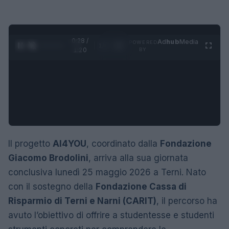
0:29 /
Ad
hub
Media
POWERED
1
/
4
1:20
BY
Il progetto
AI4YOU
, coordinato dalla
Fondazione
Giacomo Brodolini
, arriva alla sua giornata
conclusiva lunedì 25 maggio 2026 a Terni. Nato
con il sostegno della
Fondazione Cassa di
Risparmio di Terni e Narni (CARIT)
, il percorso ha
avuto l’obiettivo di offrire a studentesse e studenti