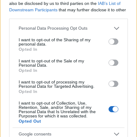
also be disclosed by us to third parties on the
IAB’s List of
momento simbolico che vuole celebrare l’impegno
Downstream Participants
that may further disclose it to other
third parties.
e il processo di apprendimento intrapreso. Questi
riconoscimenti rappresentano anche un passo
Please note that this website/app uses one or more Google
Personal Data Processing Opt Outs
services and may gather and store information including but
tangibile verso la costruzione di un curriculum di
not limited to your visit or usage behaviour. You may click to
I want to opt-out of the Sharing of my
esperienze che potrà accompagnare gli studenti
personal data.
grant or deny consent to Google and its third-party tags to
Opted In
nelle scelte future, sia formative sia professionali.
use your data for below specified purposes in below Google
consent section.
L’evento finale funziona dunque come punto di
I want to opt-out of the Sale of my
Personal Data.
arrivo ma anche come stimolo per iniziative future
Opted In
di collaborazione tra scuola, fondazioni e impresa.
I want to opt-out of processing my
Personal Data for Targeted Advertising.
Per chi desidera approfondire il progetto e i risultati
Opted In
emersi, il momento conclusivo del 25 maggio 2026
I want to opt-out of Collection, Use,
Retention, Sale, and/or Sharing of my
offre materiali, testimonianze e spunti per riflettere
Personal Data that Is Unrelated with the
Purposes for which it was collected.
su come rendere la scuola un luogo sempre più
Opted Out
centrale nel dialogo sulle transizioni del lavoro
indotte dall’
intelligenza artificiale
.
Google consents