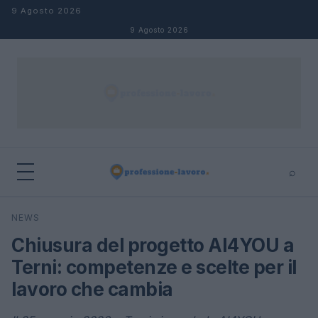
Salta al contenuto
9 Agosto 2026
9 Agosto 2026
⌕
×
⌕
NEWS
Cerca
Chiusura del progetto AI4YOU a
Terni: competenze e scelte per il
lavoro che cambia