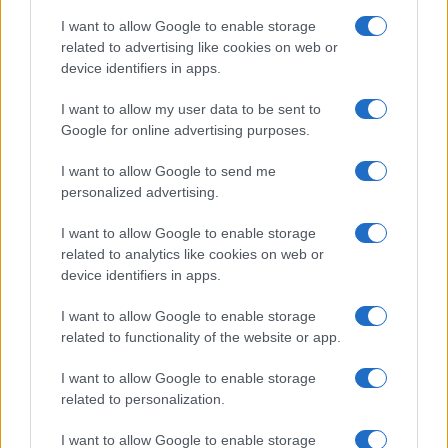
I want to allow Google to enable storage
related to advertising like cookies on web or
device identifiers in apps.
AUTORE
Niccolò Conforti
I want to allow my user data to be sent to
Niccolò Conforti ha seguito il lancio di una
Google for online advertising purposes.
startup napoletana in un incontro al Centro
Direzionale, sostenendo una linea editoriale
I want to allow Google to send me
pro-innovazione nel settore fintech. Analista
personalized advertising.
fintech, porta un dettaglio biografico:
mantiene un registro delle prime pitch a cui ha
I want to allow Google to enable storage
assistito a Napoli.
related to analytics like cookies on web or
device identifiers in apps.
I want to allow Google to enable storage
related to functionality of the website or app.
I want to allow Google to enable storage
related to personalization.
I want to allow Google to enable storage