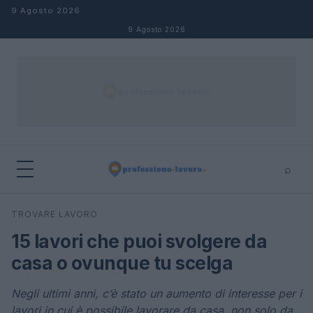
Salta al contenuto
9 Agosto 2026
9 Agosto 2026
⌕
×
⌕
TROVARE LAVORO
Cerca
15 lavori che puoi svolgere da
casa o ovunque tu scelga
Negli ultimi anni, c’è stato un aumento di interesse per i
lavori in cui è possibile lavorare da casa, non solo da