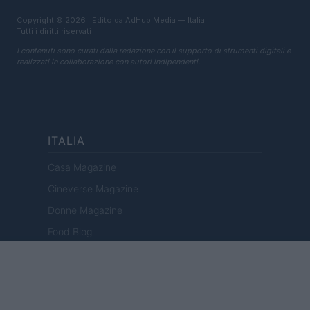
Copyright © 2026 · Edito da AdHub Media — Italia
Tutti i diritti riservati
I contenuti sono curati dalla redazione con il supporto di strumenti digitali e
realizzati in collaborazione con autori indipendenti.
ITALIA
Casa Magazine
Cineverse Magazine
Donne Magazine
Food Blog
Milano Notizie
Motor Magazine
Notizie.it