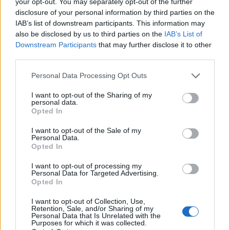
your opt-out. You may separately opt-out of the further
revisione del documento.
disclosure of your personal information by third parties on the
IAB’s list of downstream participants. This information may
10. Survey Taker
also be disclosed by us to third parties on the
IAB’s List of
Downstream Participants
that may further disclose it to other
Un certo numero di aziende ti pagherà per
third parties.
partecipare a sondaggi per fornire loro la tua
Please note that this website/app uses one or more Google
Personal Data Processing Opt Outs
opinione onesta su giochi, film, prodotti di consumo
services and may gather and store information including but
e argomenti di interesse generale. Il
not limited to your visit or usage behaviour. You may click to
I want to opt-out of the Sharing of my
personal data.
grant or deny consent to Google and its third-party tags to
pagamento varia da $ 1 a $ 20 per sondaggio
Opted In
use your data for below specified purposes in below Google
completato. Ci sono un certo numero di società di
consent section.
I want to opt-out of the Sale of my
ricerca a cui puoi iscriverti per partecipare a
Personal Data.
Opted In
sondaggi tra cui Ricerca 2020 .
I want to opt-out of processing my
Personal Data for Targeted Advertising.
11. Notaio mobile
Opted In
Un notaio funge da rappresentante dello stato per
I want to opt-out of Collection, Use,
Retention, Sale, and/or Sharing of my
certificare la corretta esecuzione di documenti
Personal Data that Is Unrelated with the
Purposes for which it was collected.
come transazioni immobiliari, procure e accordi