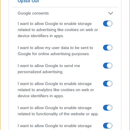
Opted Out
prematrimoniali. Se sei certificato come notaio
Google consents
pubblico, puoi anche ottenere certificato, vincolo e
assicurato come notaio mobile. Se non ti senti a
I want to allow Google to enable storage
related to advertising like cookies on web or
tuo agio ad invitare estranei a casa tua, puoi offrirti
device identifiers in apps.
di incontrarli nel loro ufficio, in ospedale o in un
I want to allow my user data to be sent to
altro luogo. La paga media è di $ 15 l’ora, ma nella
Google for online advertising purposes.
maggior parte dei casi varia da circa $ 10 a $ 24.
I want to allow Google to send me
12. Contabile virtuale
personalized advertising.
Se hai esperienza nella fatturazione dei clienti,
I want to allow Google to enable storage
related to analytics like cookies on web or
nella gestione delle buste paga e nella gestione dei
device identifiers in apps.
conti, puoi facilmente trovare una posizione di
contabilità virtuale contraendo direttamente con
I want to allow Google to enable storage
related to functionality of the website or app.
una società locale o iscrivendoti a un’agenzia
come Bookminders ; molti richiedono una laurea in
I want to allow Google to enable storage