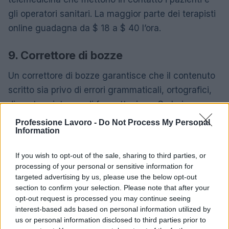
gli operatori sanitari. La maggior parte dei terapisti
online guadagna da $ 18 a $ 40 l’ora.
9. Correttore di bozze
Un correttore di bozze garantisce che il contenuto
scritto sia privo di errori grammaticali, ortografici,
di punteggiatura e di formattazione. Se hai
attenzione ai dettagli e hai familiarità con l’AP
Professione Lavoro -
Do Not Process My Personal
Information
Stylebook e il Chicago Manual of Style,
puoi fare una media di circa $ 18 l’ora di correzione
If you wish to opt-out of the sale, sharing to third parties, or
di bozze per agenzie pubblicitarie, siti Web, società
processing of your personal or sensitive information for
di pubbliche relazioni e scrittori di libri di
targeted advertising by us, please use the below opt-out
section to confirm your selection. Please note that after your
testo. Questo lavoro è estremamente flessibile e
opt-out request is processed you may continue seeing
può essere svolto secondo il tuo programma, a
interest-based ads based on personal information utilized by
condizione che tu rispetti la scadenza per la
us or personal information disclosed to third parties prior to