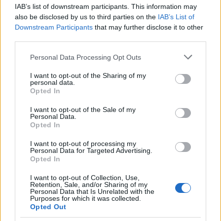
IAB’s list of downstream participants. This information may
also be disclosed by us to third parties on the
IAB’s List of
Downstream Participants
that may further disclose it to other
third parties.
Please note that this website/app uses one or more Google
Personal Data Processing Opt Outs
services and may gather and store information including but
not limited to your visit or usage behaviour. You may click to
I want to opt-out of the Sharing of my
personal data.
grant or deny consent to Google and its third-party tags to
Opted In
use your data for below specified purposes in below Google
consent section.
I want to opt-out of the Sale of my
Personal Data.
Come trovare lavoro con l’IA: guida pratica a prompt,
Opted In
analisi e workflow
Sofia Ricci · 4 Ago 2026
I want to opt-out of processing my
Personal Data for Targeted Advertising.
Opted In
TROVARE LAVORO
I want to opt-out of Collection, Use,
Retention, Sale, and/or Sharing of my
Personal Data that Is Unrelated with the
Purposes for which it was collected.
Opted Out