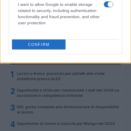
I want to allow Google to enable storage
related to security, including authentication
functionality and fraud prevention, and other
Guida pratica all’uso dell’IA per cercare e ottenere
user protection.
lavoro
Paolo Mariani · 3 Ago 2026
CONFIRM
PIÙ LETTI
1
Lavoro a Roma: posizioni per addetti alle visite
didattiche presso ALES
2
Opportunità e sfide per i neolaureati: i dati del 2026 su
assunzioni e competenze richieste
3
DID: guida completa alla dichiarazione di disponibilità
al lavoro
4
Opportunità di lavoro e crescita per Mango nel 2026