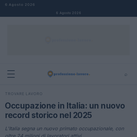
Salta al contenuto
6 Agosto 2026
6 Agosto 2026
⌕
×
⌕
TROVARE LAVORO
Cerca
Occupazione in Italia: un nuovo
record storico nel 2025
L'Italia segna un nuovo primato occupazionale, con
oltre 24 milioni di lavoratori attivi.