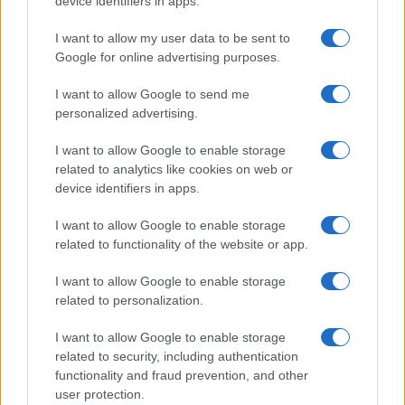
device identifiers in apps.
PIÙ LETTI
I want to allow my user data to be sent to
Google for online advertising purposes.
1
Lavoro nel mondo dell’arte e della cultura: le ultime
posizioni aperte
I want to allow Google to send me
2
personalized advertising.
Business Analysis CRM rif 20042
I want to allow Google to enable storage
3
FiberCop avvia la posa della rete in fibra ottica a
related to analytics like cookies on web or
Montechiarugolo: tutti i dettagli
device identifiers in apps.
4
Come leggere gli annunci di lavoro e scovare falsi
I want to allow Google to enable storage
positivi
related to functionality of the website or app.
5
Lavoro in Puglia e Lombardia: scopri le ultime offerte e i
settori in crescita
I want to allow Google to enable storage
related to personalization.
I want to allow Google to enable storage
related to security, including authentication
functionality and fraud prevention, and other
user protection.