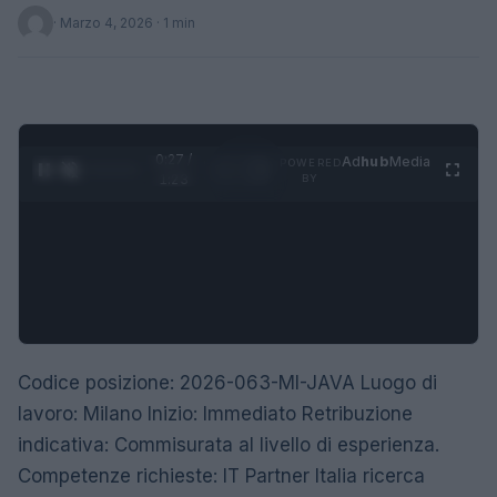
·
Marzo 4, 2026
· 1 min
0:28 /
Ad
hub
Media
POWERED
1
/
4
1:23
BY
Codice posizione: 2026-063-MI-JAVA Luogo di
lavoro: Milano Inizio: Immediato Retribuzione
indicativa: Commisurata al livello di esperienza.
Competenze richieste: IT Partner Italia ricerca