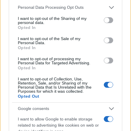
posizioni disponibili
Please note that this website/app uses one or more Google
Edoardo Marchesi · 5 Ago 2026
Personal Data Processing Opt Outs
services and may gather and store information including but
not limited to your visit or usage behaviour. You may click to
I want to opt-out of the Sharing of my
OFFERTE DI LAVORO
personal data.
grant or deny consent to Google and its third-party tags to
Opted In
use your data for below specified purposes in below Google
consent section.
I want to opt-out of the Sale of my
Personal Data.
Opted In
I want to opt-out of processing my
Personal Data for Targeted Advertising.
Opted In
I want to opt-out of Collection, Use,
Retention, Sale, and/or Sharing of my
Personal Data that Is Unrelated with the
Purposes for which it was collected.
Opted Out
Lavoro in Puglia e Lombardia: scopri le ultime offerte
e i settori in crescita
Google consents
Edoardo Marchesi · 4 Ago 2026
I want to allow Google to enable storage
related to advertising like cookies on web or