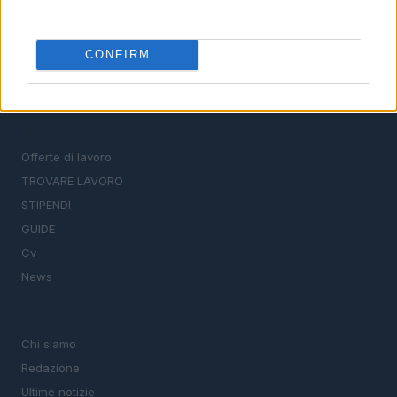
Il portale del lavoro e della carriera. Offerte di lavoro,
CONFIRM
stipendi, guide pratiche per trovare un'occupazione,
scrivere un CV e affrontare il colloquio.
SEZIONI
Offerte di lavoro
TROVARE LAVORO
STIPENDI
GUIDE
Cv
News
MAGAZINE
Chi siamo
Redazione
Ultime notizie