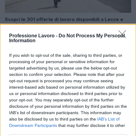
Scopri le 301 offerte di lavoro disponibili a Lecce e
provincia nel 2026
Sofia Ricci · 6 Ago 2026
Professione Lavoro -
Do Not Process My Personal
Information
OFFERTE DI LAVORO
If you wish to opt-out of the sale, sharing to third parties, or
processing of your personal or sensitive information for
targeted advertising by us, please use the below opt-out
section to confirm your selection. Please note that after your
opt-out request is processed you may continue seeing
interest-based ads based on personal information utilized by
us or personal information disclosed to third parties prior to
your opt-out. You may separately opt-out of the further
disclosure of your personal information by third parties on the
IAB’s list of downstream participants. This information may
also be disclosed by us to third parties on the
IAB’s List of
Downstream Participants
that may further disclose it to other
Bandi aperti per professionisti sanitari: ecco le
third parties.