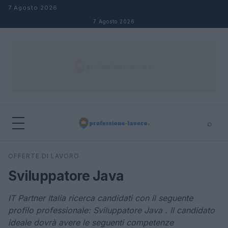
Salta al contenuto
7 Agosto 2026
7 Agosto 2026
⌕
×
⌕
OFFERTE DI LAVORO
Cerca
Sviluppatore Java
IT Partner Italia ricerca candidati con il seguente
profilo professionale: Sviluppatore Java . Il candidato
ideale dovrà avere le seguenti competenze