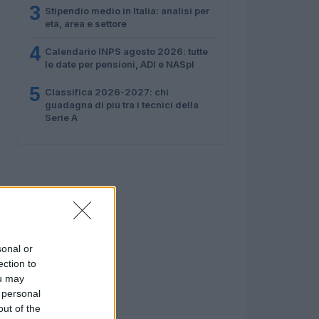
3
Stipendio medio in Italia: analisi per
età, area e settore
4
Calendario INPS agosto 2026: tutte
le date per pensioni, ADI e NASpI
5
Classifica 2026-2027: chi
guadagna di più tra i tecnici della
Serie A
sonal or
ection to
ou may
 personal
out of the