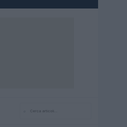
⌕
Cerca