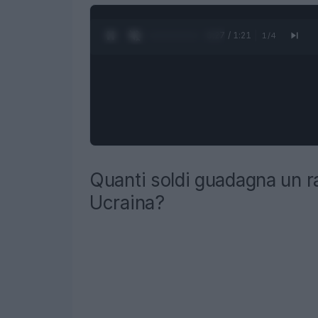
0:28 / 1:21
1
/
4
Quanti soldi guadagna un r
Ucraina?