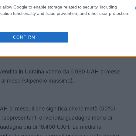
o allow Google to enable storage related to security, including
cation functionality and fraud prevention, and other user protection.
l rappresentante di vendita in
CONFIRM
 e l’intervallo
di vendita in Ucraina vanno da 6.980 UAH al mese
 al mese (stipendio massimo).
AH al mese, il che significa che la metà (50%)
 rappresentanti di vendita guadagna meno di
guadagna più di 16.400 UAH. La mediana
medio. In generale, vorresti essere sul lato destro