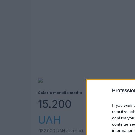
Professio
Salario mensile medio
15.200
If you wish 
sensitive in
UAH
confirm you
continue se
information 
(182.000
UAH
all’anno)