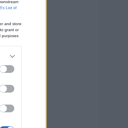
 downstream
B’s List of
er and store
to grant or
ed purposes