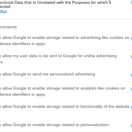
ersonal Data that Is Unrelated with the Purposes for which it
lected.
ariano drasticamente in base all’esperienza, alle
Out
Di seguito troverai una ripartizione dettagliata
consents
o allow Google to enable storage related to advertising like cookies on
evice identifiers in apps.
o allow my user data to be sent to Google for online advertising
s.
to allow Google to send me personalized advertising.
o allow Google to enable storage related to analytics like cookies on
evice identifiers in apps.
o allow Google to enable storage related to functionality of the website
o allow Google to enable storage related to personalization.