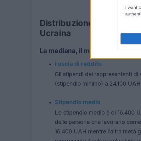
I want t
authenti
Distribuzione salariale de
Ucraina
La mediana, il massimo, il minimo
Fascia di reddito
Gli stipendi dei rappresentanti 
(stipendio minimo) a 24.100 UAH
Stipendio medio
Lo stipendio medio è di 16.400 U
delle persone che lavorano come
16.400 UAH mentre l’altra metà 
rappresenta il valore del salario 