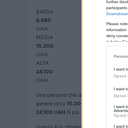
further disc
participants
BASSA
Downstream 
6.980
Please note
UAH
information 
deny consent
MEDIA
in below Go
15.200
UAH
Persona
ALTA
I want t
24.100
Opted 
UAH
I want t
Una persona che lavora come
rappres
Opted 
genere circa
15.200 UAH
al mese. Gli
I want 
Advertis
24.100 UAH
(il più alto).
Opted 
I want t
Questo è lo stipendio mensile medio che 