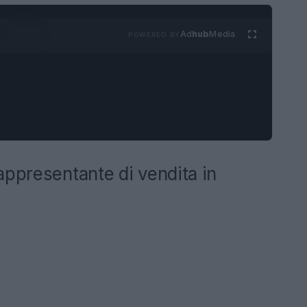
Ad
hub
Media
POWERED BY
appresentante di vendita in