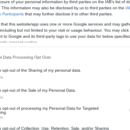
losure of your personal information by third parties on the IAB’s list of
. This information may also be disclosed by us to third parties on the
IA
Participants
that may further disclose it to other third parties.
 that this website/app uses one or more Google services and may gath
including but not limited to your visit or usage behaviour. You may click 
 to Google and its third-party tags to use your data for below specifi
ogle consent section.
l Data Processing Opt Outs
o opt-out of the Sharing of my personal data.
In
o opt-out of the Sale of my Personal Data.
entante di vendita
in
Ucraina
guadagna in
In
 stipendi vanno da
6.980 UAH
(il più basso) a
to opt-out of processing my Personal Data for Targeted
ing.
In
o opt-out of Collection, Use, Retention, Sale, and/or Sharing
include alloggio, trasporti e altri benefici. Gli