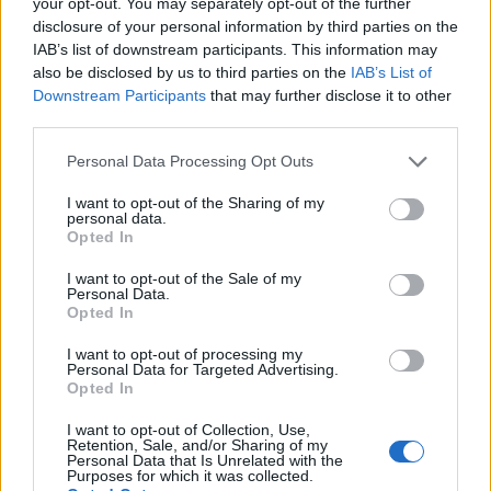
your opt-out. You may separately opt-out of the further
disclosure of your personal information by third parties on the
8.970
IAB’s list of downstream participants. This information may
Certificato o Diploma
+ 15%
NAD
also be disclosed by us to third parties on the
IAB’s List of
Downstream Participants
that may further disclose it to other
12.600
third parties.
Laurea triennale
+ 41%
NAD
Please note that this website/app uses one or more Google
Personal Data Processing Opt Outs
services and may gather and store information including but
Master
+ 29%
16.200 NAD
not limited to your visit or usage behaviour. You may click to
I want to opt-out of the Sharing of my
personal data.
grant or deny consent to Google and its third-party tags to
Opted In
L’aumento e la diminuzione percentuali sono relativi al
use your data for below specified purposes in below Google
valore precedente
consent section.
I want to opt-out of the Sale of my
Personal Data.
Opted In
Vale la pena un Master o un MBA? Dovresti
perseguire l’istruzione superiore?
I want to opt-out of processing my
Personal Data for Targeted Advertising.
Opted In
Un corso di laurea magistrale o qualsiasi
programma post-laurea in
Namibia
costa da
I want to opt-out of Collection, Use,
Retention, Sale, and/or Sharing of my
87.200
dollari namibiani a
262.000
dollari
Personal Data that Is Unrelated with the
Purposes for which it was collected.