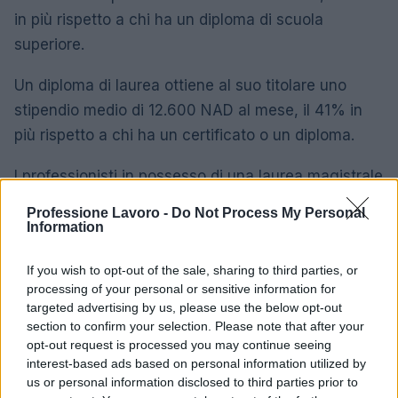
in più rispetto a chi ha un diploma di scuola
superiore.
Un diploma di laurea ottiene al suo titolare uno
stipendio medio di 12.600 NAD al mese, il 41% in
più rispetto a chi ha un certificato o un diploma.
I professionisti in possesso di una laurea magistrale
vengono ricompensati con uno stipendio medio di
Professione Lavoro -
Do Not Process My Personal
16.200 NAD al mese, il 29% in più rispetto a chi ha
Information
una laurea.
If you wish to opt-out of the sale, sharing to third parties, or
processing of your personal or sensitive information for
Differenza di stipendio medio per
targeted advertising by us, please use the below opt-out
ragioniere per livello di istruzione in
section to confirm your selection. Please note that after your
Namibia
opt-out request is processed you may continue seeing
interest-based ads based on personal information utilized by
7.800
us or personal information disclosed to third parties prior to
Scuola superiore
NAD