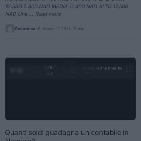
BASSO 5.800 NAD MEDIA 11.400 NAD ALTO 17.500
NAD Una ... Read more
Redazione
·
Febbraio 12, 2021
· 16 min
0:29 /
Ad
hub
Media
POWERED
1
/
4
1:20
BY
Quanti soldi guadagna un contabile in