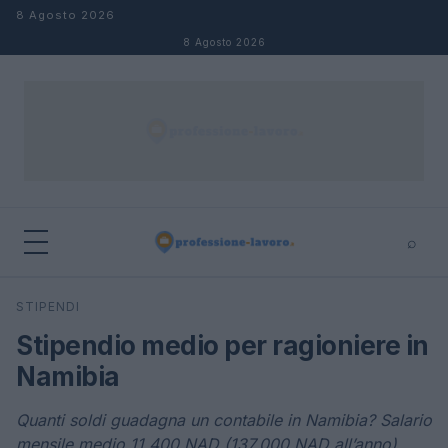
Salta al contenuto
8 Agosto 2026
8 Agosto 2026
⌕
×
⌕
STIPENDI
Cerca
Stipendio medio per ragioniere in
Namibia
Quanti soldi guadagna un contabile in Namibia? Salario
mensile medio 11.400 NAD (137.000 NAD all’anno)