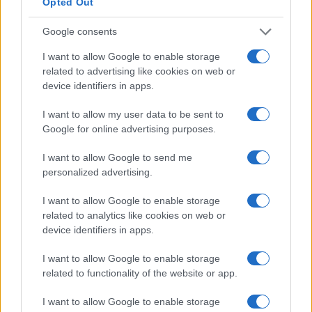
namibiani e dura circa due anni. Questo è un bel
Opted Out
investimento.
Google consents
Non puoi davvero aspettarti alcun aumento di
I want to allow Google to enable storage
stipendio durante il periodo di studio, ammesso che
related to advertising like cookies on web or
device identifiers in apps.
tu abbia già un lavoro. Nella maggior parte dei casi,
una volta completata l’istruzione e conseguito il
I want to allow my user data to be sent to
Google for online advertising purposes.
titolo, viene effettuata una revisione dello stipendio.
I want to allow Google to send me
Molte persone perseguono l’istruzione superiore
personalized advertising.
come tattica per passare a un lavoro più retribuito. I
numeri sembrano supportare la teoria. L’aumento
I want to allow Google to enable storage
related to analytics like cookies on web or
medio della retribuzione durante il cambio di lavoro
device identifiers in apps.
è di circa il 10% in più rispetto al consueto aumento
I want to allow Google to enable storage
di stipendio.
related to functionality of the website or app.
Se puoi permetterti i costi dell’istruzione superiore,
I want to allow Google to enable storage
ne vale sicuramente la pena. Dovresti essere in