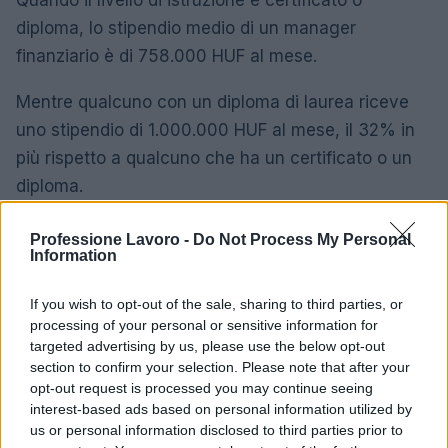
Quando il livello di istruzione è certificato o
diploma, lo stipendio medio di un manager
finanziario è di 758.000 HUF al mese.
Mentre qualcuno con un diploma di laurea riceve
uno stipendio di 1.000.000 HUF al mese, il 32% in
più rispetto a qualcuno che ha un certificato o un
diploma.
Un Master riceve al suo titolare uno stipendio
Professione Lavoro -
Do Not Process My Personal
Information
medio di 1.370.000 HUF al mese, il 37% in più
rispetto a chi ha una laurea.
If you wish to opt-out of the sale, sharing to third parties, or
processing of your personal or sensitive information for
Differenza di stipendio medio del
targeted advertising by us, please use the below opt-out
responsabile finanziario per livello di
section to confirm your selection. Please note that after your
istruzione in Ungheria
opt-out request is processed you may continue seeing
interest-based ads based on personal information utilized by
758.000
us or personal information disclosed to third parties prior to
Certificato o Diploma