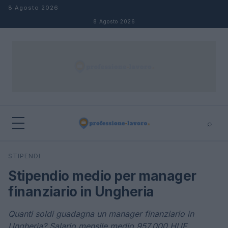
Salta al contenuto
8 Agosto 2026
8 Agosto 2026
⌕
×
⌕
STIPENDI
Cerca
Stipendio medio per manager
finanziario in Ungheria
Quanti soldi guadagna un manager finanziario in
Ungheria? Salario mensile medio 957.000 HUF