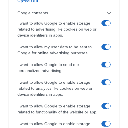
Opted Out
stipendio durante il periodo di studio, ammesso che
tu abbia già un lavoro. Nella maggior parte dei casi,
Google consents
una volta completata l’istruzione e conseguito il
I want to allow Google to enable storage
titolo, viene effettuata una revisione dello stipendio.
related to advertising like cookies on web or
device identifiers in apps.
Molte persone perseguono l’istruzione superiore
I want to allow my user data to be sent to
come tattica per passare a un lavoro più retribuito. I
Google for online advertising purposes.
numeri sembrano supportare la teoria. L’aumento
I want to allow Google to send me
medio della retribuzione durante il cambio di lavoro
personalized advertising.
è di circa il 10% in più rispetto al consueto aumento
di stipendio.
I want to allow Google to enable storage
related to analytics like cookies on web or
device identifiers in apps.
Se puoi permetterti i costi dell’istruzione superiore,
ne vale sicuramente la pena. Dovresti essere in
I want to allow Google to enable storage
grado di recuperare i costi in circa un anno circa.
related to functionality of the website or app.
I want to allow Google to enable storage
Differenza salariale tipica per istruzione