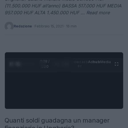
(11.500.000 HUF all’anno) BASSA 517.000 HUF MEDIA
957.000 HUF ALTA 1.450.000 HUF ... Read more
Redazione
·
Febbraio 15, 2021
· 16 min
0:29 /
Ad
hub
Media
POWERED
1
/
4
1:20
BY
Quanti soldi guadagna un manager