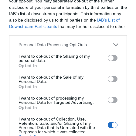
HUF
your opt-out. You may separately opt-out of the further
disclosure of your personal information by third parties on the
1.000.000
IAB’s list of downstream participants. This information may
Laurea triennale
+ 32%
also be disclosed by us to third parties on the
IAB’s List of
HUF
Downstream Participants
that may further disclose it to other
Master
+ 37%
1.370.000 HUF
third parties.
Please note that this website/app uses one or more Google
Personal Data Processing Opt Outs
services and may gather and store information including but
L’aumento e la diminuzione percentuali sono relativi al
not limited to your visit or usage behaviour. You may click to
I want to opt-out of the Sharing of my
valore precedente
personal data.
grant or deny consent to Google and its third-party tags to
Opted In
use your data for below specified purposes in below Google
Vale la pena un Master o un MBA? Dovresti
consent section.
I want to opt-out of the Sale of my
perseguire l’istruzione superiore?
Personal Data.
Opted In
Un corso di laurea magistrale o qualsiasi
I want to opt-out of processing my
programma post-laurea in
Ungheria
costa da
Personal Data for Targeted Advertising.
Opted In
2.470.000
fiorini (s) a
7.400.000
fiorini (s) e dura
circa due anni. Questo è un bel investimento.
I want to opt-out of Collection, Use,
Retention, Sale, and/or Sharing of my
Personal Data that Is Unrelated with the
Purposes for which it was collected.
Non puoi davvero aspettarti alcun aumento di