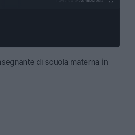
Ad
hub
Media
POWERED BY
nsegnante di scuola materna in