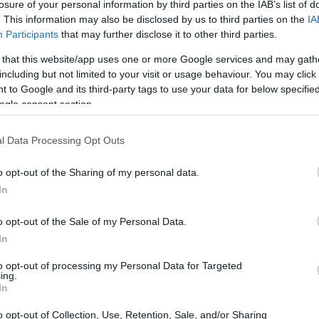
losure of your personal information by third parties on the IAB’s list of
. This information may also be disclosed by us to third parties on the
IA
Participants
that may further disclose it to other third parties.
 that this website/app uses one or more Google services and may gath
including but not limited to your visit or usage behaviour. You may click 
 to Google and its third-party tags to use your data for below specifi
ogle consent section.
l Data Processing Opt Outs
o opt-out of the Sharing of my personal data.
In
nte di scuola materna
in
Pakistan
guadagna
o opt-out of the Sale of my Personal Data.
li stipendi vanno da
14.100 PKR
(il più basso) a
In
to opt-out of processing my Personal Data for Targeted
ing.
include alloggio, trasporti e altri benefici. Gli
In
materna variano drasticamente in base
o opt-out of Collection, Use, Retention, Sale, and/or Sharing