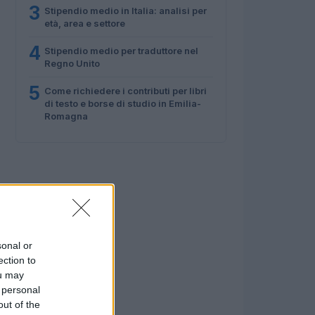
3
Stipendio medio in Italia: analisi per
età, area e settore
4
Stipendio medio per traduttore nel
Regno Unito
5
Come richiedere i contributi per libri
di testo e borse di studio in Emilia-
Romagna
sonal or
ection to
ou may
 personal
out of the