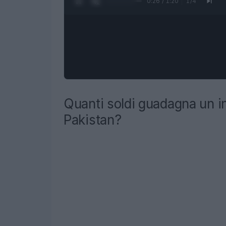
0:27 / 1:20
1
/
4
Quanti soldi guadagna un i
Pakistan?