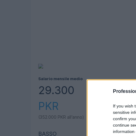
Salario mensile medio
29.300
Professio
PKR
If you wish 
sensitive in
(352.000
PKR
all’anno)
confirm you
continue se
information 
BASSO