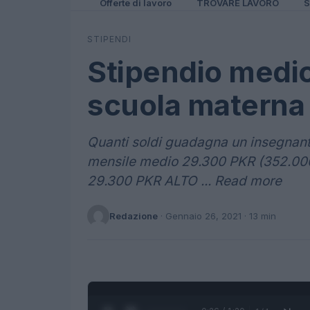
Offerte di lavoro
TROVARE LAVORO
S
STIPENDI
Stipendio medio
scuola materna 
Quanti soldi guadagna un insegnante
mensile medio 29.300 PKR (352.00
29.300 PKR ALTO ... Read more
Redazione
·
Gennaio 26, 2021
· 13 min