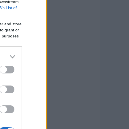
 downstream
B’s List of
er and store
to grant or
ed purposes