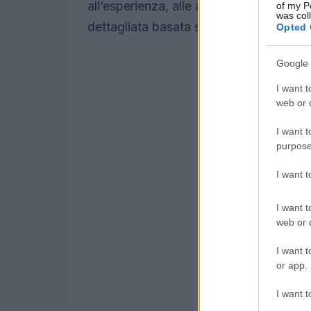
all’esperienza, alle abilità, al sesso o a
of my P
was col
dettagliata basata su molti criteri divers
Opted 
Google 
I want t
web or d
I want t
purpose
I want 
I want t
web or d
I want t
or app.
I want t