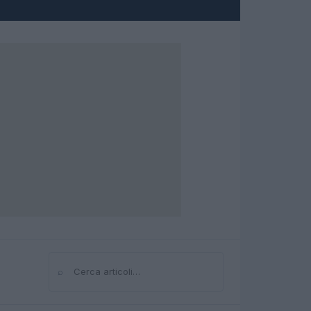
⌕
Cerca