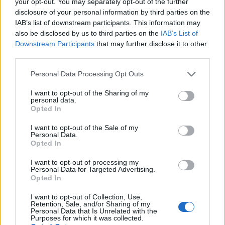
your opt-out. You may separately opt-out of the further
Vale la pena un Master o un MBA? Dovresti
disclosure of your personal information by third parties on the
perseguire l’istruzione superiore?
IAB’s list of downstream participants. This information may
also be disclosed by us to third parties on the
IAB’s List of
Un corso di laurea magistrale o qualsiasi
Downstream Participants
that may further disclose it to other
third parties.
programma post-laurea in
Argentina
costa da
226.000
Peso argentino a
677.000
Peso
Please note that this website/app uses one or more Google
Personal Data Processing Opt Outs
services and may gather and store information including but
argentino e dura circa due anni. Questo è un bel
not limited to your visit or usage behaviour. You may click to
I want to opt-out of the Sharing of my
investimento.
personal data.
grant or deny consent to Google and its third-party tags to
Opted In
use your data for below specified purposes in below Google
Non puoi davvero aspettarti alcun aumento di
consent section.
I want to opt-out of the Sale of my
Personal Data.
stipendio durante il periodo di studio, ammesso che
Opted In
tu abbia già un lavoro. Nella maggior parte dei casi,
I want to opt-out of processing my
una volta completata l’istruzione e conseguito il
Personal Data for Targeted Advertising.
Opted In
titolo, viene effettuata una revisione dello stipendio.
I want to opt-out of Collection, Use,
Molte persone perseguono l’istruzione superiore
Retention, Sale, and/or Sharing of my
Personal Data that Is Unrelated with the
come tattica per passare a un lavoro più retribuito. I
Purposes for which it was collected.