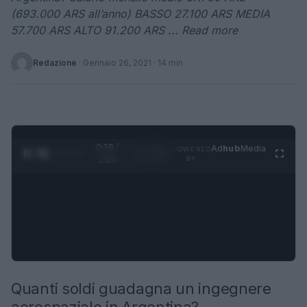
(693.000 ARS all’anno) BASSO 27.100 ARS MEDIA
57.700 ARS ALTO 91.200 ARS ... Read more
Redazione
·
Gennaio 26, 2021
· 14 min
0:30 /
Ad
hub
Media
POWERED
1
/
4
1:23
BY
Quanti soldi guadagna un ingegnere