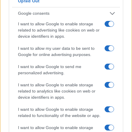
Opted Out
numeri sembrano supportare la teoria. L’aumento
medio della retribuzione durante il cambio di lavoro
Google consents
è di circa il 10% in più rispetto al consueto aumento
I want to allow Google to enable storage
di stipendio.
related to advertising like cookies on web or
device identifiers in apps.
Se puoi permetterti i costi dell’istruzione superiore,
I want to allow my user data to be sent to
ne vale sicuramente la pena. Dovresti essere in
Google for online advertising purposes.
grado di recuperare i costi in circa un anno circa.
I want to allow Google to send me
Differenza salariale tipica per istruzione
personalized advertising.
per la maggior parte delle carriere
I want to allow Google to enable storage
related to analytics like cookies on web or
device identifiers in apps.
I want to allow Google to enable storage
Confronto salariale degli ingegneri
related to functionality of the website or app.
aerospaziali per genere
I want to allow Google to enable storage