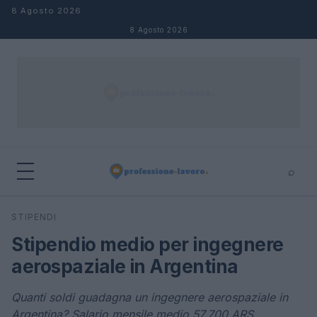
Salta al contenuto
8 Agosto 2026
8 Agosto 2026
⌕
×
⌕
STIPENDI
Cerca
Stipendio medio per ingegnere
aerospaziale in Argentina
Quanti soldi guadagna un ingegnere aerospaziale in
Argentina? Salario mensile medio 57.700 ARS