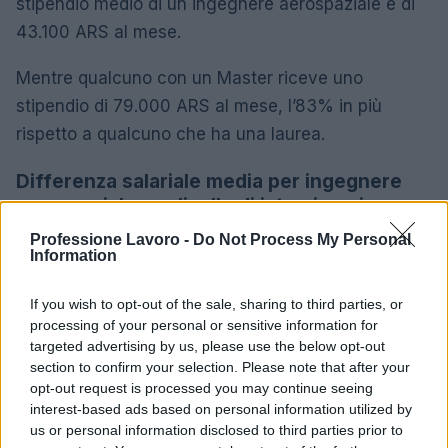
stipendio medio di un ingegnere aerospaziale è di
43.100 ARS al mese.
Mentre qualcuno con un Master riceve uno
stipendio di 79.000 ARS al mese, l’83% in più
rispetto a qualcuno che ha una laurea.
Differenza salariale media per ingegnere
aerospaziale per livello di istruzione in
Argentina
Professione Lavoro -
Do Not Process My Personal
Information
43.100
Laurea triennale
ARS
If you wish to opt-out of the sale, sharing to third parties, or
processing of your personal or sensitive information for
Master
+ 83%
79.000 ARS
targeted advertising by us, please use the below opt-out
section to confirm your selection. Please note that after your
opt-out request is processed you may continue seeing
L’aumento e la diminuzione percentuali sono relativi al
interest-based ads based on personal information utilized by
valore precedente
us or personal information disclosed to third parties prior to