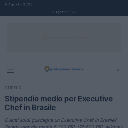
Salta al contenuto
9 Agosto 2026
9 Agosto 2026
⌕
×
⌕
STIPENDI
Cerca
Stipendio medio per Executive
Chef in Brasile
Quanti soldi guadagna un Executive Chef in Brasile?
Salario mensile medio 6.300 BRL (75.600 BRL all’anno)