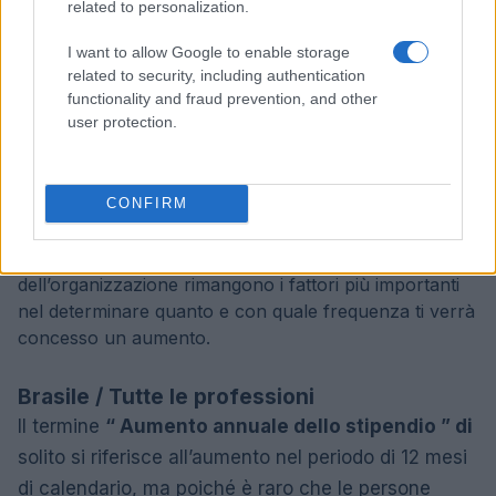
related to personalization.
registrino un aumento salariale di circa l’11% ogni
17 mesi. L’incremento annuale medio nazionale per
I want to allow Google to enable storage
tutte le professioni combinate è del 9% concesso
related to security, including authentication
functionality and fraud prevention, and other
ai dipendenti ogni 16 mesi.
user protection.
Le cifre fornite qui sono medie di numeri. Queste cifre
dovrebbero essere prese come linee guida generali.
Gli incrementi di stipendio variano da persona a
CONFIRM
persona e dipendono da molti fattori, ma le tue
prestazioni e il contributo al successo
dell’organizzazione rimangono i fattori più importanti
nel determinare quanto e con quale frequenza ti verrà
concesso un aumento.
Brasile / Tutte le professioni
Il termine
“ Aumento annuale dello stipendio ” di
solito si riferisce all’aumento nel periodo di 12 mesi
di calendario, ma poiché è raro che le persone