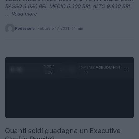
BASSO 3.090 BRL MEDIO 6.300 BRL ALTO 9.830 BRL
... Read more
Redazione
·
Febbraio 17, 2021
· 14 min
0:30 /
Ad
hub
Media
POWERED
1
/
4
1:20
BY
Quanti soldi guadagna un Executive