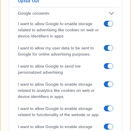
Opted Out
L’aumento e la diminuzione percentuali sono relativi al
Google consents
valore precedente
I want to allow Google to enable storage
related to advertising like cookies on web or
Confronto salariale per sesso in Brasile per
device identifiers in apps.
tutte le carriere
I want to allow my user data to be sent to
Percentuale media di incremento
Google for online advertising purposes.
salariale annuo dell’Executive Chef in
I want to allow Google to send me
Brasile
personalized advertising.
Quanti sono gli incrementi salariali annuali in
I want to allow Google to enable storage
Brasile per gli Executive Chef? Con che
related to analytics like cookies on web or
device identifiers in apps.
frequenza i dipendenti ottengono aumenti di
stipendio?
I want to allow Google to enable storage
related to functionality of the website or app.
Direttore esecutivo
È probabile che gli Executive Chef in Brasile
I want to allow Google to enable storage