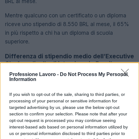
BRL al mese.
Mentre qualcuno con un certificato o un diploma
riceve uno stipendio di 8.550 BRL al mese, il 65%
in più rispetto a chi ha un diploma di scuola
superiore.
Differenza di stipendio medio dell’Executive
Chef per livello di istruzione in Brasile
Professione Lavoro -
Do Not Process My Personal
5.180
Information
Scuola superiore
BRL
If you wish to opt-out of the sale, sharing to third parties, or
Certificato o Diploma
+ 65%
8.550 BRL
processing of your personal or sensitive information for
targeted advertising by us, please use the below opt-out
section to confirm your selection. Please note that after your
L’aumento e la diminuzione percentuali sono relativi al
opt-out request is processed you may continue seeing
valore precedente
interest-based ads based on personal information utilized by
us or personal information disclosed to third parties prior to
Differenza salariale tipica per istruzione