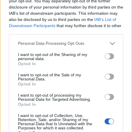
your opt-out. You may separately opt-out of the further
per la maggior parte delle carriere
disclosure of your personal information by third parties on the
IAB’s list of downstream participants. This information may
also be disclosed by us to third parties on the
IAB’s List of
Downstream Participants
that may further disclose it to other
third parties.
Confronto salariale dell’Executive Chef
Please note that this website/app uses one or more Google
Personal Data Processing Opt Outs
per sesso
services and may gather and store information including but
not limited to your visit or usage behaviour. You may click to
I want to opt-out of the Sharing of my
Sebbene il genere non dovrebbe avere un effetto
personal data.
grant or deny consent to Google and its third-party tags to
Opted In
sulla retribuzione, in realtà lo fa. Quindi chi viene
use your data for below specified purposes in below Google
consent section.
pagato di più: uomini o donne? I dipendenti di
I want to opt-out of the Sale of my
Personal Data.
Executive Chef uomini in Brasile guadagnano in
Opted In
media il 10% in più rispetto alle loro controparti
I want to opt-out of processing my
donne.
Personal Data for Targeted Advertising.
Opted In
Maschio
6.540 BRL
I want to opt-out of Collection, Use,
Retention, Sale, and/or Sharing of my
Personal Data that Is Unrelated with the
Femmina
-9%
5.950 BRL
Purposes for which it was collected.