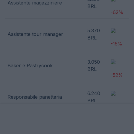
Assistente magazziniere
BRL
-62%
5.370
Assistente tour manager
BRL
-15%
3.050
Baker e Pastrycook
BRL
-52%
6.240
Responsabile panetteria
BRL
-1%
4.080
Sovrintendente Panificio
BRL