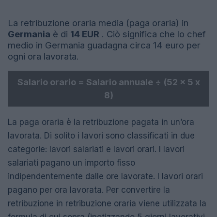
La retribuzione oraria media (paga oraria) in
Germania
è di
14 EUR
. Ciò significa che lo chef
medio in Germania guadagna circa 14 euro per
ogni ora lavorata.
Salario orario = Salario annuale ÷ (52 x 5 x
8)
La paga oraria è la retribuzione pagata in un’ora
lavorata. Di solito i lavori sono classificati in due
categorie: lavori salariati e lavori orari. I lavori
salariati pagano un importo fisso
indipendentemente dalle ore lavorate. I lavori orari
pagano per ora lavorata. Per convertire la
retribuzione in retribuzione oraria viene utilizzata la
formula di cui sopra (ipotizzando 5 giorni lavorativi