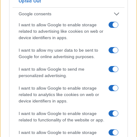
Opted Out
Percentuale media di incremento
Google consents
salariale annuale dello chef in Germania
I want to allow Google to enable storage
related to advertising like cookies on web or
A quanto ammontano gli incrementi salariali
device identifiers in apps.
annuali in Germania per gli chef? Con che
I want to allow my user data to be sent to
frequenza i dipendenti ottengono aumenti di
Google for online advertising purposes.
stipendio?
I want to allow Google to send me
Chef
personalized advertising.
È probabile che gli chef in Germania osservino un
I want to allow Google to enable storage
aumento salariale di circa il 10% ogni 17 mesi.
related to analytics like cookies on web or
L’incremento annuale medio nazionale per tutte le
device identifiers in apps.
professioni combinate è dell’8% concesso ai
I want to allow Google to enable storage
dipendenti ogni 16 mesi.
related to functionality of the website or app.
Le cifre fornite qui sono medie di numeri. Queste cifre
I want to allow Google to enable storage
dovrebbero essere prese come linee guida generali.