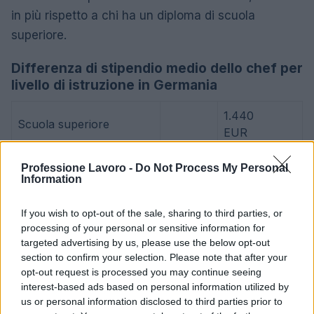
in più rispetto a chi ha un diploma di scuola
superiore.
Differenza di stipendio medio dello chef per
livello di istruzione in Germania
1.440
Scuola superiore
EUR
Certificato o Diploma
+ 93%
2.780 EUR
Professione Lavoro -
Do Not Process My Personal
Information
L’aumento e la diminuzione percentuali sono relativi al
If you wish to opt-out of the sale, sharing to third parties, or
valore precedente
processing of your personal or sensitive information for
targeted advertising by us, please use the below opt-out
Differenza salariale tipica per istruzione
section to confirm your selection. Please note that after your
per la maggior parte delle carriere
opt-out request is processed you may continue seeing
interest-based ads based on personal information utilized by
us or personal information disclosed to third parties prior to