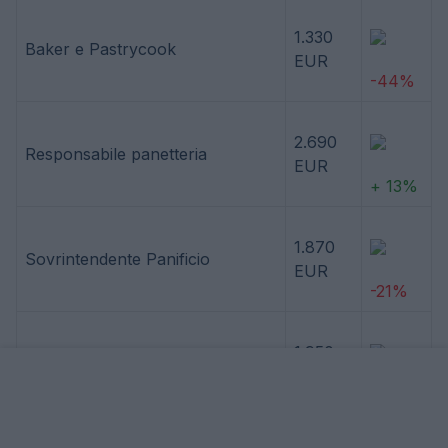
1.330
Baker e Pastrycook
EUR
-44%
2.690
Responsabile panetteria
EUR
+ 13%
1.870
Sovrintendente Panificio
EUR
-21%
1.950
Responsabile banchetti
EUR
-18%