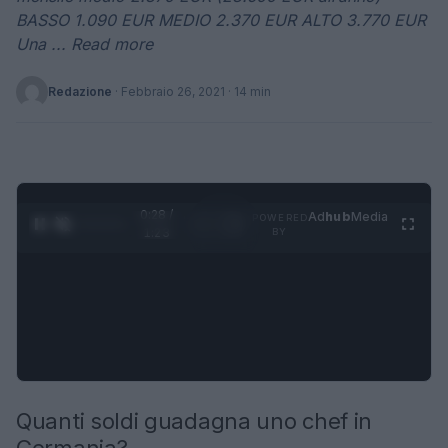
BASSO 1.090 EUR MEDIO 2.370 EUR ALTO 3.770 EUR
Una ... Read more
Redazione
·
Febbraio 26, 2021
· 14 min
0:29 /
Ad
hub
Media
POWERED
1
/
4
1:23
BY
Quanti soldi guadagna uno chef in