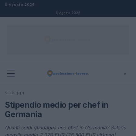
Salta al contenuto
9 Agosto 2026
9 Agosto 2026
⌕
×
⌕
STIPENDI
Cerca
Stipendio medio per chef in
Germania
Quanti soldi guadagna uno chef in Germania? Salario
mensile medio 2.370 EUR (28.500 EUR all’anno)