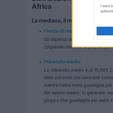
Africa
I want t
authenti
La mediana, il massimo, il minimo
Fascia di reddito
Gli stipendi dell’assistente lega
(stipendio minimo) a 25.200 ZAR
Stipendio medio
Lo stipendio medio è di 15.800 Z
delle persone che lavorano come
mentre l’altra metà guadagna più
del salario medio. In generale, vor
gruppo che guadagna più dello s