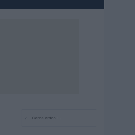
⌕
Cerca