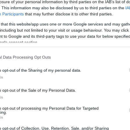
losure of your personal information by third parties on the IAB’s list of
. This information may also be disclosed by us to third parties on the
IA
Participants
that may further disclose it to other third parties.
 that this website/app uses one or more Google services and may gath
including but not limited to your visit or usage behaviour. You may click 
 to Google and its third-party tags to use your data for below specifi
ogle consent section.
l Data Processing Opt Outs
o opt-out of the Sharing of my personal data.
nte legale
in
Sud Africa
guadagna in genere
In
i vanno da
8.550 ZAR
(il più basso) a
25.200
o opt-out of the Sale of my Personal Data.
In
include alloggio, trasporti e altri benefici. Gli
to opt-out of processing my Personal Data for Targeted
ing.
drasticamente in base all’esperienza, alle
In
seguito troverai una ripartizione dettagliata
o opt-out of Collection, Use, Retention, Sale, and/or Sharing