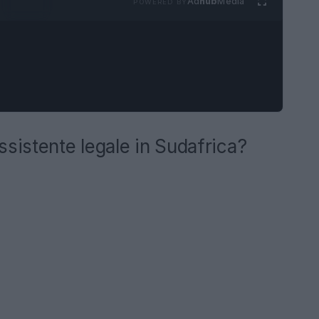
Ad
hub
Media
POWERED BY
ssistente legale in Sudafrica?