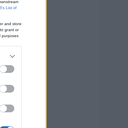
 downstream
B’s List of
er and store
to grant or
ed purposes