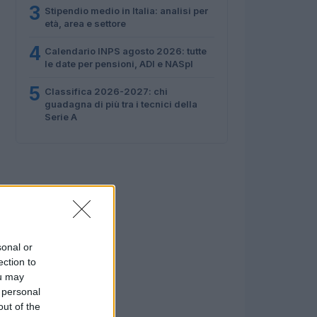
3
Stipendio medio in Italia: analisi per
età, area e settore
4
Calendario INPS agosto 2026: tutte
le date per pensioni, ADI e NASpI
5
Classifica 2026-2027: chi
guadagna di più tra i tecnici della
Serie A
sonal or
ection to
ou may
 personal
out of the