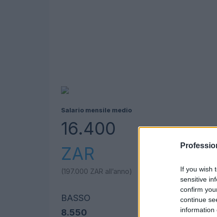
Salario mensile medio
16.400
Professio
ZAR
If you wish 
(197.000
ZAR
all’anno)
sensitive in
confirm you
BASSO
continue se
information 
8.550