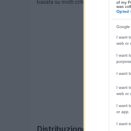
basata su molti criteri diversi.
of my P
was col
Opted 
Google 
I want t
web or d
I want t
purpose
I want 
I want t
web or d
I want t
or app.
I want t
Distribuzione salariale de