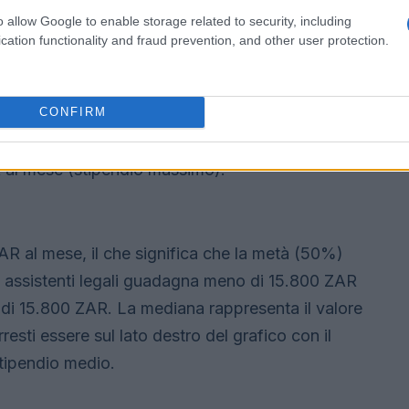
o allow Google to enable storage related to security, including
cation functionality and fraud prevention, and other user protection.
 e l’intervallo
CONFIRM
le in Sudafrica vanno da 8.550 ZAR al mese
 al mese (stipendio massimo).
AR al mese, il che significa che la metà (50%)
 assistenti legali guadagna meno di 15.800 ZAR
 di 15.800 ZAR. La mediana rappresenta il valore
resti essere sul lato destro del grafico con il
tipendio medio.