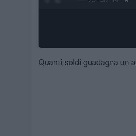
0:28 / 1:50
1
/
4
Quanti soldi guadagna un a