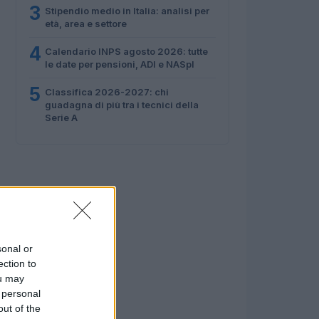
3
Stipendio medio in Italia: analisi per
età, area e settore
4
Calendario INPS agosto 2026: tutte
le date per pensioni, ADI e NASpI
5
Classifica 2026-2027: chi
guadagna di più tra i tecnici della
Serie A
sonal or
ection to
ou may
 personal
out of the