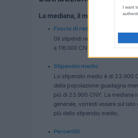
I want t
authenti
La mediana, il massimo, il minimo
Fascia di reddito
Gli stipendi nello Xinjiang Uygu
a 116.000 CNY al mese (stipendio
Stipendio medio
Lo stipendio medio è di 23.900 C
della popolazione guadagna men
più di 23.900 CNY. La mediana rap
generale, vorresti essere sul lat
più dello stipendio medio.
Percentili