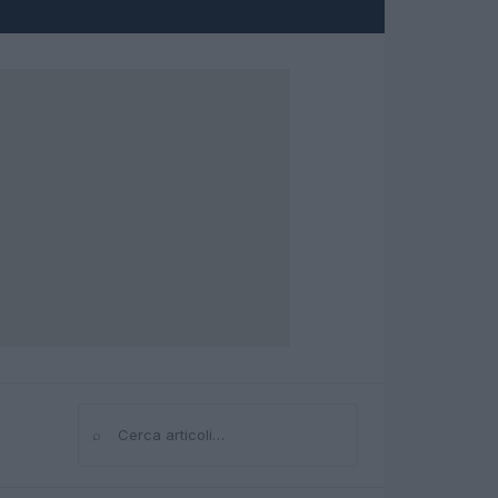
⌕
Cerca