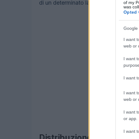
di un determinato lavoro, vedi sotto per g
of my P
was col
Opted 
Google 
I want t
web or d
I want t
purpose
I want 
I want t
web or d
I want t
or app.
I want t
Distribuzione degli stipe