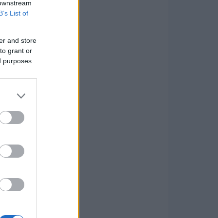
 downstream
B’s List of
er and store
to grant or
ed purposes