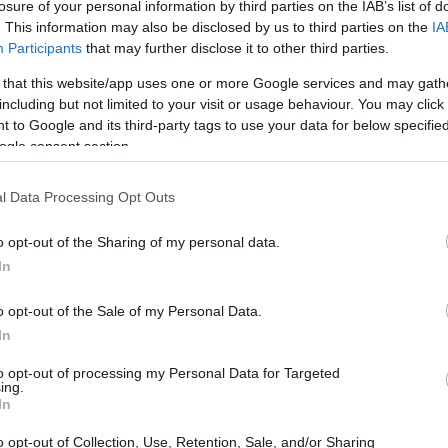
losure of your personal information by third parties on the IAB’s list of
. This information may also be disclosed by us to third parties on the
IA
Participants
that may further disclose it to other third parties.
 that this website/app uses one or more Google services and may gath
including but not limited to your visit or usage behaviour. You may click 
 to Google and its third-party tags to use your data for below specifi
ogle consent section.
l Data Processing Opt Outs
o opt-out of the Sharing of my personal data.
In
 Uygur
guadagna in genere circa
25.900 CNY
o opt-out of the Sale of my Personal Data.
CNY
(media più bassa) a
116.000 CNY
(media
In
è più alto).
to opt-out of processing my Personal Data for Targeted
ing.
include alloggio, trasporti e altri benefici. Gli
In
verse carriere. Se sei interessato allo stipendio
o opt-out of Collection, Use, Retention, Sale, and/or Sharing