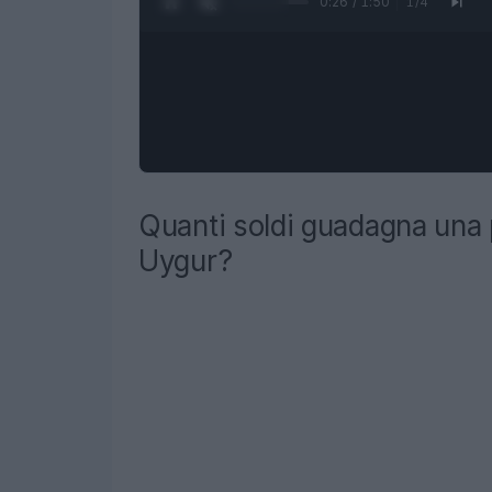
0:27 / 1:50
1
/
4
Quanti soldi guadagna una 
Uygur?