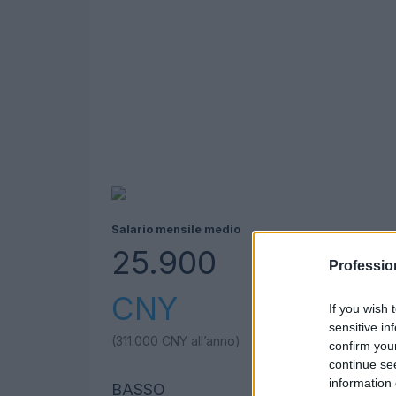
Salario mensile medio
25.900
Professio
CNY
If you wish 
sensitive in
(311.000
CNY
all’anno)
confirm you
continue se
information 
BASSO