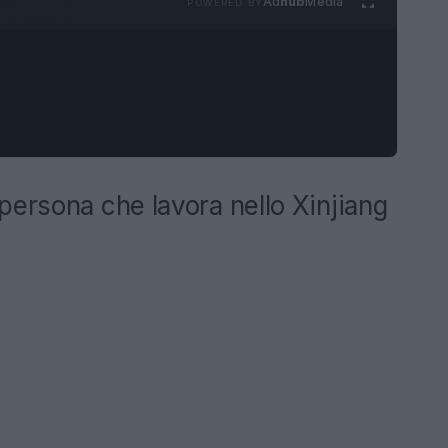
Ad
hub
Media
POWERED BY
persona che lavora nello Xinjiang