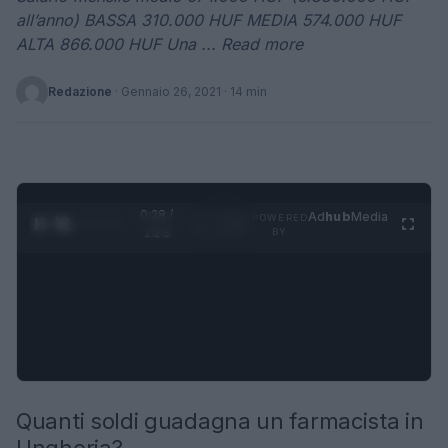
all’anno) BASSA 310.000 HUF MEDIA 574.000 HUF
ALTA 866.000 HUF Una ... Read more
Redazione
·
Gennaio 26, 2021
· 14 min
0:29 /
Ad
hub
Media
POWERED
1
/
4
1:23
BY
Quanti soldi guadagna un farmacista in