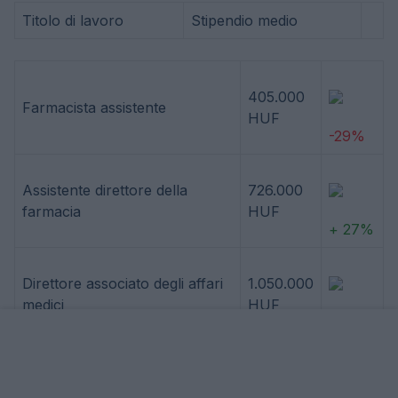
Titolo di lavoro
Stipendio medio
405.000
Farmacista assistente
HUF
-29%
Assistente direttore della
726.000
farmacia
HUF
+ 27%
Direttore associato degli affari
1.050.000
medici
HUF
+ 83%
894.000
Scienziato di bioinformatica
HUF