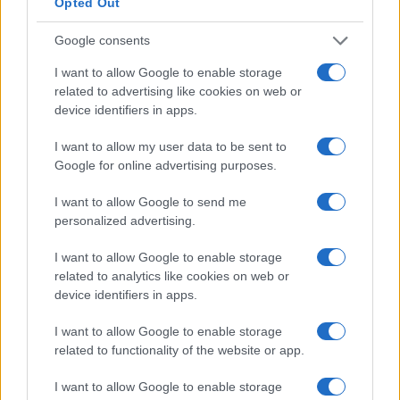
Opted Out
Se puoi permetterti i costi dell’istruzione superiore,
Google consents
ne vale sicuramente la pena. Dovresti essere in
I want to allow Google to enable storage
grado di recuperare i costi in circa un anno circa.
related to advertising like cookies on web or
device identifiers in apps.
Differenza salariale tipica per istruzione
per la maggior parte delle carriere
I want to allow my user data to be sent to
Google for online advertising purposes.
I want to allow Google to send me
personalized advertising.
Confronto salariale del farmacista per
I want to allow Google to enable storage
sesso
related to analytics like cookies on web or
device identifiers in apps.
Sebbene il genere non dovrebbe avere un effetto
sulla retribuzione, in realtà lo fa. Quindi chi viene
I want to allow Google to enable storage
pagato di più: uomini o donne? I dipendenti di
related to functionality of the website or app.
farmacista in Ungheria guadagnano in media il 6%
I want to allow Google to enable storage