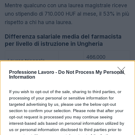
Mentre qualcuno con una laurea magistrale riceve
uno stipendio di 710.000 HUF al mese, il 53% in più
rispetto a chi ha una laurea.
Differenza salariale media del farmacista
per livello di istruzione in Ungheria
466.000
Laurea triennale
HUF
Professione Lavoro -
Do Not Process My Personal
Master
+ 53%
710.000 HUF
Information
If you wish to opt-out of the sale, sharing to third parties, or
L’aumento e la diminuzione percentuali sono relativi al
processing of your personal or sensitive information for
valore precedente
targeted advertising by us, please use the below opt-out
section to confirm your selection. Please note that after your
Vale la pena un Master o un MBA? Dovresti
opt-out request is processed you may continue seeing
perseguire l’istruzione superiore?
interest-based ads based on personal information utilized by
us or personal information disclosed to third parties prior to