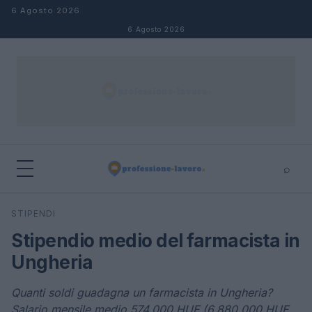
Salta al contenuto
6 Agosto 2026
6 Agosto 2026
⌕
×
⌕
STIPENDI
Cerca
Stipendio medio del farmacista in
Ungheria
Quanti soldi guadagna un farmacista in Ungheria?
Salario mensile medio 574.000 HUF (6.880.000 HUF