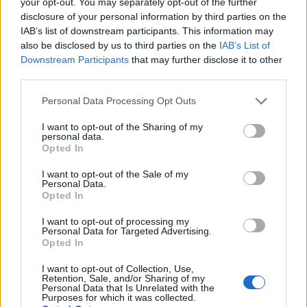
Un corso di laurea magistrale o qualsiasi
your opt-out. You may separately opt-out of the further
disclosure of your personal information by third parties on the
programma post-laurea in
Ungheria
costa da
IAB’s list of downstream participants. This information may
2.470.000
fiorini (s) a
7.400.000
fiorini (s) e dura
also be disclosed by us to third parties on the
IAB’s List of
circa due anni. Questo è un bel investimento.
Downstream Participants
that may further disclose it to other
third parties.
Non puoi davvero aspettarti alcun aumento di
Please note that this website/app uses one or more Google
Personal Data Processing Opt Outs
stipendio durante il periodo di studio, ammesso che
services and may gather and store information including but
not limited to your visit or usage behaviour. You may click to
I want to opt-out of the Sharing of my
tu abbia già un lavoro. Nella maggior parte dei casi,
personal data.
grant or deny consent to Google and its third-party tags to
una volta completata l’istruzione e conseguito il
Opted In
use your data for below specified purposes in below Google
titolo, viene effettuata una revisione dello stipendio.
consent section.
I want to opt-out of the Sale of my
Personal Data.
Opted In
Molte persone perseguono l’istruzione superiore
come tattica per passare a un lavoro più retribuito. I
I want to opt-out of processing my
Personal Data for Targeted Advertising.
numeri sembrano supportare la teoria. L’aumento
Opted In
medio della retribuzione durante il cambio di lavoro
I want to opt-out of Collection, Use,
è di circa il 10% in più rispetto al consueto aumento
Retention, Sale, and/or Sharing of my
Personal Data that Is Unrelated with the
di stipendio.
Purposes for which it was collected.