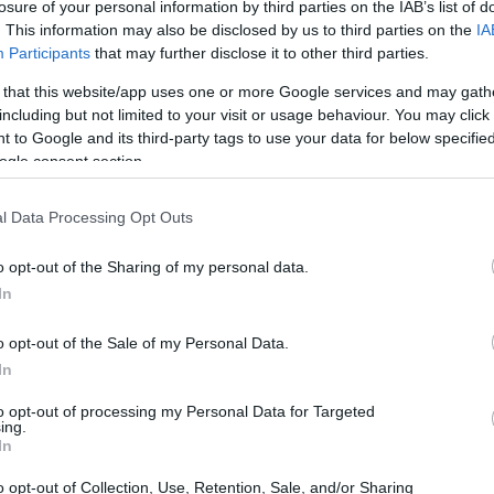
losure of your personal information by third parties on the IAB’s list of
roprio della netta superiorità mostrata dal
. This information may also be disclosed by us to third parties on the
IA
Participants
that may further disclose it to other third parties.
ausa di un problema fisico che ne ha
 that this website/app uses one or more Google services and may gath
sentivo molto bene in campo, ma non voglio
including but not limited to your visit or usage behaviour. You may click 
per non essere riuscito a giocare al meglio", ha
 to Google and its third-party tags to use your data for below specifi
ogle consent section.
on Sinner per un'altra grande prestazione. Tutto
 Sono deluso perché non sono riuscito a muovermi
l Data Processing Opt Outs
 ha poi analizzato i motivi della sua sconfitta:
l'usura del corpo. Per quanto mi prenda cura di
o opt-out of the Sharing of my personal data.
In
mento, nell'ultimo anno e mezzo, come mai
me accettarlo perché sento che quando sono fresco
o opt-out of the Sale of my Personal Data.
imo tennis", ha spiegato, "quest'anno ho
In
evo giocare contro Sinner o Alcaraz. Questi
to opt-out of processing my Personal Data for Targeted
i. Mi sento come se stessi affrontando la partita
ing.
In
sibile vincere la partita in questo modo. È così
o opt-out of Collection, Use, Retention, Sale, and/or Sharing