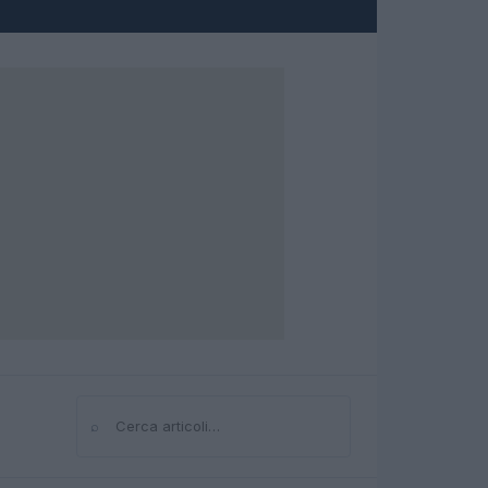
⌕
Cerca