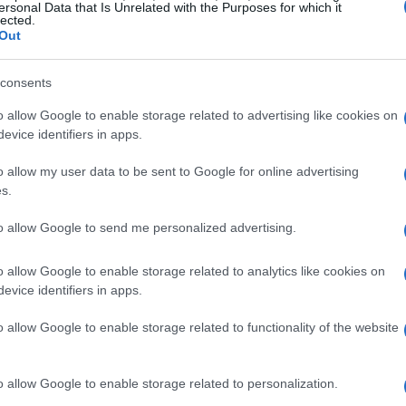
 e abbracciarlo in qualche modo. Affrontare la
ersonal Data that Is Unrelated with the Purposes for which it
lected.
l massimo.” Questo però non sarà il suo ultimo
Out
ltima partita sul Campo Centrale", ha detto
ritiro, "non ho intenzione di concludere la mia
consents
ne di tornare sicuramente almeno un'altra
o allow Google to enable storage related to advertising like cookies on
evice identifiers in apps.
om
(Web Info)
o allow my user data to be sent to Google for online advertising
s.
to allow Google to send me personalized advertising.
o allow Google to enable storage related to analytics like cookies on
evice identifiers in apps.
o allow Google to enable storage related to functionality of the website
o allow Google to enable storage related to personalization.