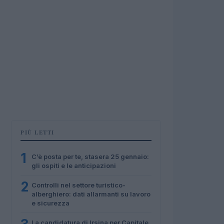
PIÙ LETTI
1
C’è posta per te, stasera 25 gennaio:
gli ospiti e le anticipazioni
2
Controlli nel settore turistico-
alberghiero: dati allarmanti su lavoro
e sicurezza
La candidatura di Irsina per Capitale