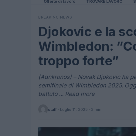
Offerte di lavoro
TROVARE LAVORO
S
BREAKING NEWS
Djokovic e la sc
Wimbledon: “Col
troppo forte”
(Adnkronos) – Novak Djokovic ha per
semifinale di Wimbledon 2025. Oggi, 
battuto ... Read more
staff
·
Luglio 11, 2025
· 2 min