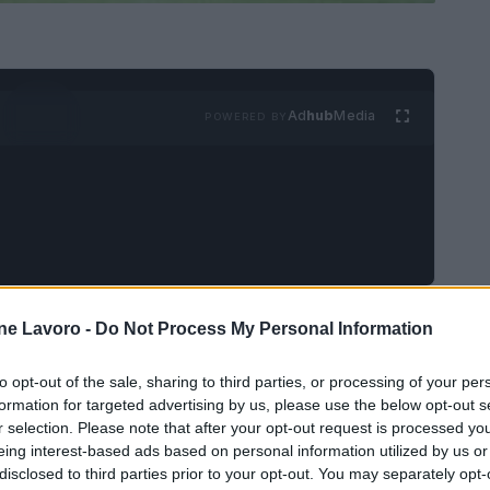
Ad
hub
Media
POWERED BY
ne Lavoro -
Do Not Process My Personal Information
ro Jannik Sinner nella semifinale di Wimbledon
to opt-out of the sale, sharing to third parties, or processing of your per
a serbo è stato battuto in tre set con il punteggio
formation for targeted advertising by us, please use the below opt-out s
zzurro il pass per l'ultimo atto dello Slam
r selection. Please note that after your opt-out request is processed y
eing interest-based ads based on personal information utilized by us or
az nella rivincita della finale-maratona andata in
disclosed to third parties prior to your opt-out. You may separately opt-
za stampa dell'immediato post partita Djokovic,