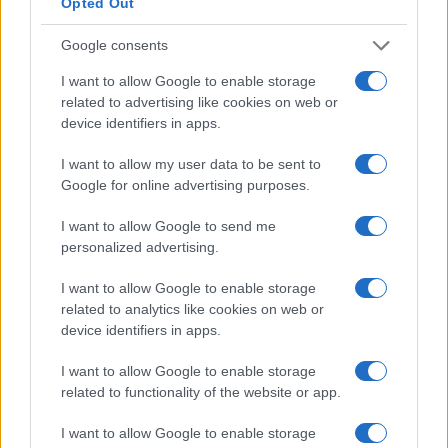
Opted Out
ne vale sicuramente la pena. Dovresti essere in
grado di recuperare i costi in circa un anno circa.
Google consents
I want to allow Google to enable storage
Differenza salariale tipica per istruzione
related to advertising like cookies on web or
per la maggior parte delle carriere
device identifiers in apps.
I want to allow my user data to be sent to
Google for online advertising purposes.
Confronto salariale del farmacista per
I want to allow Google to send me
sesso
personalized advertising.
Sebbene il genere non dovrebbe avere un effetto
I want to allow Google to enable storage
related to analytics like cookies on web or
sulla retribuzione, in realtà lo fa. Quindi chi viene
device identifiers in apps.
pagato di più: uomini o donne? I dipendenti di
farmacisti uomini in Egitto guadagnano in media il
I want to allow Google to enable storage
related to functionality of the website or app.
16% in più rispetto alle loro controparti donne.
I want to allow Google to enable storage