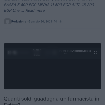
BASSA 5.400 EGP MEDIA 11.500 EGP ALTA 18.200
EGP Una ... Read more
Redazione
·
Gennaio 26, 2021
· 14 min
0:29 /
Ad
hub
Media
POWERED
1
/
4
1:21
BY
Quanti soldi guadagna un farmacista in