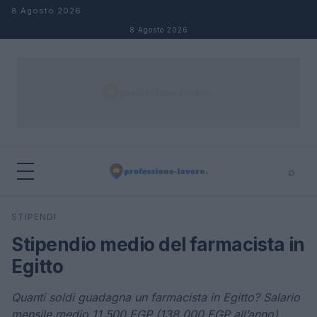
Salta al contenuto
8 Agosto 2026
8 Agosto 2026
⌕
×
⌕
STIPENDI
Cerca
Stipendio medio del farmacista in
Egitto
Quanti soldi guadagna un farmacista in Egitto? Salario
mensile medio 11.500 EGP (138.000 EGP all’anno)