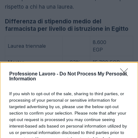
rispetto a chi ha una laurea.
Differenza di stipendio medio del
farmacista per livello di istruzione in Egitto
8.600
Laurea triennale
EGP
Master
+ 83%
15.700 EGP
Professione Lavoro -
Do Not Process My Personal
Information
L’aumento e la diminuzione percentuali sono relativi al
valore precedente
If you wish to opt-out of the sale, sharing to third parties, or
Vale la pena un Master o un MBA? Dovresti
processing of your personal or sensitive information for
targeted advertising by us, please use the below opt-out
perseguire l’istruzione superiore?
section to confirm your selection. Please note that after your
opt-out request is processed you may continue seeing
Un corso di laurea magistrale o qualsiasi
interest-based ads based on personal information utilized by
programma post-laurea in
Egitto
costa da
46.000
us or personal information disclosed to third parties prior to