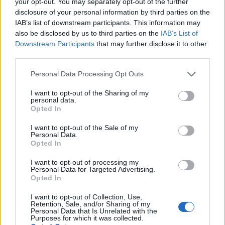
your opt-out. You may separately opt-out of the further
sterline egiziane a
138.000
sterline egiziane e dura
disclosure of your personal information by third parties on the
circa due anni. Questo è un bel investimento.
IAB’s list of downstream participants. This information may
also be disclosed by us to third parties on the
IAB’s List of
Non puoi davvero aspettarti alcun aumento di
Downstream Participants
that may further disclose it to other
stipendio durante il periodo di studio, ammesso che
third parties.
tu abbia già un lavoro. Nella maggior parte dei casi,
Please note that this website/app uses one or more Google
Personal Data Processing Opt Outs
una volta completata l’istruzione e conseguito il
services and may gather and store information including but
not limited to your visit or usage behaviour. You may click to
I want to opt-out of the Sharing of my
titolo, viene effettuata una revisione dello stipendio.
personal data.
grant or deny consent to Google and its third-party tags to
Opted In
use your data for below specified purposes in below Google
Molte persone perseguono l’istruzione superiore
consent section.
I want to opt-out of the Sale of my
come tattica per passare a un lavoro più retribuito. I
Personal Data.
Opted In
numeri sembrano supportare la teoria. L’aumento
medio della retribuzione durante il cambio di lavoro
I want to opt-out of processing my
Personal Data for Targeted Advertising.
è di circa il 10% in più rispetto al consueto aumento
Opted In
di stipendio.
I want to opt-out of Collection, Use,
Retention, Sale, and/or Sharing of my
Personal Data that Is Unrelated with the
Se puoi permetterti i costi dell’istruzione superiore,
Purposes for which it was collected.