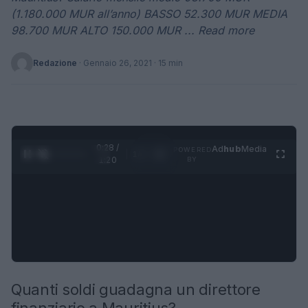
(1.180.000 MUR all’anno) BASSO 52.300 MUR MEDIA
98.700 MUR ALTO 150.000 MUR ... Read more
Redazione
·
Gennaio 26, 2021
· 15 min
0:29 /
Ad
hub
Media
POWERED
1
/
4
1:20
BY
Quanti soldi guadagna un direttore