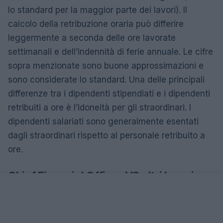
lo standard per la maggior parte dei lavori). Il
calcolo della retribuzione oraria può differire
leggermente a seconda delle ore lavorate
settimanali e dell’indennità di ferie annuale. Le cifre
sopra menzionate sono buone approssimazioni e
sono considerate lo standard. Una delle principali
differenze tra i dipendenti stipendiati e i dipendenti
retribuiti a ore è l’idoneità per gli straordinari. I
dipendenti salariati sono generalmente esentati
dagli straordinari rispetto al personale retribuito a
ore.
Chief Financial Officer VS altri lavori
La retribuzione media del Chief Financial Officer è
del 57% superiore a quella dei dirigenti e del