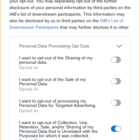
your opt-out. You may separately opt-out of the further
disclosure of your personal information by third parties on the
Differenza di stipendio medio del Chief
IAB’s list of downstream participants. This information may
also be disclosed by us to third parties on the
IAB’s List of
Financial Officer per livello di istruzione a
Downstream Participants
that may further disclose it to other
Mauritius
third parties.
72.800
Please note that this website/app uses one or more Google
Scuola superiore
Personal Data Processing Opt Outs
MUR
services and may gather and store information including but
not limited to your visit or usage behaviour. You may click to
I want to opt-out of the Sharing of my
personal data.
82.600
grant or deny consent to Google and its third-party tags to
Certificato o Diploma
+ 13%
Opted In
MUR
use your data for below specified purposes in below Google
consent section.
I want to opt-out of the Sale of my
108.000
Personal Data.
Laurea triennale
+ 31%
Opted In
MUR
I want to opt-out of processing my
Master
+ 32%
142.000 MUR
Personal Data for Targeted Advertising.
Opted In
L’aumento e la diminuzione percentuali sono relativi al
I want to opt-out of Collection, Use,
Retention, Sale, and/or Sharing of my
valore precedente
Personal Data that Is Unrelated with the
Purposes for which it was collected.