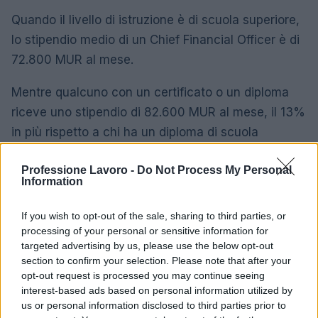
Quando il livello di istruzione è di scuola superiore,
lo stipendio medio di un Chief Financial Officer è di
72.800 MUR al mese.
Mentre qualcuno con un certificato o un diploma
riceve uno stipendio di 82.600 MUR al mese, il 13%
in più rispetto a chi ha un diploma di scuola
superiore.
Professione Lavoro -
Do Not Process My Personal
Information
Un diploma di laurea ottiene al suo titolare uno
stipendio medio di 108.000 MUR al mese, il 31% in
If you wish to opt-out of the sale, sharing to third parties, or
più rispetto a chi ha un certificato o un diploma.
processing of your personal or sensitive information for
targeted advertising by us, please use the below opt-out
I professionisti in possesso di un diploma di laurea
section to confirm your selection. Please note that after your
opt-out request is processed you may continue seeing
magistrale vengono ricompensati con uno
interest-based ads based on personal information utilized by
stipendio medio di 142.000 MUR al mese, il 32% in
us or personal information disclosed to third parties prior to
più rispetto a chi ha una laurea.