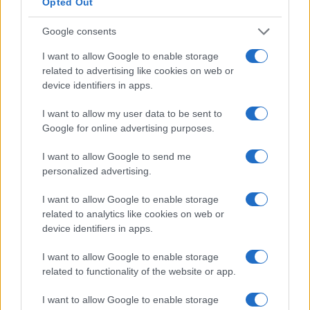
Opted Out
Vale la pena un Master o un MBA? Dovresti
perseguire l’istruzione superiore?
Google consents
Un corso di laurea magistrale o qualsiasi
I want to allow Google to enable storage
related to advertising like cookies on web or
programma post-laurea a
Mauritius
costa da
device identifiers in apps.
232.000
rupie di Mauritius a
696.000
rupie di
Mauritius e dura circa due anni. Questo è un bel
I want to allow my user data to be sent to
Google for online advertising purposes.
investimento.
I want to allow Google to send me
Non puoi davvero aspettarti alcun aumento di
personalized advertising.
stipendio durante il periodo di studio, ammesso che
I want to allow Google to enable storage
tu abbia già un lavoro. Nella maggior parte dei casi,
related to analytics like cookies on web or
una volta completata l’istruzione e conseguito il
device identifiers in apps.
titolo, viene effettuata una revisione dello stipendio.
I want to allow Google to enable storage
related to functionality of the website or app.
Molte persone perseguono l’istruzione superiore
come tattica per passare a un lavoro più retribuito. I
I want to allow Google to enable storage