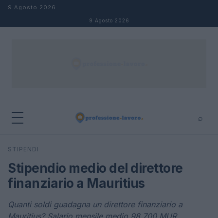
Salta al contenuto
9 Agosto 2026
9 Agosto 2026
⌕
×
⌕
STIPENDI
Cerca
Stipendio medio del direttore
finanziario a Mauritius
Quanti soldi guadagna un direttore finanziario a
Mauritius? Salario mensile medio 98.700 MUR