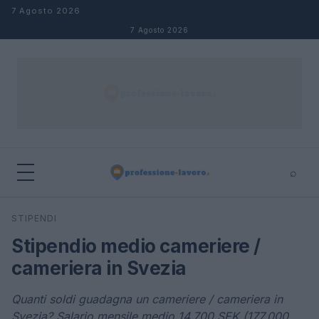
Salta al contenuto
7 Agosto 2026
7 Agosto 2026
⌕
×
⌕
STIPENDI
Cerca
Stipendio medio cameriere /
cameriera in Svezia
Quanti soldi guadagna un cameriere / cameriera in
Svezia? Salario mensile medio 14.700 SEK (177.000