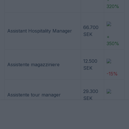
320%
66.700
Assistant Hospitality Manager
SEK
+
350%
12.500
Assistente magazziniere
SEK
-15%
29.300
Assistente tour manager
SEK
+ 99%
15.500
Baker e Pastrycook
SEK