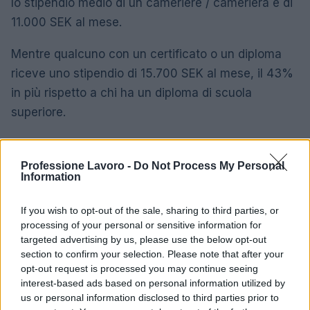
lo stipendio medio di un cameriere / cameriera è di
11.000 SEK al mese.
Mentre qualcuno con un certificato o un diploma
riceve uno stipendio di 15.700 SEK al mese, il 43%
in più rispetto a chi ha un diploma di scuola
superiore.
Un diploma di laurea ottiene al suo titolare uno
stipendio medio di 21.700 SEK al mese, il 38% in
Professione Lavoro -
Do Not Process My Personal
Information
più rispetto a chi ha un certificato o un diploma.
If you wish to opt-out of the sale, sharing to third parties, or
Differenza salariale media cameriere /
processing of your personal or sensitive information for
cameriera per livello di istruzione in Svezia
targeted advertising by us, please use the below opt-out
section to confirm your selection. Please note that after your
11.000
opt-out request is processed you may continue seeing
Scuola superiore
SEK
interest-based ads based on personal information utilized by
us or personal information disclosed to third parties prior to
15.700