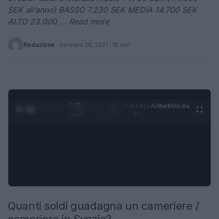
SEK all’anno) BASSO 7.230 SEK MEDIA 14.700 SEK
ALTO 23.000 ... Read more
Redazione
·
Gennaio 26, 2021
· 15 min
0:29 /
Ad
hub
Media
POWERED
1
/
4
1:21
BY
Quanti soldi guadagna un cameriere /