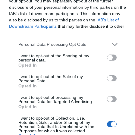
your opt-out. You may separately opt-out of the further
Certificato o Diploma
+ 43%
SEK
disclosure of your personal information by third parties on the
IAB’s list of downstream participants. This information may
Laurea triennale
+ 38%
21.700 SEK
also be disclosed by us to third parties on the
IAB’s List of
Downstream Participants
that may further disclose it to other
third parties.
L’aumento e la diminuzione percentuali sono relativi al
valore precedente
Please note that this website/app uses one or more Google
Personal Data Processing Opt Outs
services and may gather and store information including but
not limited to your visit or usage behaviour. You may click to
I want to opt-out of the Sharing of my
Differenza salariale tipica per istruzione
personal data.
grant or deny consent to Google and its third-party tags to
per la maggior parte delle carriere
Opted In
use your data for below specified purposes in below Google
consent section.
I want to opt-out of the Sale of my
Personal Data.
Opted In
Confronto salariale cameriere /
I want to opt-out of processing my
Personal Data for Targeted Advertising.
cameriera per sesso
Opted In
Sebbene il genere non dovrebbe avere un effetto
I want to opt-out of Collection, Use,
Retention, Sale, and/or Sharing of my
sulla retribuzione, in realtà lo fa. Quindi chi viene
Personal Data that Is Unrelated with the
Purposes for which it was collected.