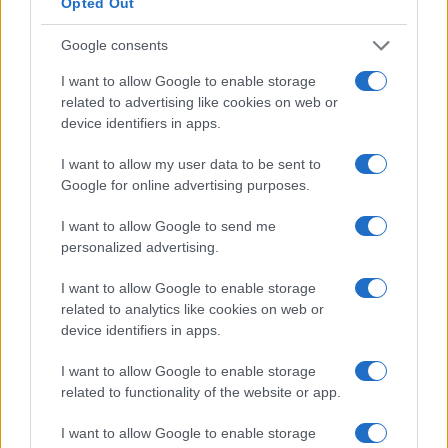
pagato di più: uomini o donne? I dipendenti di
Opted Out
cameriere / cameriera in Svezia guadagnano in
Google consents
media il 4% in meno rispetto alle loro controparti
I want to allow Google to enable storage
donne.
related to advertising like cookies on web or
device identifiers in apps.
Maschio
14.400 SEK
I want to allow my user data to be sent to
Femmina
+ 5%
15.100 SEK
Google for online advertising purposes.
I want to allow Google to send me
L’aumento e la diminuzione percentuali sono relativi al
personalized advertising.
valore precedente
I want to allow Google to enable storage
Confronto salariale per sesso in Svezia per
related to analytics like cookies on web or
tutte le carriere
device identifiers in apps.
I want to allow Google to enable storage
Percentuale media di incremento
related to functionality of the website or app.
salariale annuo cameriere / cameriera in
Svezia
I want to allow Google to enable storage