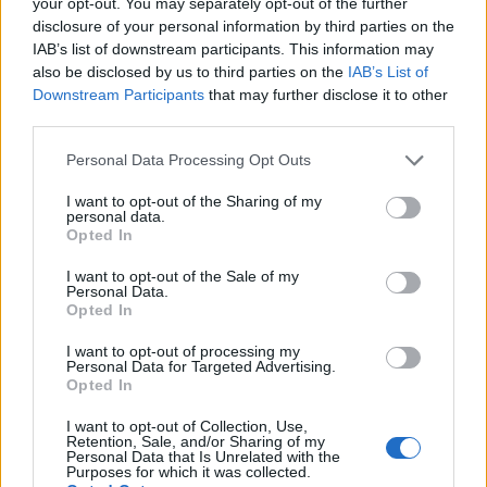
your opt-out. You may separately opt-out of the further
permetterti i costi dell’istruzione superiore, il ritorno
disclosure of your personal information by third parties on the
sull’investimento ne vale sicuramente la pena.
IAB’s list of downstream participants. This information may
Dovresti essere in grado di recuperare i costi in
also be disclosed by us to third parties on the
IAB’s List of
Downstream Participants
that may further disclose it to other
circa un anno circa.
third parties.
Confronto salariale per sesso
Please note that this website/app uses one or more Google
Personal Data Processing Opt Outs
services and may gather and store information including but
Sebbene il genere non dovrebbe avere un effetto
not limited to your visit or usage behaviour. You may click to
I want to opt-out of the Sharing of my
personal data.
grant or deny consent to Google and its third-party tags to
sulla retribuzione, in realtà lo fa. Quindi chi viene
Opted In
use your data for below specified purposes in below Google
pagato di più: uomini o donne? I dipendenti uomini
consent section.
I want to opt-out of the Sale of my
Personal Data.
in Corea (Sud) guadagnano in media il 6% in più
Opted In
rispetto alle loro controparti donne in tutti i settori.
I want to opt-out of processing my
Personal Data for Targeted Advertising.
Maschio
3.990.000 KRW
Opted In
Femmina
-6%
3.760.000 KRW
I want to opt-out of Collection, Use,
Retention, Sale, and/or Sharing of my
Personal Data that Is Unrelated with the
Purposes for which it was collected.