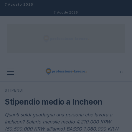
Salta al contenuto
7 Agosto 2026
7 Agosto 2026
⌕
×
⌕
STIPENDI
Cerca
Stipendio medio a Incheon
Quanti soldi guadagna una persona che lavora a
Incheon? Salario mensile medio 4.210.000 KRW
(50.500.000 KRW all’anno) BASSO 1.060.000 KRW