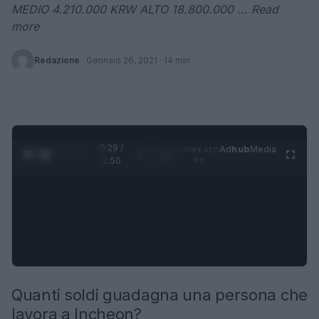
MEDIO 4.210.000 KRW ALTO 18.800.000 ... Read
more
Redazione
·
Gennaio 26, 2021
· 14 min
0:30 /
Ad
hub
Media
POWERED
1
/
4
1:50
BY
Quanti soldi guadagna una persona che
lavora a Incheon?