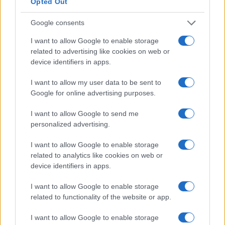
L’aumento e la diminuzione percentuali sono relativi al
Opted Out
valore precedente
Google consents
Percentuale media di incremento
I want to allow Google to enable storage
salariale annuo in Corea (Sud)
related to advertising like cookies on web or
device identifiers in apps.
Quanto sono gli incrementi salariali annuali in
I want to allow my user data to be sent to
Corea del Sud? Con che frequenza i dipendenti
Google for online advertising purposes.
ottengono aumenti di stipendio?
I want to allow Google to send me
Corea del Sud)
personalized advertising.
È probabile che i dipendenti in Corea (Sud)
I want to allow Google to enable storage
registrino un aumento salariale di circa il 9% ogni
related to analytics like cookies on web or
16 mesi.
device identifiers in apps.
Le cifre fornite qui sono medie di numeri. Queste cifre
I want to allow Google to enable storage
dovrebbero essere prese come linee guida generali.
related to functionality of the website or app.
Gli incrementi di stipendio variano da persona a
I want to allow Google to enable storage
persona e dipendono da molti fattori, ma le tue