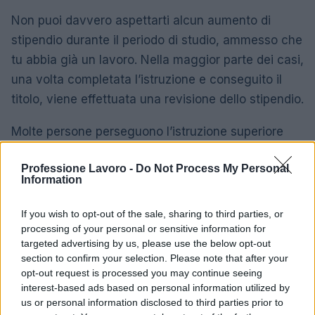
Non puoi davvero aspettarti alcun aumento di
stipendio durante il periodo di studio, ammesso che
tu abbia già un lavoro. Nella maggior parte dei casi,
una volta completata l’istruzione e conseguito il
titolo, viene effettuata una revisione dello stipendio.
Molte persone perseguono l’istruzione superiore
come tattica per passare a un lavoro più retribuito. I
Professione Lavoro -
Do Not Process My Personal
numeri sembrano supportare questa tattica.
Information
L’aumento medio della retribuzione durante il
cambio di lavoro è di circa il 10% in più rispetto al
If you wish to opt-out of the sale, sharing to third parties, or
processing of your personal or sensitive information for
consueto aumento di stipendio.
targeted advertising by us, please use the below opt-out
section to confirm your selection. Please note that after your
La decisione dipende davvero dalla tua situazione
opt-out request is processed you may continue seeing
e dalla tua esperienza tra molti altri fattori.
interest-based ads based on personal information utilized by
Mettendo da parte tutte le variabili, se puoi
us or personal information disclosed to third parties prior to