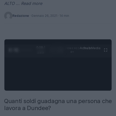
ALTO ... Read more
Redazione
·
Gennaio 26, 2021
· 14 min
0:29 /
Ad
hub
Media
POWERED
1
/
4
1:23
BY
Quanti soldi guadagna una persona che
lavora a Dundee?