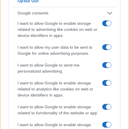
Opted Out
Percentuale media annua di incremento
Google consents
salariale nel Regno Unito
I want to allow Google to enable storage
Quanti sono gli incrementi annuali di stipendio
related to advertising like cookies on web or
nel Regno Unito? Con che frequenza i
device identifiers in apps.
dipendenti ottengono aumenti di stipendio?
I want to allow my user data to be sent to
Google for online advertising purposes.
Regno Unito
È probabile che i dipendenti nel Regno Unito
I want to allow Google to send me
registrino un aumento salariale di circa il 9% ogni
personalized advertising.
15 mesi.
I want to allow Google to enable storage
related to analytics like cookies on web or
Le cifre fornite qui sono medie di numeri. Queste cifre
device identifiers in apps.
dovrebbero essere prese come linee guida generali.
Gli incrementi di stipendio variano da persona a
I want to allow Google to enable storage
persona e dipendono da molti fattori, ma le tue
related to functionality of the website or app.
prestazioni e il contributo al successo
I want to allow Google to enable storage
dell’organizzazione rimangono i fattori più importanti