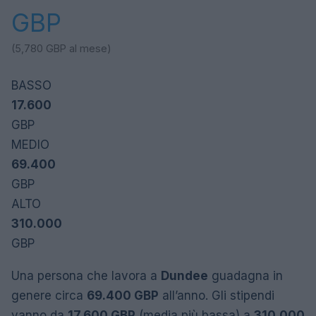
GBP
(5,780
GBP al
mese)
BASSO
17.600
GBP
MEDIO
69.400
GBP
ALTO
310.000
GBP
Una persona che lavora a
Dundee
guadagna in
genere circa
69.400 GBP
all’anno. Gli stipendi
vanno da
17.600 GBP
(media più bassa) a
310.000