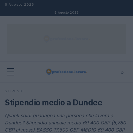
Salta al contenuto
6 Agosto 2026
6 Agosto 2026
⌕
×
⌕
STIPENDI
Cerca
Stipendio medio a Dundee
Quanti soldi guadagna una persona che lavora a
Dundee? Stipendio annuale medio 69.400 GBP (5,780
GBP al mese) BASSO 17.600 GBP MEDIO 69.400 GBP