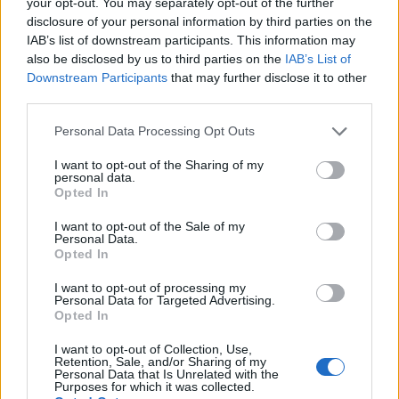
your opt-out. You may separately opt-out of the further
circa un anno circa.
disclosure of your personal information by third parties on the
IAB’s list of downstream participants. This information may
Confronto salariale per sesso
also be disclosed by us to third parties on the
IAB’s List of
Downstream Participants
that may further disclose it to other
Sebbene il genere non dovrebbe avere un effetto
third parties.
sulla retribuzione, in realtà lo fa. Quindi chi viene
Please note that this website/app uses one or more Google
Personal Data Processing Opt Outs
pagato di più: uomini o donne? I dipendenti di sesso
services and may gather and store information including but
not limited to your visit or usage behaviour. You may click to
I want to opt-out of the Sharing of my
maschile nel Regno Unito guadagnano in media il
personal data.
grant or deny consent to Google and its third-party tags to
Opted In
4% in più rispetto alle loro controparti femminili in
use your data for below specified purposes in below Google
tutti i settori.
consent section.
I want to opt-out of the Sale of my
Personal Data.
Opted In
Maschio
72.600 GBP
I want to opt-out of processing my
Personal Data for Targeted Advertising.
Femmina
-4%
69.500 GBP
Opted In
I want to opt-out of Collection, Use,
L’aumento e la diminuzione percentuali sono relativi al
Retention, Sale, and/or Sharing of my
valore precedente
Personal Data that Is Unrelated with the
Purposes for which it was collected.