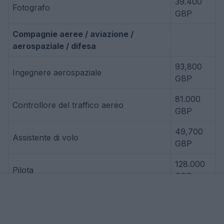
39.400
Fotografo
GBP
Compagnie aeree / aviazione /
aerospaziale / difesa
93,800
Ingegnere aerospaziale
GBP
81.000
Controllore del traffico aereo
GBP
49,700
Assistente di volo
GBP
128.000
Pilota
GBP
Architettura
83.500
Architetto