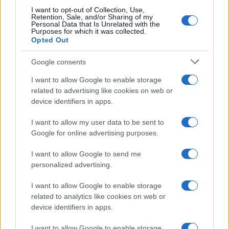
definisce linee editoriali sulla geopolitica. Nato
I want to opt-out of Collection, Use,
a Napoli, parla dialetto locale e mantiene
Retention, Sale, and/or Sharing of my
Personal Data that Is Unrelated with the
rapporti con ONG partenopee.
Purposes for which it was collected.
Opted Out
Google consents
I want to allow Google to enable storage
related to advertising like cookies on web or
device identifiers in apps.
I want to allow my user data to be sent to
Google for online advertising purposes.
I want to allow Google to send me
personalized advertising.
I want to allow Google to enable storage
related to analytics like cookies on web or
device identifiers in apps.
I want to allow Google to enable storage