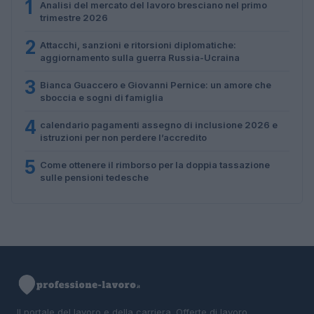
1
Analisi del mercato del lavoro bresciano nel primo
trimestre 2026
2
Attacchi, sanzioni e ritorsioni diplomatiche:
aggiornamento sulla guerra Russia-Ucraina
3
Bianca Guaccero e Giovanni Pernice: un amore che
sboccia e sogni di famiglia
4
calendario pagamenti assegno di inclusione 2026 e
istruzioni per non perdere l’accredito
5
Come ottenere il rimborso per la doppia tassazione
sulle pensioni tedesche
Il portale del lavoro e della carriera. Offerte di lavoro,