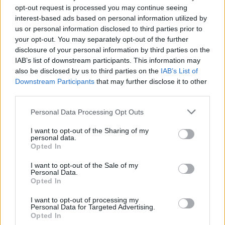
opt-out request is processed you may continue seeing
interest-based ads based on personal information utilized by
Infine, il documento richiama l’attenzione su un
us or personal information disclosed to third parties prior to
obiettivo chiaro: ripristinare condizioni lavorative e
your opt-out. You may separately opt-out of the further
organizzative corrette, tutelando il servizio offerto
disclosure of your personal information by third parties on the
IAB’s list of downstream participants. This information may
agli utenti e la salute lavorativa del personale. Il
also be disclosed by us to third parties on the
IAB’s List of
sollecito e le proposte presentate da
Al.Si.P.Pe.
Downstream Participants
that may further disclose it to other
rappresentano quindi un invito all’azione condivisa,
third parties.
basata su responsabilità, trasparenza e
Please note that this website/app uses one or more Google
Personal Data Processing Opt Outs
pragmatismo.
services and may gather and store information including but
not limited to your visit or usage behaviour. You may click to
I want to opt-out of the Sharing of my
personal data.
grant or deny consent to Google and its third-party tags to
Opted In
use your data for below specified purposes in below Google
consent section.
AUTORE
I want to opt-out of the Sale of my
Andrea Innocenti
Personal Data.
Opted In
Andrea Innocenti ha coordinato dall'estero il
rientro di una cronista napoletana durante una
I want to opt-out of processing my
Personal Data for Targeted Advertising.
crisi diplomatica, gestendo contatti con
Opted In
consolati; è corrispondente esteri che