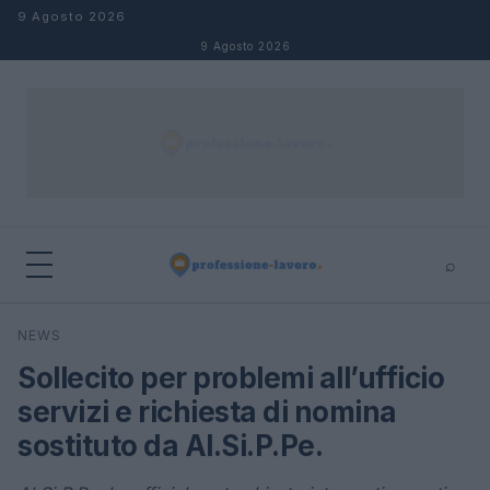
Salta al contenuto
9 Agosto 2026
9 Agosto 2026
⌕
×
⌕
NEWS
Cerca
Sollecito per problemi all’ufficio
servizi e richiesta di nomina
sostituto da Al.Si.P.Pe.