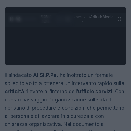
0:29 /
Ad
hub
Media
POWERED
1
/
4
1:21
BY
Il sindacato
Al.Si.P.Pe.
ha inoltrato un formale
sollecito volto a ottenere un intervento rapido sulle
criticità
rilevate all’interno dell’
ufficio servizi
. Con
questo passaggio l’organizzazione sollecita il
ripristino di procedure e condizioni che permettano
al personale di lavorare in sicurezza e con
chiarezza organizzativa. Nel documento si