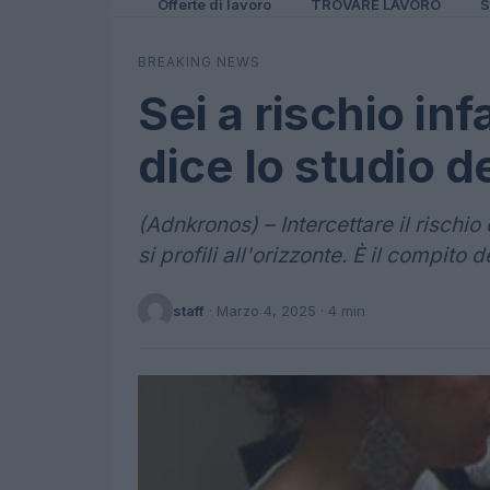
Offerte di lavoro
TROVARE LAVORO
S
BREAKING NEWS
Sei a rischio inf
dice lo studio d
(Adnkronos) – Intercettare il rischio
si profili all'orizzonte. È il compito
staff
·
Marzo 4, 2025
· 4 min