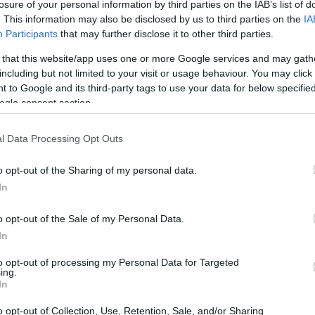
losure of your personal information by third parties on the IAB’s list of
vere tutte le indicazioni per ridurlo. Il progetto
. This information may also be disclosed by us to third parties on the
IA
 epidemiologico mai effettuato in questo campo
Participants
that may further disclose it to other third parties.
dele dello stato di salute del cuore degli italiani.
 that this website/app uses one or more Google services and may gath
cs, il più grande network di ricerca italiano in
including but not limited to your visit or usage behaviour. You may click 
 to Google and its third-party tags to use your data for below specifi
Istituti di ricovero e cura a carattere
ogle consent section.
melli. "Nell'ambito di questo progetto, dedicato ai
abbiano mai avuto un evento cardiovascolare e
l Data Processing Opt Outs
ega Giovanna Liuzzo, associato di Medicina
o opt-out of the Sharing of my personal data.
acro Cuore, direttore della Uosd di Sindromi
In
ico Gemelli Irccs, componente dello steering
-responsabile del work package 4 sul rischio
o opt-out of the Sale of my Personal Data.
In
ei principali fattori di rischio cardiovascolari:
i sigaretta, sedentarietà, obesità e dei
to opt-out of processing my Personal Data for Targeted
ing.
Nel 30-40% dei soggetti con fattori di rischio
In
lo nel range ottimale), si possono comunque
o opt-out of Collection, Use, Retention, Sale, and/or Sharing