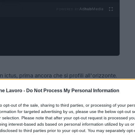
Ad
hub
Media
POWERED BY
un ictus, prima ancora che si profili all'orizzonte.
 cioè degli esami volti a scoprire la presenza dei
ne Lavoro -
Do Not Process My Personal Information
ne alta, colesterolo, ecc) ed emergenti, come
fumo, sedentarietà, ecc), prima che possano far
to opt-out of the sale, sharing to third parties, or processing of your per
a è il focus di un grande progetto nazionale,
formation for targeted advertising by us, please use the below opt-out s
r selection. Please note that after your opt-out request is processed y
he ha preso il via da qualche settimana. Si
eing interest-based ads based on personal information utilized by us or
ini italiani la possibilità di fare il punto sul
disclosed to third parties prior to your opt-out. You may separately opt-