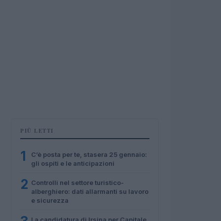
PIÙ LETTI
1
C’è posta per te, stasera 25 gennaio:
gli ospiti e le anticipazioni
2
Controlli nel settore turistico-
alberghiero: dati allarmanti su lavoro
e sicurezza
La candidatura di Irsina per Capitale