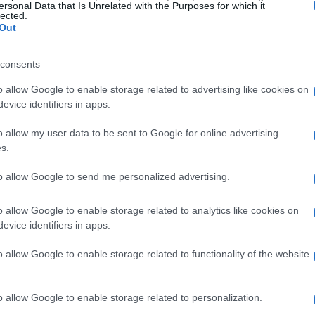
ersonal Data that Is Unrelated with the Purposes for which it
rto, ictus ischemico o morte cardiovascolare)
lected.
Out
ò rendere necessario un intervento di
te angioplastica o by-pass). Per questo è
consents
io tradizionali, per scoprire i determinanti del
o allow Google to enable storage related to advertising like cookies on
valuta il rischio cardiovascolare? Gli attuali
evice identifiers in apps.
opei (come lo Score2) – dettaglia la nota –
o allow my user data to be sent to Google for online advertising
opea di residenza, il genere, l'età, i livelli di
s.
presenza di ipertensione sistolica. Per chi ha più
to allow Google to send me personalized advertising.
a anche quando questi siano perfettamente sotto
siduo' di andare incontro ad un evento
o allow Google to enable storage related to analytics like cookies on
 rischio comprendono una serie di nuovi elementi
evice identifiers in apps.
re (presenza di calcio nelle coronarie),
o allow Google to enable storage related to functionality of the website
colordoppler dei vasi del collo (che valuta la
e o di placche aterosclerotiche più o meno
o allow Google to enable storage related to personalization.
 – spiega Liuzzo -. Diventa quindi necessario