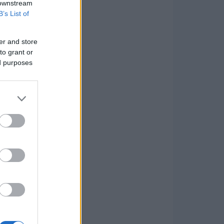
 downstream
B’s List of
er and store
to grant or
ed purposes