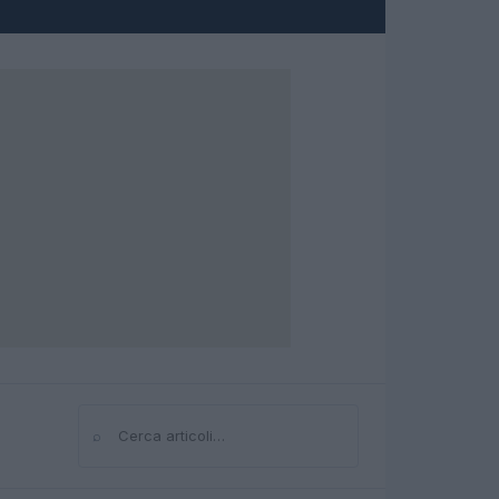
⌕
Cerca