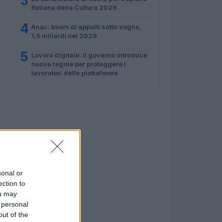
3
Italiana della Cultura 2029
4
Anac: boom di appalti sotto soglia,
1,5 miliardi nel 2026
5
Lavoro digitale: il governo introduce
nuove regole per proteggere i
lavoratori delle piattaforme
sonal or
ection to
ou may
 personal
out of the