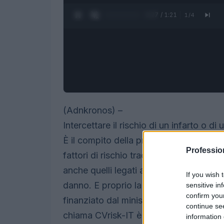
0:28 / 1:21
1
/
4
(Adnkronos) –
Intercettare il rischio di un infarto o di 
È il compito della prevenzione primaria,
Professio
fattori di rischio tradizionali (pressio
anche quelli legati allo stile di vita (
If you wish 
danno. E proprio la prevenzione primari
sensitive in
confirm you
finanziato dal ministero della Salute, c
continue se
chiama CVrisk-IT è offrirà a 30 mila cittad
information 