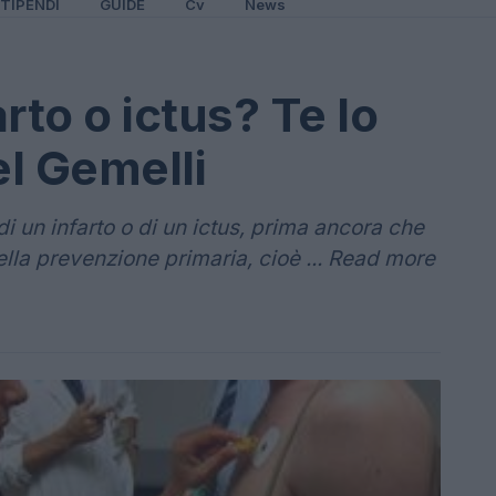
TIPENDI
GUIDE
Cv
News
arto o ictus? Te lo
el Gemelli
 di un infarto o di un ictus, prima ancora che
 della prevenzione primaria, cioè ... Read more