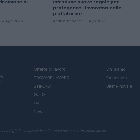
 decisione di
introduce nuove regole per
proteggere i lavoratori delle
piattaforme
 · 4 Ago 2026
Andrea Innocenti · 3 Ago 2026
SEZIONI
MAGAZINE
Offerte di lavoro
Chi siamo
o,
TROVARE LAVORO
Redazione
e,
STIPENDI
Ultime notizie
GUIDE
Cv
News
enti digitali e realizzati in collaborazione con autori indipendenti.