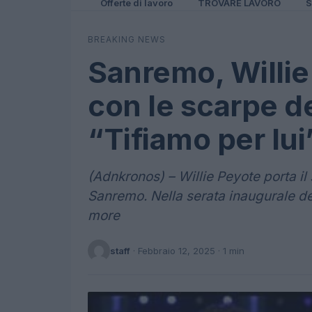
Offerte di lavoro
TROVARE LAVORO
S
BREAKING NEWS
Sanremo, Willie
con le scarpe del
“Tifiamo per lui
(Adnkronos) – Willie Peyote porta il s
Sanremo. Nella serata inaugurale de
more
staff
·
Febbraio 12, 2025
· 1 min