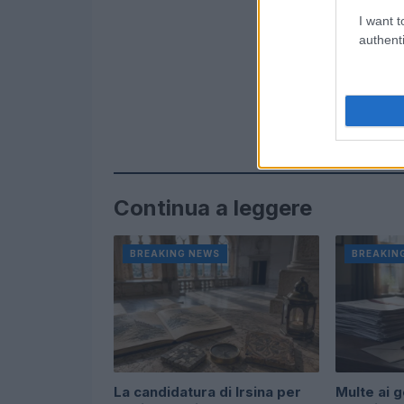
I want t
authenti
Continua a leggere
BREAKING NEWS
BREAKIN
La candidatura di Irsina per
Multe ai g