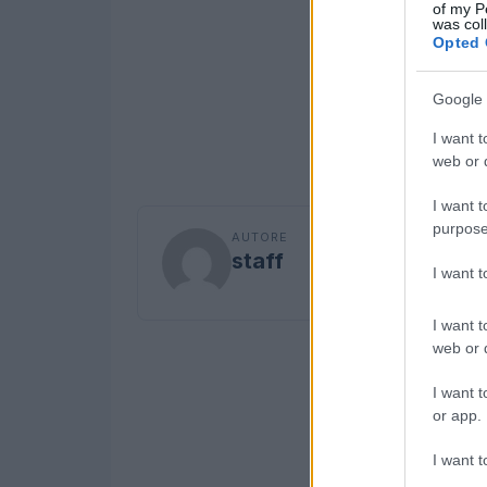
of my P
was col
Opted 
Google 
I want t
web or d
I want t
purpose
AUTORE
staff
I want 
I want t
web or d
I want t
or app.
I want t