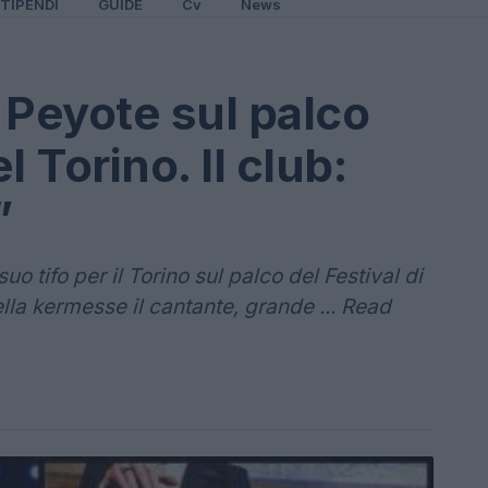
TIPENDI
GUIDE
Cv
News
 Peyote sul palco
 Torino. Il club:
”
uo tifo per il Torino sul palco del Festival di
lla kermesse il cantante, grande ... Read