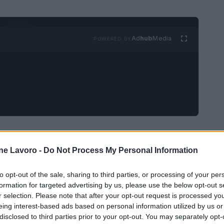
Ad
hub
Media
POWERED BY
rino sul palco del Festival di Sanremo. Nella
ne Lavoro -
Do Not Process My Personal Information
tante, grande tifoso granata, ha omaggiato la
to opt-out of the sale, sharing to third parties, or processing of your per
nte passato inosservato. Un paio di mocassini
formation for targeted advertising by us, please use the below opt-out s
in vista. Nella serata inaugurale, il cantante ha
r selection. Please note that after your opt-out request is processed y
eing interest-based ads based on personal information utilized by us or
carnare l’essenzialità del suo stile. Il dettaglio
disclosed to third parties prior to your opt-out. You may separately opt-
ha fatto presto il giro dei social, con evidente