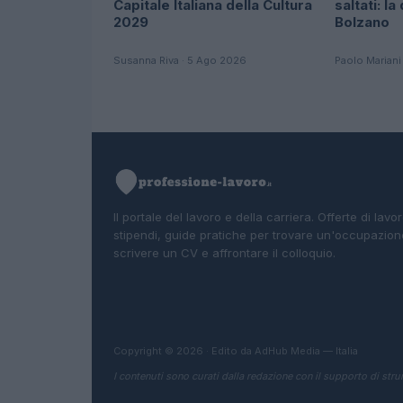
Capitale Italiana della Cultura
saltati: la
2029
Bolzano
Susanna Riva · 5 Ago 2026
Paolo Mariani
Il portale del lavoro e della carriera. Offerte di lavor
stipendi, guide pratiche per trovare un'occupazion
scrivere un CV e affrontare il colloquio.
Copyright © 2026 · Edito da AdHub Media — Italia
I contenuti sono curati dalla redazione con il supporto di strum