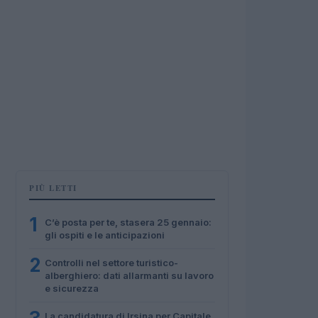
PIÙ LETTI
1
C’è posta per te, stasera 25 gennaio:
gli ospiti e le anticipazioni
2
Controlli nel settore turistico-
alberghiero: dati allarmanti su lavoro
e sicurezza
La candidatura di Irsina per Capitale