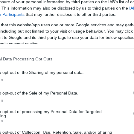
losure of your personal information by third parties on the IAB’s list of
. This information may also be disclosed by us to third parties on the
IA
à granata. “Direi che sappiamo per chi tifare a
Participants
that may further disclose it to other third parties.
opri canali, pubblicando un paio di scatti con
 that this website/app uses one or more Google services and may gath
including but not limited to your visit or usage behaviour. You may click 
il brano “Grazie ma no grazie”: qualche tempo
 to Google and its third-party tags to use your data for below specifi
ogle consent section.
one (“Glik”, 2014) all’ex capitano e simbolo del
e aggressivo messo in campo contro gli
l Data Processing Opt Outs
.com
(Web Info)
o opt-out of the Sharing of my personal data.
In
o opt-out of the Sale of my Personal Data.
In
to opt-out of processing my Personal Data for Targeted
ing.
In
o opt-out of Collection, Use, Retention, Sale, and/or Sharing