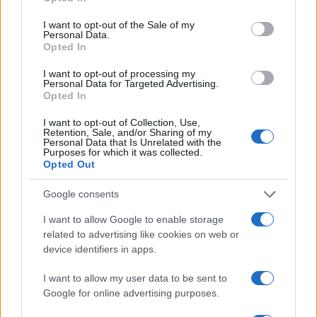
use your data for below specified purposes in below Google
consent section.
I want to opt-out of the Sale of my
Personal Data.
Opted In
I want to opt-out of processing my
Personal Data for Targeted Advertising.
Opted In
Lavoro digitale: il governo introduce nuove regole per
proteggere i lavoratori delle piattaforme
I want to opt-out of Collection, Use,
Andrea Innocenti · 3 Ago 2026
Retention, Sale, and/or Sharing of my
Personal Data that Is Unrelated with the
Purposes for which it was collected.
Opted Out
PIÙ LETTI
Google consents
I want to allow Google to enable storage
1
C’è posta per te, stasera 25 gennaio: gli ospiti e le
related to advertising like cookies on web or
anticipazioni
device identifiers in apps.
2
Controlli nel settore turistico-alberghiero: dati
allarmanti su lavoro e sicurezza
I want to allow my user data to be sent to
Google for online advertising purposes.
3
La candidatura di Irsina per Capitale Italiana della
Cultura 2029