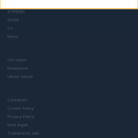
TROVARE LAVORO
STIPENDI
GUIDE
Cv
News
MAGAZINE
Chi siamo
Redazione
Ultime notizie
LEGALE
Contattaci
Cookie Policy
Privacy Policy
Note legali
Trattamento dati