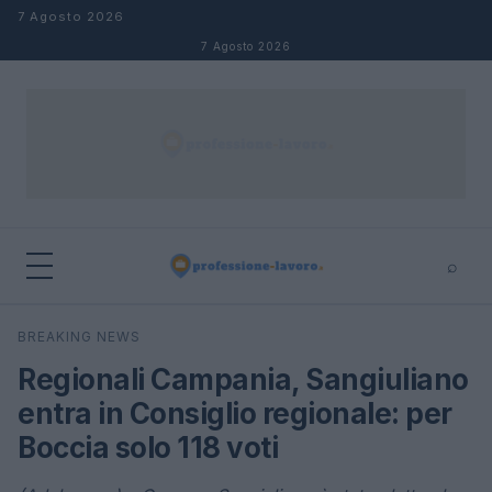
Salta al contenuto
7 Agosto 2026
7 Agosto 2026
⌕
×
⌕
BREAKING NEWS
Cerca
Regionali Campania, Sangiuliano
entra in Consiglio regionale: per
Boccia solo 118 voti