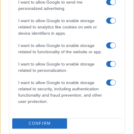
I want to allow Google to send me
personalized advertising.
4
Anac: boom di appalti sotto soglia, 1,5 miliardi nel
2026
I want to allow Google to enable storage
related to analytics like cookies on web or
5
Proroga detassazione e nuove tutele: cosa cambia con
device identifiers in apps.
la Legge di Bilancio 2027
I want to allow Google to enable storage
related to functionality of the website or app.
I want to allow Google to enable storage
related to personalization.
I want to allow Google to enable storage
related to security, including authentication
Il portale del lavoro e della carriera. Offerte di lavoro,
functionality and fraud prevention, and other
stipendi, guide pratiche per trovare un'occupazione,
user protection.
scrivere un CV e affrontare il colloquio.
SEZIONI
CONFIRM
Offerte di lavoro