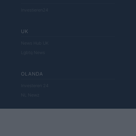
Investieren24
UK
News Hub UK
Lgbtq News
OLANDA
Investeren 24
NL Newz