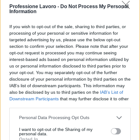
Professione Lavoro -
Do Not Process My Personal
Information
If you wish to opt-out of the sale, sharing to third parties, or
processing of your personal or sensitive information for
targeted advertising by us, please use the below opt-out
section to confirm your selection. Please note that after your
opt-out request is processed you may continue seeing
interest-based ads based on personal information utilized by
us or personal information disclosed to third parties prior to
Multe ai genitori per i colloqui saltati: la decisione di
your opt-out. You may separately opt-out of the further
Bolzano
disclosure of your personal information by third parties on the
Paolo Mariani · 4 Ago 2026
IAB’s list of downstream participants. This information may
also be disclosed by us to third parties on the
IAB’s List of
BREAKING NEWS
Downstream Participants
that may further disclose it to other
third parties.
Please note that this website/app uses one or more Google
Personal Data Processing Opt Outs
services and may gather and store information including but
not limited to your visit or usage behaviour. You may click to
I want to opt-out of the Sharing of my
personal data.
grant or deny consent to Google and its third-party tags to
Opted In