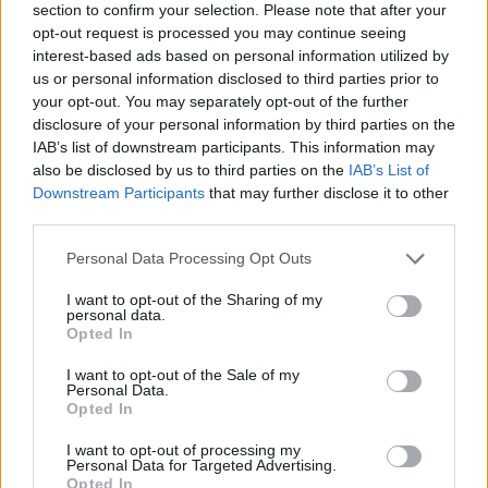
section to confirm your selection. Please note that after your
opt-out request is processed you may continue seeing
OFFERTE DI LAVORO
interest-based ads based on personal information utilized by
us or personal information disclosed to third parties prior to
your opt-out. You may separately opt-out of the further
disclosure of your personal information by third parties on the
IAB’s list of downstream participants. This information may
also be disclosed by us to third parties on the
IAB’s List of
Downstream Participants
that may further disclose it to other
third parties.
Please note that this website/app uses one or more Google
Personal Data Processing Opt Outs
services and may gather and store information including but
not limited to your visit or usage behaviour. You may click to
I want to opt-out of the Sharing of my
personal data.
grant or deny consent to Google and its third-party tags to
Opted In
use your data for below specified purposes in below Google
Lavoro in Puglia e Lombardia: scopri le ultime offerte
consent section.
e i settori in crescita
I want to opt-out of the Sale of my
Personal Data.
Edoardo Marchesi · 4 Ago 2026
Opted In
I want to opt-out of processing my
Personal Data for Targeted Advertising.
Opted In
PIÙ LETTI