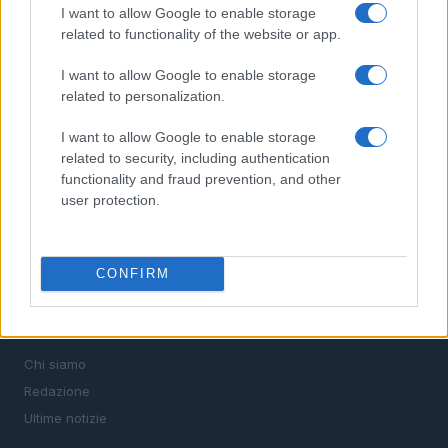
I want to allow Google to enable storage
Il portale del lavoro e della carriera. Offerte di lavoro,
related to functionality of the website or app.
stipendi, guide pratiche per trovare un'occupazione,
scrivere un CV e affrontare il colloquio.
I want to allow Google to enable storage
related to personalization.
SEZIONI
I want to allow Google to enable storage
Offerte di lavoro
related to security, including authentication
functionality and fraud prevention, and other
TROVARE LAVORO
user protection.
STIPENDI
GUIDE
Cv
CONFIRM
News
MAGAZINE
Chi siamo
Redazione
Ultime notizie