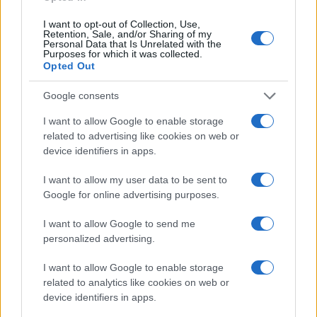
I want to opt-out of Collection, Use,
1
Lavoro nel mondo dell’arte e della cultura: le ultime
Retention, Sale, and/or Sharing of my
Personal Data that Is Unrelated with the
posizioni aperte
Purposes for which it was collected.
Opted Out
2
Business Analysis CRM rif 20042
Google consents
3
FiberCop avvia la posa della rete in fibra ottica a
Montechiarugolo: tutti i dettagli
I want to allow Google to enable storage
related to advertising like cookies on web or
4
Come leggere gli annunci di lavoro e scovare falsi
device identifiers in apps.
positivi
I want to allow my user data to be sent to
5
Lavoro in Puglia e Lombardia: scopri le ultime offerte e i
Google for online advertising purposes.
settori in crescita
I want to allow Google to send me
personalized advertising.
I want to allow Google to enable storage
related to analytics like cookies on web or
device identifiers in apps.