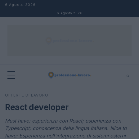
Salta al contenuto
6 Agosto 2026
6 Agosto 2026
⌕
×
⌕
OFFERTE DI LAVORO
Cerca
React developer
Must have: esperienza con React; esperienza con
Typescript; conoscenza della lingua italiana. Nice to
have: Esperienza nell'integrazione di sistemi esterni