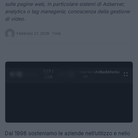
sulle pagine web, in particolare sistemi di Adserver,
analytics o tag managerla; conoscenza della gestione
di video.
·
Febbraio 27, 2026
· 1 min
0:28 /
Ad
hub
Media
POWERED
1
/
4
1:20
BY
Dal 1998 sosteniamo le aziende nell’utilizzo e nello