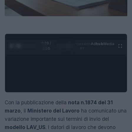
0:29 /
Ad
hub
Media
POWERED
1
/
4
1:20
BY
Con la pubblicazione della
nota n.1874 del 31
marzo
, il
Ministero del Lavoro
ha comunicato una
variazione importante sui termini di invio del
modello LAV_US
. I datori di lavoro che devono