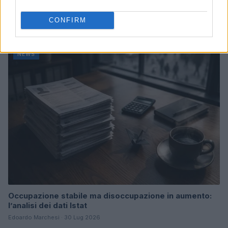
Analisi del mercato del lavoro bresciano nel primo
trimestre 2026
CONFIRM
Edoardo Marchesi · 4 Ago 2026
NEWS
Occupazione stabile ma disoccupazione in aumento:
l’analisi dei dati Istat
Edoardo Marchesi · 30 Lug 2026