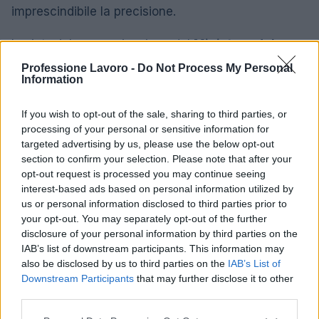
imprescindibile la precisione.
In sintesi, la comunicazione del
Ministero del
Lavoro
rappresenta un’opportunità per completare
Professione Lavoro -
Do Not Process My Personal
Information
con cura la compilazione del
modello LAV_US
relativo al 2015. Rispettando la nuova scadenza del
If you wish to opt-out of the sale, sharing to third parties, or
30 aprile 2016
e adottando adeguate verifiche
processing of your personal or sensitive information for
interne, le aziende possono minimizzare i rischi di
targeted advertising by us, please use the below opt-out
section to confirm your selection. Please note that after your
errori e garantire la correttezza delle informazioni
opt-out request is processed you may continue seeing
trasmesse.
interest-based ads based on personal information utilized by
us or personal information disclosed to third parties prior to
your opt-out. You may separately opt-out of the further
disclosure of your personal information by third parties on the
AUTORE
IAB’s list of downstream participants. This information may
Edoardo Marchesi
also be disclosed by us to third parties on the
IAB’s List of
Downstream Participants
that may further disclose it to other
Edoardo Marchesi, voce delle notizie di
third parties.
Palermo, ricorda la notte in cui seguì il corteo
in via Maqueda e decise di chiedere carte e
Please note that this website/app uses one or more Google