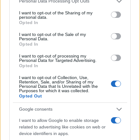
Personal Data Processing Opt Outs
nomi: da allora predilige verifiche sul campo.
services and may gather and store information including but
In redazione guida l’agenda delle emergenze
not limited to your visit or usage behaviour. You may click to
I want to opt-out of the Sharing of my
e custodisce una collezione di vecchie
personal data.
grant or deny consent to Google and its third-party tags to
mappe della città.
Opted In
use your data for below specified purposes in below Google
consent section.
I want to opt-out of the Sale of my
Personal Data.
Opted In
I want to opt-out of processing my
Personal Data for Targeted Advertising.
Opted In
I want to opt-out of Collection, Use,
Retention, Sale, and/or Sharing of my
Personal Data that Is Unrelated with the
Purposes for which it was collected.
Opted Out
Google consents
I want to allow Google to enable storage
related to advertising like cookies on web or
device identifiers in apps.