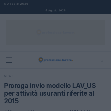
Salta al contenuto
6 Agosto 2026
6 Agosto 2026
⌕
×
⌕
NEWS
Cerca
Proroga invio modello LAV_US
per attività usuranti riferite al
2015