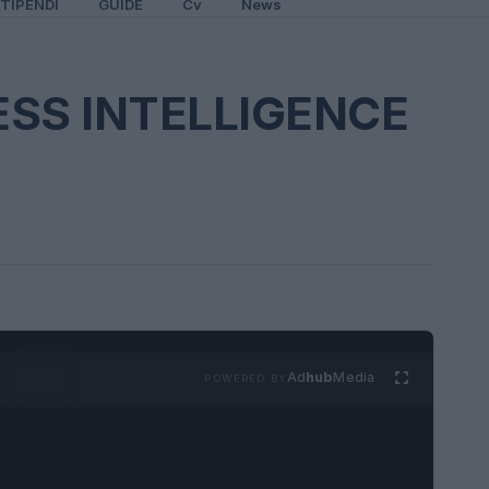
TIPENDI
GUIDE
Cv
News
ESS INTELLIGENCE
Ad
hub
Media
POWERED BY