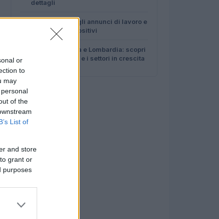
dettagli
4
Come leggere gli annunci di lavoro e
scovare falsi positivi
5
Lavoro in Puglia e Lombardia: scopri
le ultime offerte e i settori in crescita
sonal or
ection to
ou may
 personal
out of the
 downstream
B’s List of
er and store
to grant or
ed purposes