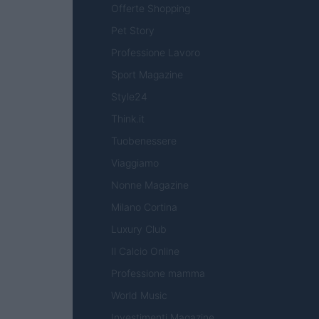
Offerte Shopping
Pet Story
Professione Lavoro
Sport Magazine
Style24
Think.it
Tuobenessere
Viaggiamo
Nonne Magazine
Milano Cortina
Luxury Club
Il Calcio Online
Professione mamma
World Music
Investimenti Magazine