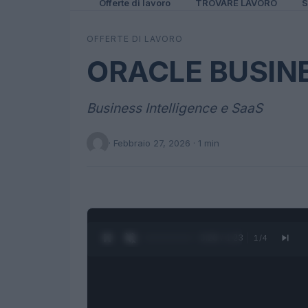
Offerte di lavoro
TROVARE LAVORO
S
OFFERTE DI LAVORO
ORACLE BUSIN
Business Intelligence e SaaS
·
Febbraio 27, 2026
· 1 min
0:27 / 1:23
1
/
4