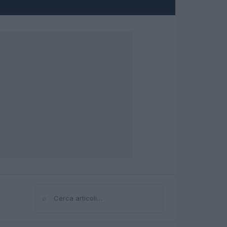
⌕
Cerca