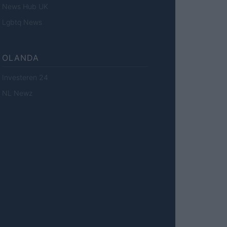
News Hub UK
Lgbtq News
OLANDA
Investeren 24
NL Newz