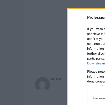
Professio
If you wish 
sensitive in
confirm you
continue se
information 
further disc
participants
Downstream 
Please note
information 
AUTORE
deny consent
in below Go
Persona