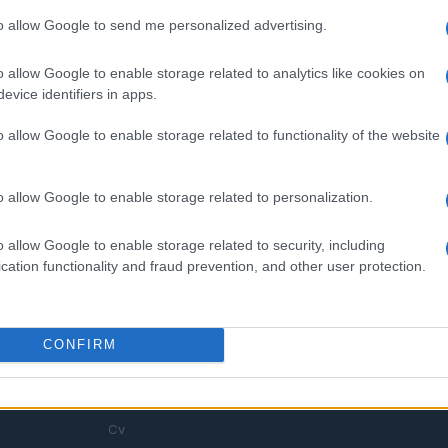
to allow Google to send me personalized advertising.
o allow Google to enable storage related to analytics like cookies on
evice identifiers in apps.
rti per
Lavoro in Puglia e Lombardia:
isti sanitari: ecco
scopri le ultime offerte e i
o allow Google to enable storage related to functionality of the website
ni disponibili
settori in crescita
hesi · 5 Ago 2026
Edoardo Marchesi · 4 Ago 2026
o allow Google to enable storage related to personalization.
o allow Google to enable storage related to security, including
cation functionality and fraud prevention, and other user protection.
SEZIONI
MAGAZINE
Offerte di lavoro
Chi siamo
o,
CONFIRM
TROVARE LAVORO
Redazione
e,
STIPENDI
Ultime notizie
GUIDE
Cv