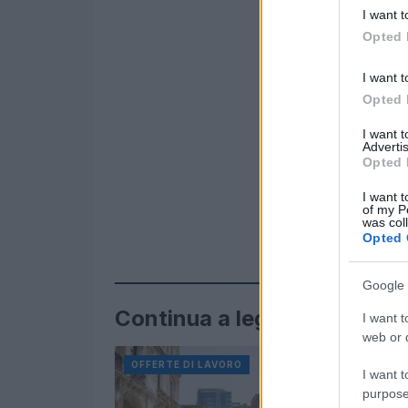
I want t
Opted 
I want t
Opted 
I want 
Advertis
Opted 
I want t
of my P
was col
Opted 
Google 
Continua a leggere
I want t
web or d
OFFERTE DI LAVORO
OFFERTE 
I want t
purpose