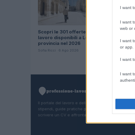
I want 
I want t
web or d
Scopri le 301 offerte di
Bandi ape
lavoro disponibili a Lecce e
profession
I want t
provincia nel 2026
le posizio
or app.
Sofia Ricci · 6 Ago 2026
Edoardo Marc
I want t
I want t
authenti
Il portale del lavoro e della carriera. Offerte di lavor
stipendi, guide pratiche per trovare un'occupazion
scrivere un CV e affrontare il colloquio.