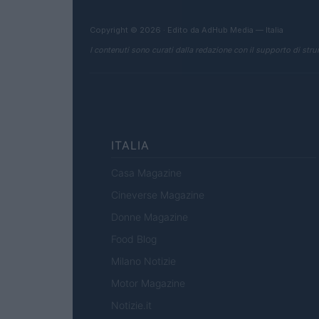
Copyright © 2026 · Edito da AdHub Media — Italia
I contenuti sono curati dalla redazione con il supporto di strum
ITALIA
Casa Magazine
Cineverse Magazine
Donne Magazine
Food Blog
Milano Notizie
Motor Magazine
Notizie.it