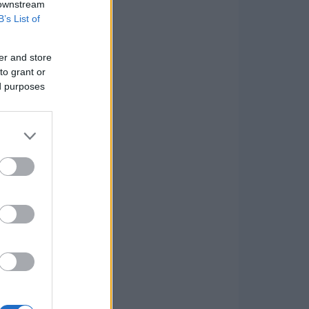
 downstream
B’s List of
er and store
to grant or
ed purposes