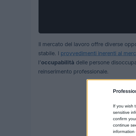
Il mercato del lavoro offre diverse oppo
stabile. I
provvedimenti inerenti al mer
l’
occupabilità
delle persone disoccupat
reinserimento professionale.
Professio
If you wish 
sensitive in
confirm you
continue se
information 