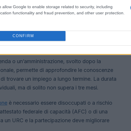
o allow Google to enable storage related to security, including
cation functionality and fraud prevention, and other user protection.
CONFIRM
so aziende o amministrazioni
enda o un’amministrazione, svolto dopo la
ionale, permette di approfondire le conoscenze
à di trovare un impiego a lungo termine. La durata
iduali, ma di solito non supera i tre mesi.
one
è necessario essere disoccupati o a rischio
 attestato federale di capacità (AFC) o di una
i a un URC e la partecipazione deve migliorare