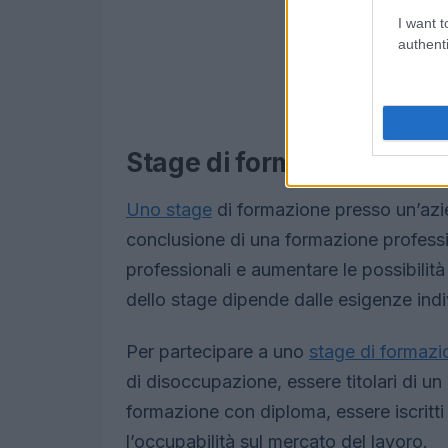
I want t
authenti
Stage di formazione pres
Uno stage
di formazione presso un’azi
conclusione di una formazione profess
professionali e aumentare le possibilit
dello stage dipende dalle esigenze indiv
Per partecipare a uno
stage di formazi
di disoccupazione, essere titolari di un
formazione con diploma, essere iscritt
l’occupabilità sul mercato del lavoro.