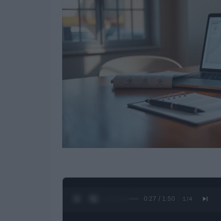
0:28 / 1:50
1
/
4