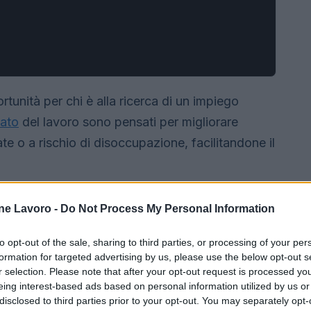
rtunità per chi è alla ricerca di un impiego
cato
del lavoro sono pensati per migliorare
e o a rischio di disoccupazione, facilitandone il
ne Lavoro -
Do Not Process My Personal Information
to opt-out of the sale, sharing to third parties, or processing of your per
formation for targeted advertising by us, please use the below opt-out s
r selection. Please note that after your opt-out request is processed y
eing interest-based ads based on personal information utilized by us or
disclosed to third parties prior to your opt-out. You may separately opt-