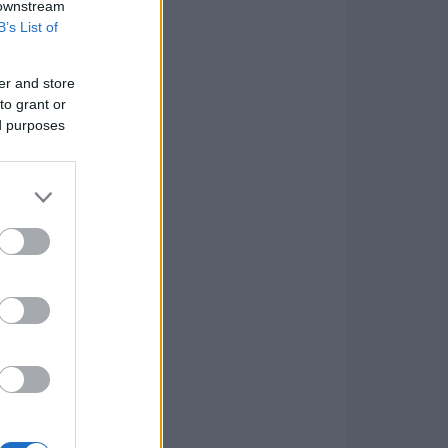
 downstream
B’s List of
er and store
to grant or
ed purposes