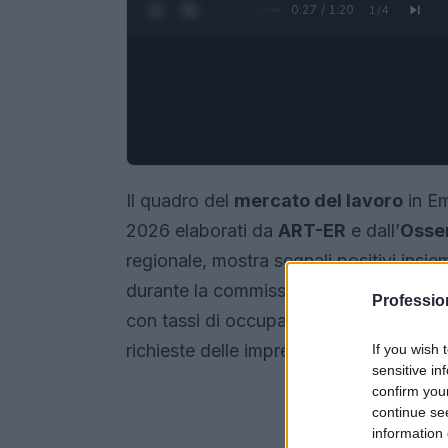
0:28 / 1:20
1
/
4
Il quadro del
mercato del lavoro
in Em
2026 elaborati da
ART-ER
e dall’
Osser
regionale, mostra segnali positivi insiem
durante la commissione Scuola e illust
Professio
con tassi di occupazione tra i più alti i
richieste delle imprese.
If you wish 
sensitive in
confirm you
continue se
information 