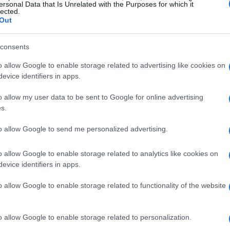
ersonal Data that Is Unrelated with the Purposes for which it
lected.
 e qualità del lavoro
Out
-64 anni è stimato al 77,0% nel 2026, in
consents
uperiore al livello pre-pandemico del 2019
o allow Google to enable storage related to advertising like cookies on
 un maggiore ricorso al
lavoro a tempo pieno
e
evice identifiers in apps.
determinato
, segnali che indicano stabilità.
o allow my user data to be sent to Google for online advertising
la partecipazione femminile rimane indietro
s.
di miglioramento richiede ulteriori interventi
to allow Google to send me personalized advertising.
o allow Google to enable storage related to analytics like cookies on
nere
evice identifiers in apps.
o allow Google to enable storage related to functionality of the website
upazione maschile passa dall’83,3% del 2026
inile sale dal 68,0% al 69,6%, riducendo il
o allow Google to enable storage related to personalization.
i percentuali. È inoltre migliorata la condizione