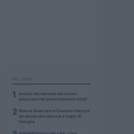
PIÙ LETTI
1
Analisi del mercato del lavoro
bresciano nel primo trimestre 2026
2
Bianca Guaccero e Giovanni Pernice:
un amore che sboccia e sogni di
famiglia
Alimenti tossici per cani: cosa