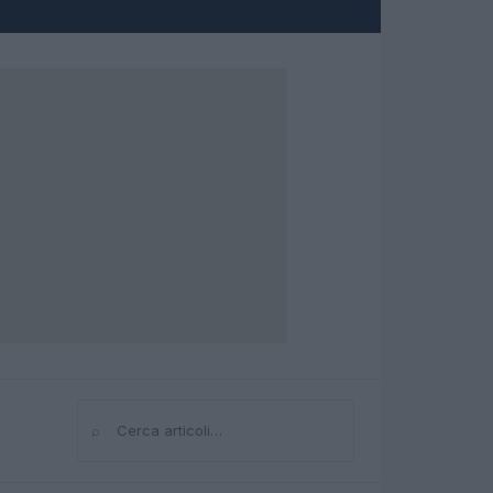
⌕
Cerca