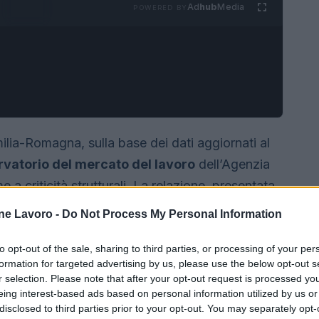
Ad
hub
Media
POWERED BY
ilia-Romagna, sulla base dei dati aggiornati al
vatorio del mercato del lavoro
dell’Agenzia
e a criticità strutturali. La relazione, presentata
rata da
Roberto Righetti
, fotografa un territorio
ne Lavoro -
Do Not Process My Personal Information
n Italia, ma che fatica a soddisfare alcune
to opt-out of the sale, sharing to third parties, or processing of your per
formation for targeted advertising by us, please use the below opt-out s
r selection. Please note that after your opt-out request is processed y
eing interest-based ads based on personal information utilized by us or
disclosed to third parties prior to your opt-out. You may separately opt-