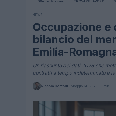
Offerte di lavoro
TROVARE LAVORO
S
NEWS
Occupazione e 
bilancio del mer
Emilia-Romagn
Un riassunto dei dati 2026 che mett
contratti a tempo indeterminato e le
Niccolò Conforti
·
Maggio 14, 2026
· 3 min