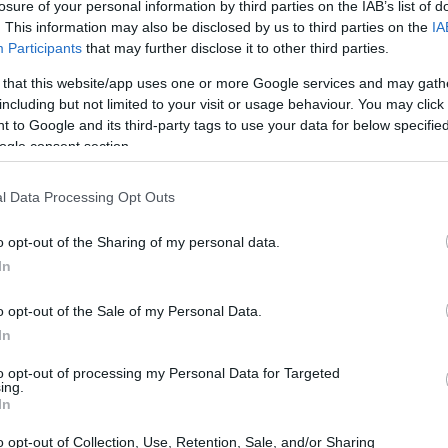
losure of your personal information by third parties on the IAB’s list of
. This information may also be disclosed by us to third parties on the
IA
Participants
that may further disclose it to other third parties.
 that this website/app uses one or more Google services and may gath
including but not limited to your visit or usage behaviour. You may click 
 to Google and its third-party tags to use your data for below specifi
ogle consent section.
l Data Processing Opt Outs
o opt-out of the Sharing of my personal data.
In
o opt-out of the Sale of my Personal Data.
u
occupazione
, disoccupazione,
ammortizzatori
In
gistra un aumento della partecipazione al lavoro
to opt-out of processing my Personal Data for Targeted
ing.
ti a tempo indeterminato
, mentre permangono
In
to tra domanda e offerta.
o opt-out of Collection, Use, Retention, Sale, and/or Sharing