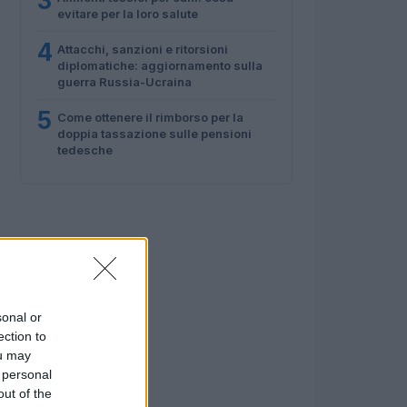
3
evitare per la loro salute
4
Attacchi, sanzioni e ritorsioni
diplomatiche: aggiornamento sulla
guerra Russia-Ucraina
5
Come ottenere il rimborso per la
doppia tassazione sulle pensioni
tedesche
sonal or
ection to
ou may
 personal
out of the