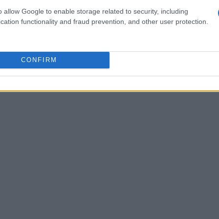
tudiano e non lavorano) diminuiscono dal 9,6%
o allow Google to enable storage related to security, including
a di occupati nelle fasce di età più mature,
cation functionality and fraud prevention, and other user protection.
e influenzano la composizione della forza
CONFIRM