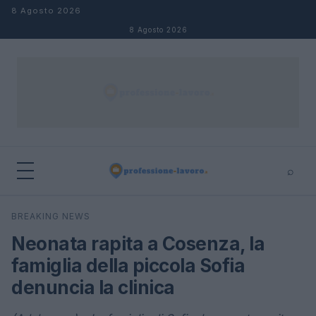
Salta al contenuto
8 Agosto 2026
8 Agosto 2026
⌕
×
⌕
BREAKING NEWS
Cerca
Neonata rapita a Cosenza, la
famiglia della piccola Sofia
denuncia la clinica