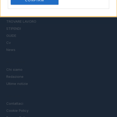
CONFIRM
SEZIONI
Offerte di lavoro
TROVARE LAVORO
STIPENDI
GUIDE
Cv
News
MAGAZINE
Chi siamo
Redazione
Ultime notizie
LEGALE
Contattaci
Cookie Policy