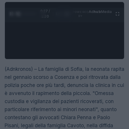
0:28 /
Ad
hub
Media
POWERED
1
/
4
1:20
BY
(Adnkronos) – La famiglia di Sofia, la neonata rapita
nel gennaio scorso a Cosenza e poi ritrovata dalla
polizia poche ore più tardi, denuncia la clinica in cui
è avvenuto il rapimento della piccola. "Omessa
custodia e vigilanza dei pazienti ricoverati, con
particolare riferimento ai minori neonati", quanto
contestano gli avvocati Chiara Penna e Paolo
Pisani, legali della famiglia Cavoto, nella diffida