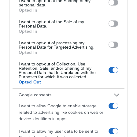
not limited to your visit or usage behaviour. You may click to
I want to opt-out of the Sharing of my
personal data.
grant or deny consent to Google and its third-party tags to
Opted In
use your data for below specified purposes in below Google
consent section.
I want to opt-out of the Sale of my
Personal Data.
Opted In
I want to opt-out of processing my
Personal Data for Targeted Advertising.
Opted In
I want to opt-out of Collection, Use,
Multe ai genitori per i colloqui saltati: la decisione di
Retention, Sale, and/or Sharing of my
Bolzano
Personal Data that Is Unrelated with the
Purposes for which it was collected.
Paolo Mariani · 4 Ago 2026
Opted Out
Google consents
PIÙ LETTI
I want to allow Google to enable storage
related to advertising like cookies on web or
1
C’è posta per te, stasera 25 gennaio: gli ospiti e le
device identifiers in apps.
anticipazioni
I want to allow my user data to be sent to
2
Controlli nel settore turistico-alberghiero: dati