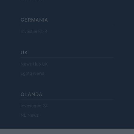
GERMANIA
Investieren24
UK
News Hub UK
Lgbtq News
OLANDA
Investeren 24
NL Newz