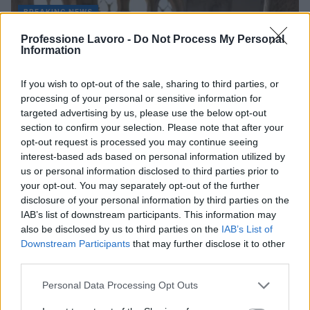
BREAKING NEWS
Professione Lavoro -
Do Not Process My Personal
Information
If you wish to opt-out of the sale, sharing to third parties, or
processing of your personal or sensitive information for
targeted advertising by us, please use the below opt-out
section to confirm your selection. Please note that after your
opt-out request is processed you may continue seeing
interest-based ads based on personal information utilized by
us or personal information disclosed to third parties prior to
your opt-out. You may separately opt-out of the further
disclosure of your personal information by third parties on the
La candidatura di Irsina per Capitale Italiana della
IAB’s list of downstream participants. This information may
Cultura 2029
also be disclosed by us to third parties on the
IAB’s List of
Susanna Riva · 5 Ago 2026
Downstream Participants
that may further disclose it to other
third parties.
BREAKING NEWS
Please note that this website/app uses one or more Google
Personal Data Processing Opt Outs
services and may gather and store information including but