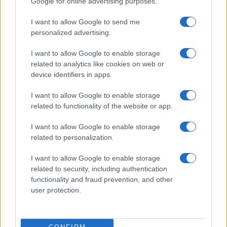
Google for online advertising purposes.
allarmanti su lavoro e sicurezza
I want to allow Google to send me
3
La candidatura di Irsina per Capitale Italiana della
personalized advertising.
Cultura 2029
4
I want to allow Google to enable storage
Anac: boom di appalti sotto soglia, 1,5 miliardi nel
related to analytics like cookies on web or
2026
device identifiers in apps.
5
Autorità di Bacino Po ad Ecomondo, focus su acqua e
territorio
I want to allow Google to enable storage
related to functionality of the website or app.
I want to allow Google to enable storage
related to personalization.
I want to allow Google to enable storage
related to security, including authentication
functionality and fraud prevention, and other
user protection.
Il portale del lavoro e della carriera. Offerte di lavoro,
stipendi, guide pratiche per trovare un'occupazione,
scrivere un CV e affrontare il colloquio.