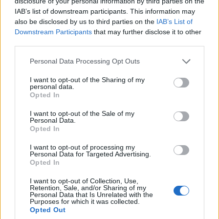
disclosure of your personal information by third parties on the
IAB’s list of downstream participants. This information may
also be disclosed by us to third parties on the
IAB’s List of
Downstream Participants
that may further disclose it to other
third parties.
Please note that this website/app uses one or more Google
Personal Data Processing Opt Outs
services and may gather and store information including but
not limited to your visit or usage behaviour. You may click to
I want to opt-out of the Sharing of my
personal data.
Bandi aperti per professionisti sanitari: ecco le
grant or deny consent to Google and its third-party tags to
Opted In
posizioni disponibili
use your data for below specified purposes in below Google
Edoardo Marchesi · 5 Ago 2026
consent section.
I want to opt-out of the Sale of my
Personal Data.
Opted In
OFFERTE DI LAVORO
I want to opt-out of processing my
Personal Data for Targeted Advertising.
Opted In
I want to opt-out of Collection, Use,
Retention, Sale, and/or Sharing of my
Personal Data that Is Unrelated with the
Purposes for which it was collected.
Opted Out