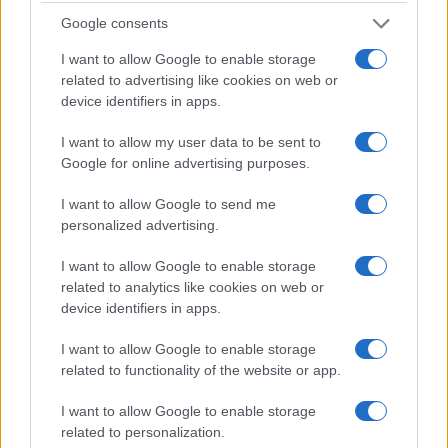
Google consents
I want to allow Google to enable storage
related to advertising like cookies on web or
Lavoro in Puglia e Lombardia: scopri le ultime offerte
device identifiers in apps.
e i settori in crescita
I want to allow my user data to be sent to
Edoardo Marchesi · 4 Ago 2026
Google for online advertising purposes.
I want to allow Google to send me
PIÙ LETTI
personalized advertising.
I want to allow Google to enable storage
1
Business Analysis CRM rif 20042
related to analytics like cookies on web or
device identifiers in apps.
2
Lavoro nel mondo dell’arte e della cultura: le ultime
posizioni aperte
I want to allow Google to enable storage
related to functionality of the website or app.
3
Lavoro in Puglia e Lombardia: scopri le ultime offerte e i
settori in crescita
I want to allow Google to enable storage
4
Come leggere gli annunci di lavoro e scovare falsi
related to personalization.