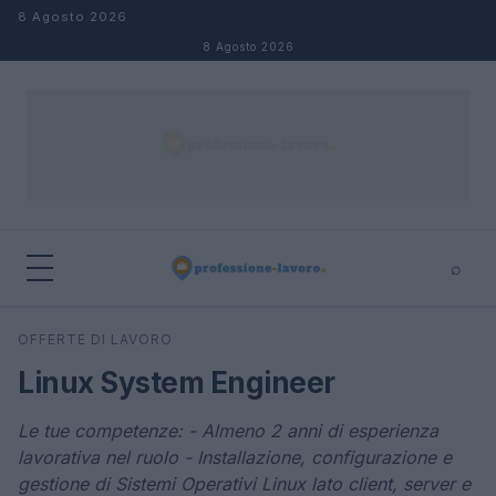
Salta al contenuto
8 Agosto 2026
8 Agosto 2026
⌕
×
⌕
OFFERTE DI LAVORO
Cerca
Linux System Engineer
Le tue competenze: - Almeno 2 anni di esperienza
lavorativa nel ruolo - Installazione, configurazione e
gestione di Sistemi Operativi Linux lato client, server e