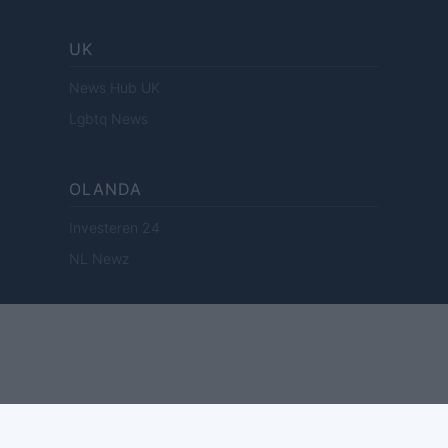
UK
News Hub UK
Lgbtq News
OLANDA
Investeren 24
NL Newz