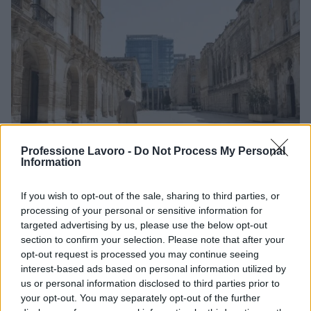
Professione Lavoro -
Do Not Process My Personal
Information
Scopri le 301 offerte di lavoro disponibili a Lecce e
provincia nel 2026
If you wish to opt-out of the sale, sharing to third parties, or
processing of your personal or sensitive information for
Sofia Ricci · 6 Ago 2026
targeted advertising by us, please use the below opt-out
section to confirm your selection. Please note that after your
OFFERTE DI LAVORO
opt-out request is processed you may continue seeing
interest-based ads based on personal information utilized by
us or personal information disclosed to third parties prior to
your opt-out. You may separately opt-out of the further