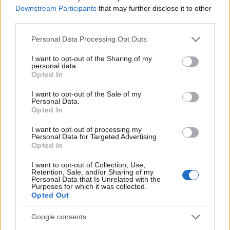
Downstream Participants
that may further disclose it to other
Prima dell’invio, verificare: 1)
Quattro paragrafi
third parties.
distinti con obiettivi chiari; 2)
Metriche
e risultati
Please note that this website/app uses one or more Google
Personal Data Processing Opt Outs
misurabili; 3) Allineamento ai requisiti dell’offerta; 4)
services and may gather and store information including but
Adattamento linguistico per inglese/tedesco se
not limited to your visit or usage behaviour. You may click to
I want to opt-out of the Sharing of my
personal data.
grant or deny consent to Google and its third-party tags to
necessario; 5) Contatti e disponibilità espliciti; 6)
Opted In
use your data for below specified purposes in below Google
Oggetto email con ruolo e riferimento; 7) File
consent section.
I want to opt-out of the Sale of my
nominati in modo professionale. Scegliere un
tema
Personal Data.
Opted In
sobrio, dimensioni contenute e una firma
I want to opt-out of processing my
essenziale. Metti a fuoco un messaggio forte,
Personal Data for Targeted Advertising.
seleziona due o tre prove concrete e invia la
Opted In
candidatura oggi stesso. Usa questo schema per
I want to opt-out of Collection, Use,
Retention, Sale, and/or Sharing of my
ogni annuncio mirato e richiedi un riscontro: la
CTA
Personal Data that Is Unrelated with the
Purposes for which it was collected.
finale può essere una richiesta di colloquio o una
Opted Out
proposta di breve call di conoscenza.
Google consents