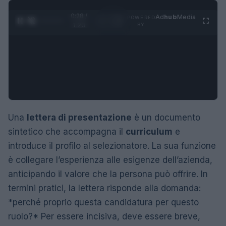
0:29 /
Ad
hub
Media
POWERED
1
/
4
1:23
BY
Una
lettera di presentazione
è un documento
sintetico che accompagna il
curriculum
e
introduce il profilo al selezionatore. La sua funzione
è collegare l’esperienza alle esigenze dell’azienda,
anticipando il valore che la persona può offrire. In
termini pratici, la lettera risponde alla domanda:
*perché proprio questa candidatura per questo
ruolo?* Per essere incisiva, deve essere breve,