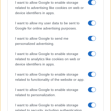
I want to allow Google to enable storage
AUTORE
related to advertising like cookies on web or
Susanna Riva
device identifiers in apps.
Susanna Riva osserva Bologna dalla finestra
I want to allow my user data to be sent to
dell’Archivio di Stato dove una volta ha
Google for online advertising purposes.
passato una settimana a consultare faldoni
sulle cooperative cittadine: quel documento
I want to allow Google to send me
segnò la scelta editoriale di approfondire
personalized advertising.
responsabilità istituzionali. Tiene linea critica
nella redazione, amante del caffè lungo e del
I want to allow Google to enable storage
taccuino sempre pieno.
related to analytics like cookies on web or
device identifiers in apps.
I want to allow Google to enable storage
related to functionality of the website or app.
I want to allow Google to enable storage
related to personalization.
I want to allow Google to enable storage
related to security, including authentication