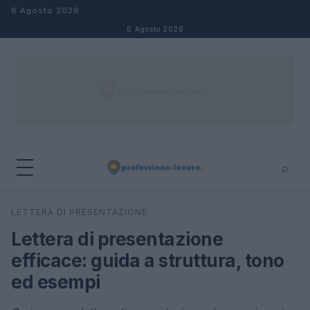
Salta al contenuto
6 Agosto 2026
6 Agosto 2026
⌕
×
⌕
LETTERA DI PRESENTAZIONE
Cerca
Lettera di presentazione
efficace: guida a struttura, tono
ed esempi