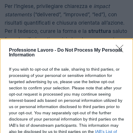
Per l’inglese, privilegiare chiarezza e
impact
statements
(“delivered”, “improved”, “led”), con
risultati quantificati e chiusura orientata all’azione.
Per il tedesco, curare la forma e la
struttura
saluto
formale, riferimenti precisi al ruolo, coerenza tra
sostantivi composti e termini tecnici, uso misurato
Professione Lavoro -
Do Not Process My Personal
Information
di aggettivi. In entrambi i casi, evitare idiomi locali
difficili da interpretare e mantenere
tono
If you wish to opt-out of the sale, sharing to third parties, or
professionale
e cortese. Se si allega il CV in
processing of your personal or sensitive information for
un’altra lingua, allineare terminologia e job title. Utili
targeted advertising by us, please use the below opt-out
section to confirm your selection. Please note that after your
frasi di chiusura: Inglese:
I look forward to the
opt-out request is processed you may continue seeing
opportunity to discuss how I can contribute
.
interest-based ads based on personal information utilized by
Tedesco:
Ich freue mich auf die Möglichkeit,
us or personal information disclosed to third parties prior to
your opt-out. You may separately opt-out of the further
meinen Beitrag zu erläutern
.
disclosure of your personal information by third parties on the
IAB’s list of downstream participants. This information may
Checklist operativa e call to action
also be disclosed by us to third parties on the
IAB’s List of