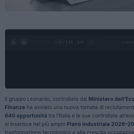
0:29 / 1:21
1
/
4
POWER
Il gruppo Leonardo, controllato dal
Ministero dell’Ec
Finanze
ha avviato una nuova tornata di reclutament
640 opportunità
tra l’Italia e le sue controllate all’es
si inserisce nel più ampio
Piano industriale 2026–2
trasformazione tecnologica e alla crescita occupazio