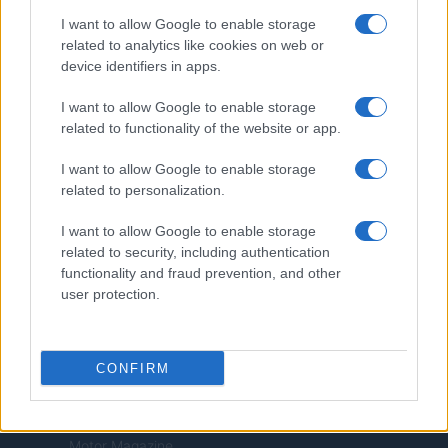
Note legali
I want to allow Google to enable storage
Trattamento dati
related to analytics like cookies on web or
device identifiers in apps.
Copyright © 2026 · Edito da AdHub Media — Italia
Tutti i diritti riservati
I want to allow Google to enable storage
I contenuti sono curati dalla redazione con il supporto di strumenti digitali e
related to functionality of the website or app.
realizzati in collaborazione con autori indipendenti.
I want to allow Google to enable storage
related to personalization.
I want to allow Google to enable storage
ITALIA
related to security, including authentication
functionality and fraud prevention, and other
Casa Magazine
user protection.
Cineverse Magazine
Donne Magazine
CONFIRM
Food Blog
Milano Notizie
Motor Magazine