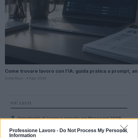
Come trovare lavoro con l’IA: guida pratica a prompt, an
Sofia Ricci · 4 Ago 2026
PIÙ LETTI
1
Opportunità di lavoro e crescita per Mango nel 2026
Professione Lavoro -
Do Not Process My Personal
2
Lavoro a Roma: posizioni per addetti alle visite
Information