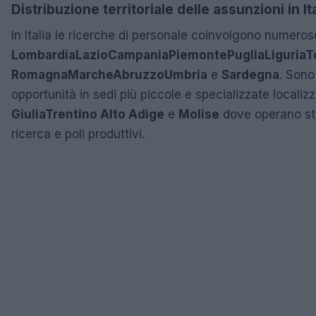
Distribuzione territoriale delle assunzioni in Ita
In Italia le ricerche di personale coinvolgono numeros
Lombardia
Lazio
Campania
Piemonte
Puglia
Liguria
T
Romagna
Marche
Abruzzo
Umbria
e
Sardegna
. Sono
opportunità in sedi più piccole e specializzate localiz
Giulia
Trentino Alto Adige
e
Molise
dove operano stab
ricerca e poli produttivi.