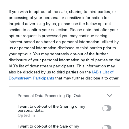
didattiche presso ALES
3
DID: guida completa alla dichiarazione di disponibilità
If you wish to opt-out of the sale, sharing to third parties, or
al lavoro
processing of your personal or sensitive information for
targeted advertising by us, please use the below opt-out
4
Opportunità e sfide per i neolaureati: i dati del 2026 su
section to confirm your selection. Please note that after your
assunzioni e competenze richieste
opt-out request is processed you may continue seeing
interest-based ads based on personal information utilized by
5
Euro 2032 a Bari: il Comune conferma la candidatura e
us or personal information disclosed to third parties prior to
chiede risorse per lo stadio
your opt-out. You may separately opt-out of the further
disclosure of your personal information by third parties on the
IAB’s list of downstream participants. This information may
also be disclosed by us to third parties on the
IAB’s List of
Downstream Participants
that may further disclose it to other
third parties.
Please note that this website/app uses one or more Google
Personal Data Processing Opt Outs
services and may gather and store information including but
Il portale del lavoro e della carriera. Offerte di lavoro,
not limited to your visit or usage behaviour. You may click to
I want to opt-out of the Sharing of my
personal data.
stipendi, guide pratiche per trovare un'occupazione,
grant or deny consent to Google and its third-party tags to
Opted In
scrivere un CV e affrontare il colloquio.
use your data for below specified purposes in below Google
consent section.
I want to opt-out of the Sale of my