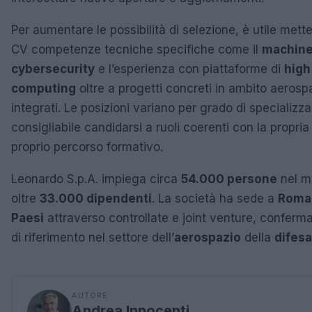
Per aumentare le possibilità di selezione, è utile mett
CV competenze tecniche specifiche come il
machine
cybersecurity
e l’esperienza con piattaforme di
high
computing
oltre a progetti concreti in ambito aerosp
integrati. Le posizioni variano per grado di specializza
consigliabile candidarsi a ruoli coerenti con la propria
proprio percorso formativo.
Leonardo S.p.A. impiega circa
54.000 persone
nel mo
oltre
33.000 dipendenti
. La società ha sede a
Roma
Paesi
attraverso controllate e joint venture, confer
di riferimento nel settore dell’
aerospazio
della
difesa
AUTORE
Andrea Innocenti