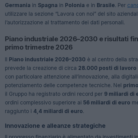
Germania
in
Spagna
in
Polonia
e in
Brasile
. Per
cand
utilizzare la sezione “Lavora con noi” del sito azienda
l’autorizzazione al trattamento dei dati personali.
Piano industriale 2026–2030 e risultati fin
primo trimestre 2026
Il
Piano industriale 2026–2030
è al centro della str
prevede la creazione di circa
28.000 posti di lavoro
con particolare attenzione all’innovazione, alla digital
potenziamento delle competenze tecniche. Nel
primo
il Gruppo ha registrato ordini record per
9 miliardi di
ordini complessivo superiore ai
56 miliardi di euro
men
raggiunto i
4,4 miliardi di euro
.
Innovazione e alleanze strategiche
Il progresso finanziario è alimentato da investimenti 