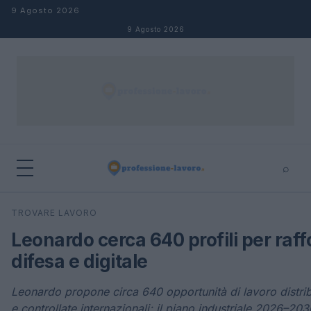
Salta al contenuto
9 Agosto 2026
9 Agosto 2026
⌕
×
⌕
TROVARE LAVORO
Cerca
Leonardo cerca 640 profili per raff
difesa e digitale
Leonardo propone circa 640 opportunità di lavoro distri
e controllate internazionali; il piano industriale 2026–20