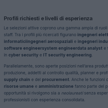
Profili richiesti e livelli di esperienza
Le selezioni attive coprono una gamma ampia di ruoli te
staff. Tra i profili più ricercati figurano
ingegneri elett
informatici
ingegneri aerospaziali
e
ingegneri indus
software engineer
system engineer
data analyst
e 
in
cyber security
e
IT security engineering
.
Parallelamente, sono aperte posizioni nell’area produtt
produzione, addetti al controllo qualità, planner e prof
supply chain
e del
procurement
. Anche le funzioni
risorse umane
e
amministrazione
fanno parte del p
opportunità si rivolgono sia a
neolaureati
senza esperi
professionisti con esperienza consolidata.