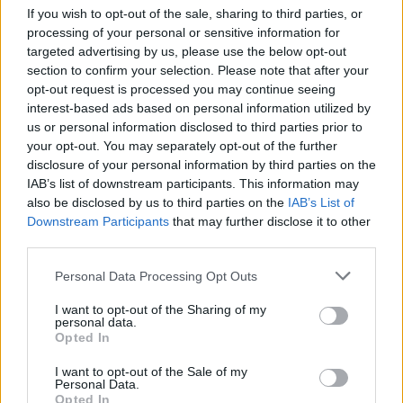
If you wish to opt-out of the sale, sharing to third parties, or
processing of your personal or sensitive information for
targeted advertising by us, please use the below opt-out
section to confirm your selection. Please note that after your
opt-out request is processed you may continue seeing
interest-based ads based on personal information utilized by
us or personal information disclosed to third parties prior to
your opt-out. You may separately opt-out of the further
Quadrelle, opposizione critica gestione comunale
disclosure of your personal information by third parties on the
dopo 75 giorni
IAB’s list of downstream participants. This information may
Paolo Mariani · 9 Ago 2026
also be disclosed by us to third parties on the
IAB’s List of
Downstream Participants
that may further disclose it to other
BREAKING NEWS
third parties.
Please note that this website/app uses one or more Google
Personal Data Processing Opt Outs
services and may gather and store information including but
not limited to your visit or usage behaviour. You may click to
I want to opt-out of the Sharing of my
personal data.
grant or deny consent to Google and its third-party tags to
Opted In
use your data for below specified purposes in below Google
consent section.
I want to opt-out of the Sale of my
Personal Data.
Opted In