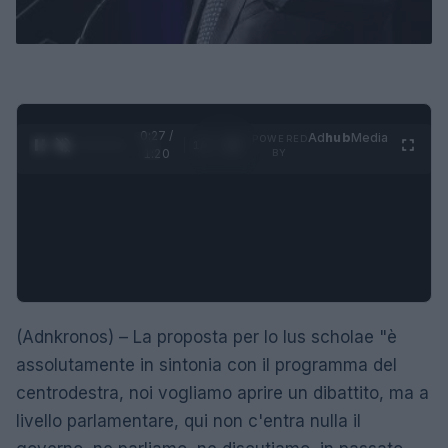
0:28 /
Ad
hub
Media
POWERED
1
/
4
1:20
BY
(Adnkronos) – La proposta per lo Ius scholae "è
assolutamente in sintonia con il programma del
centrodestra, noi vogliamo aprire un dibattito, ma a
livello parlamentare, qui non c'entra nulla il