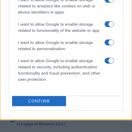
Codice della strada 2026: tutte le modifiche in
related to analytics like cookies on web or
discussione
device identifiers in apps.
Sofia Ricci · 8 Ago 2026
I want to allow Google to enable storage
related to functionality of the website or app.
PIÙ LETTI
I want to allow Google to enable storage
related to personalization.
1
C’è posta per te, stasera 25 gennaio: gli ospiti e le
anticipazioni
I want to allow Google to enable storage
related to security, including authentication
2
La candidatura di Irsina per Capitale Italiana della
functionality and fraud prevention, and other
Cultura 2029
user protection.
3
Multe ai genitori per i colloqui saltati: la decisione di
Bolzano
4
CONFIRM
Barbie 2 a rischio: i motivi del blocco tra Warner Bros e
il cast
5
Proroga detassazione e nuove tutele: cosa cambia con
la Legge di Bilancio 2027