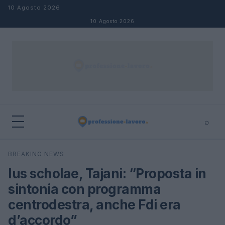
Salta al contenuto
10 Agosto 2026
10 Agosto 2026
⌕
×
⌕
BREAKING NEWS
Cerca
Ius scholae, Tajani: “Proposta in
sintonia con programma
centrodestra, anche Fdi era
d’accordo”