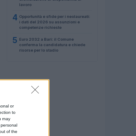
lavoro
4
Opportunità e sfide per i neolaureati:
i dati del 2026 su assunzioni e
competenze richieste
5
Euro 2032 a Bari: il Comune
conferma la candidatura e chiede
risorse per lo stadio
sonal or
ection to
ou may
 personal
out of the