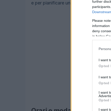
further disc
e per pianificare un appuntamento.
participants
Downstream 
Please note
information 
deny consent
in below Go
Persona
I want t
Opted 
I want t
Opted 
I want 
Advertis
Opted 
Orari e modalità di acces
I want t