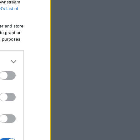
 downstream
B’s List of
er and store
to grant or
ed purposes