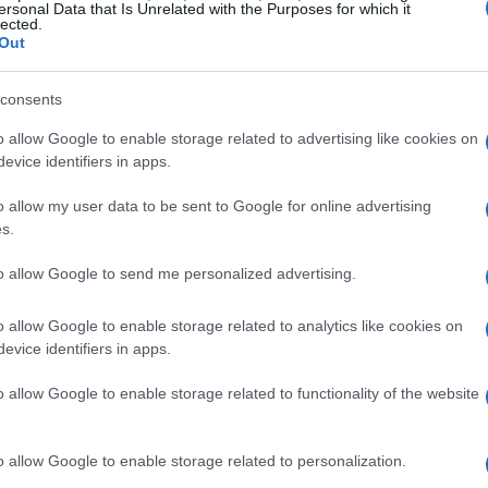
ersonal Data that Is Unrelated with the Purposes for which it
lected.
Out
su
appuntamento
, garantendo un servizio
rtura sono strutturati per offrire assistenza ai
consents
 lunedì al giovedì, dalle
9.00 alle 12.00
e dalle
o allow Google to enable storage related to advertising like cookies on
ertura è limitata dalle
9.00 alle 12.00
.
evice identifiers in apps.
o allow my user data to be sent to Google for online advertising
s.
ile contattare il centro ai seguenti numeri
to allow Google to send me personalized advertising.
32
,
0342 531665
,
0342 531308
,
0342
ternativa, è disponibile anche un numero di
o allow Google to enable storage related to analytics like cookies on
evice identifiers in apps.
inviare una
email
a
Sondrio@cpi.provincia.so.it
 vari.
o allow Google to enable storage related to functionality of the website
rsonale
o allow Google to enable storage related to personalization.