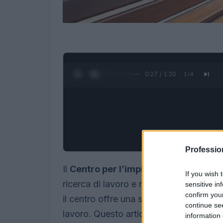
0:28 / 1:20
1
/
4
Professio
Il
Centro per l’impiego di Sondrio
riv
If you wish 
ricerca di lavoro e nella formazione pro
sensitive in
confirm you
il centro offre una serie di servizi volti
continue se
lavoro. Questo articolo fornisce tutte l
information 