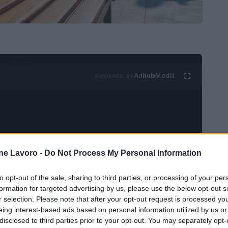
Ad
hub
Media
POWERED BY
ne Lavoro -
Do Not Process My Personal Information
este un ruolo fondamentale nel supporto alla
to opt-out of the sale, sharing to third parties, or processing of your per
fessionale dei cittadini. Situato in
Via Trieste, 8
,
formation for targeted advertising by us, please use the below opt-out s
r selection. Please note that after your opt-out request is processed y
 a facilitare l’incontro tra domanda e offerta di
eing interest-based ads based on personal information utilized by us or
e informazioni necessarie per contattare il centro
disclosed to third parties prior to your opt-out. You may separately opt-