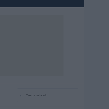
⌕
Cerca