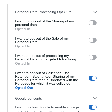
third parties.
Susanna Riva osserva Bologna dalla finestra
dell’Archivio di Stato dove una volta ha
Please note that this website/app uses one or more Google
Personal Data Processing Opt Outs
passato una settimana a consultare faldoni
services and may gather and store information including but
sulle cooperative cittadine: quel documento
not limited to your visit or usage behaviour. You may click to
I want to opt-out of the Sharing of my
segnò la scelta editoriale di approfondire
personal data.
grant or deny consent to Google and its third-party tags to
Opted In
responsabilità istituzionali. Tiene linea critica
use your data for below specified purposes in below Google
nella redazione, amante del caffè lungo e del
consent section.
I want to opt-out of the Sale of my
taccuino sempre pieno.
Personal Data.
Opted In
I want to opt-out of processing my
Personal Data for Targeted Advertising.
Opted In
I want to opt-out of Collection, Use,
Retention, Sale, and/or Sharing of my
Personal Data that Is Unrelated with the
Purposes for which it was collected.
Opted Out
Google consents
I want to allow Google to enable storage