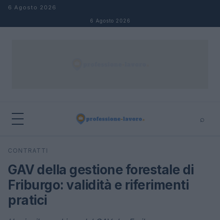
Salta al contenuto
6 Agosto 2026
6 Agosto 2026
⌕
×
⌕
CONTRATTI
Cerca
GAV della gestione forestale di
Friburgo: validità e riferimenti
pratici