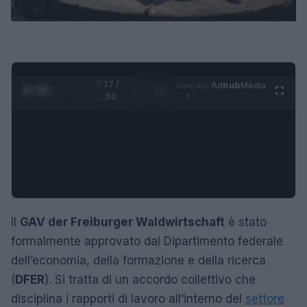
0:28 /
Ad
hub
Media
POWERED
1
/
4
1:50
BY
Il
GAV der Freiburger Waldwirtschaft
è stato
formalmente approvato dal Dipartimento federale
dell’economia, della formazione e della ricerca
(
DFER
). Si tratta di un accordo collettivo che
disciplina i rapporti di lavoro all’interno del
settore