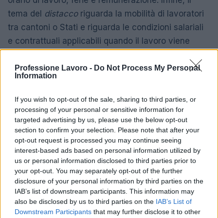
orario di lavoro, ferie e remunerazione. Infine, il
tema del
distacco
riguarda la mobilità di lavoratori
tra cantoni o Stati e riguarda le condizioni salariali
e contrattuali applicabili quando il lavoro viene
svolto temporaneamente fuori dalla sede abituale.
Professione Lavoro -
Do Not Process My Personal
Information
La conoscenza di questi tre ambiti è essenziale per
interpretare correttamente le clausole del
GAV der
If you wish to opt-out of the sale, sharing to third parties, or
Freiburger Waldwirtschaft
datori di lavoro,
processing of your personal or sensitive information for
rappresentanti sindacali e lavoratori devono
targeted advertising by us, please use the below opt-out
section to confirm your selection. Please note that after your
valutare come le norme collettive interagiscono
opt-out request is processed you may continue seeing
con il diritto nazionale e le disposizioni sul distacco
interest-based ads based on personal information utilized by
per garantire conformità e tutela dei diritti.
us or personal information disclosed to third parties prior to
your opt-out. You may separately opt-out of the further
disclosure of your personal information by third parties on the
IAB’s list of downstream participants. This information may
AUTORE
also be disclosed by us to third parties on the
IAB’s List of
Susanna Riva
Downstream Participants
that may further disclose it to other