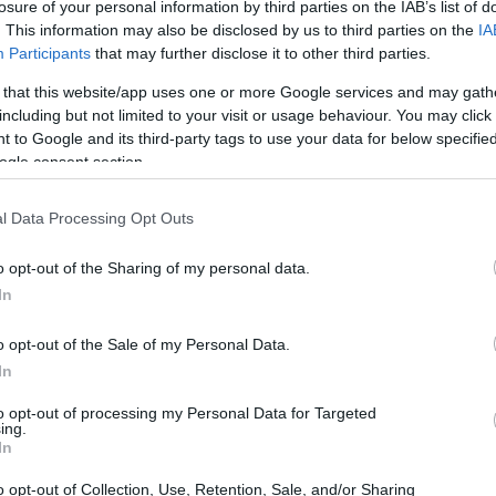
losure of your personal information by third parties on the IAB’s list of
ll’evento ‘110%: il nostro percorso di
. This information may also be disclosed by us to third parties on the
IA
ll'azienda di surgelati per celebrare il traguardo
Participants
that may further disclose it to other third parties.
% dei prodotti di pesce e frutti di mare
 that this website/app uses one or more Google services and may gath
 quanto riguarda il pescato ed Asc per quanto
including but not limited to your visit or usage behaviour. You may click 
 to Google and its third-party tags to use your data for below specifi
. La sostenibilità rientra nella corporate
ogle consent section.
enda leader, riconosciuta tale dai consumatori e
stribuzione – ricorda Roca – Interpretiamo la
l Data Processing Opt Outs
 di responsabilità. Sostenibilità significa dare il
o opt-out of the Sharing of my personal data.
posto migliore in cui vivere. Significa garantire
In
mentari negli anni che verranno. Significa lavorare
rdia degli oceani e dei mari". "Oggi parliamo di
o opt-out of the Sale of my Personal Data.
In
 estende a tutto il portafoglio – puntualizza –
 sul nostro altro caposaldo che è quello
to opt-out of processing my Personal Data for Targeted
ing.
estende anche all'aspetto nutrizionale
In
mentari equilibrate e a garantire che anche le
o opt-out of Collection, Use, Retention, Sale, and/or Sharing