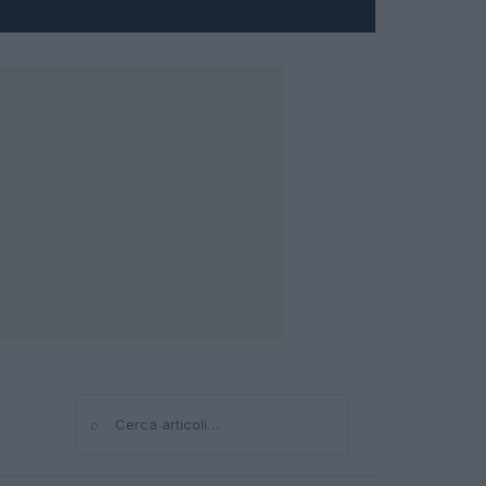
⌕
Cerca