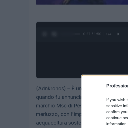
0:28 / 1:50
1
/
4
Professio
(Adnkronos) – È un percorso di “respons
quando fu annunciato “l'inizio di una p
If you wish 
marchio Msc di Pesca Sostenibile sulle r
sensitive in
confirm you
merluzzo, con l'impegno e la promessa d
continue se
acquacoltura sostenibile entro il 2025
information 