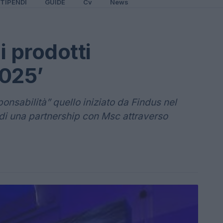
TIPENDI
GUIDE
Cv
News
i prodotti
2025’
onsabilità” quello iniziato da Findus nel
 di una partnership con Msc attraverso