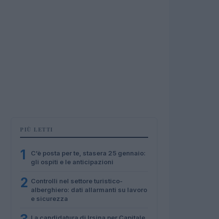
PIÙ LETTI
1
C’è posta per te, stasera 25 gennaio:
gli ospiti e le anticipazioni
2
Controlli nel settore turistico-
alberghiero: dati allarmanti su lavoro
e sicurezza
La candidatura di Irsina per Capitale