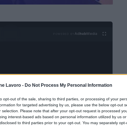
Ad
hub
Media
POWERED BY
ne Lavoro -
Do Not Process My Personal Information
abilità” quello iniziato da Findus nel 2017
artnership con Msc attraverso l'inserimento del
to opt-out of the sale, sharing to third parties, or processing of your per
eferenze principali, quali bastoncini e fiori di
formation for targeted advertising by us, please use the below opt-out s
r selection. Please note that after your opt-out request is processed y
i arrivare al 100% di pesca sostenibile e di
eing interest-based ads based on personal information utilized by us or
” ricorda oggi a Milano Renato Roca, country
disclosed to third parties prior to your opt-out. You may separately opt-