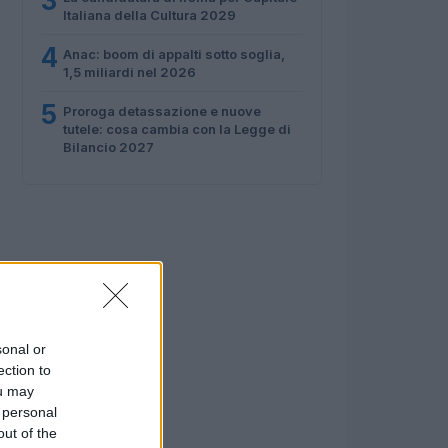
3
Italiana della Cultura 2029
4
Anac: boom di appalti sotto soglia,
1,5 miliardi nel 2026
5
Proroga detassazione e nuove
tutele: cosa cambia con la Legge di
Bilancio 2027
sonal or
ection to
ou may
 personal
out of the