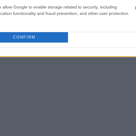
uri e consapevoli di quanto si possa pensare”,
o allow Google to enable storage related to security, including
 Consumerismo. Per 7 italiani su 10 la
cation functionality and fraud prevention, and other user protection.
ortante. Il consumatore “anche nel settore ittico
ia consapevolezza di quanto sia importante
CONFIRM
si che il prodotto che si sta acquistando è
enibilitawebinfo@adnkronos.com
(Web Info)