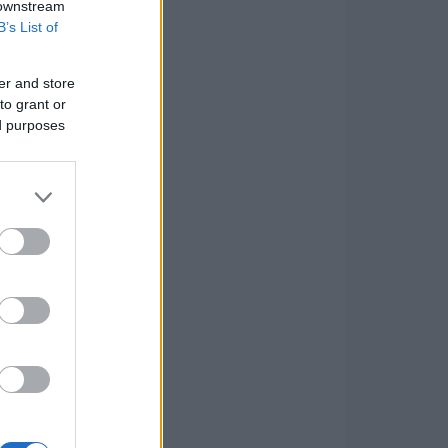
 downstream
B’s List of
er and store
to grant or
ed purposes