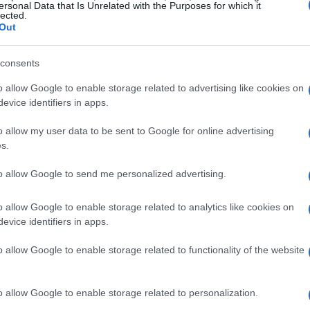
ersonal Data that Is Unrelated with the Purposes for which it
iano tali da migliorare la resa rispetto
lected.
Out
l'uso di risorse”, dice Roca. Assieme ai suoi
ove iniziative in tema sostenibilità. Un esempio è
consents
uale l’azienda lavora “dal 2020 nell'ambito del
o allow Google to enable storage related to advertising like cookies on
al Andreoletti, responsabile progetti ambientali
evice identifiers in apps.
oluzioni concrete ad impatto misurabile per
o allow my user data to be sent to Google for online advertising
amento da plastica e microplastiche”. Sempre
s.
nderà vita anche un nuovo progetto che ha
to allow Google to send me personalized advertising.
li sversamenti accidentali di oli e idrocarburi in
ostenibile in difesa delle nostre acque così
o allow Google to enable storage related to analytics like cookies on
and Findus”, commenta Andreoletti. Nel corso
evice identifiers in apps.
ati di una ricerca inedita, condotta in
o allow Google to enable storage related to functionality of the website
fit, sull'evoluzione nel tempo dell'interesse e
liani verso i prodotti alimentari certificati e
o allow Google to enable storage related to personalization.
elte d'acquisto. Dall'indagine è emerso che “i