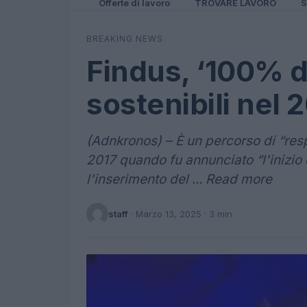
Offerte di lavoro
TROVARE LAVORO
S
BREAKING NEWS
Findus, ‘100% d
sostenibili nel 
(Adnkronos) – È un percorso di “resp
2017 quando fu annunciato “l'inizio
l'inserimento del ... Read more
staff
·
Marzo 13, 2025
· 3 min