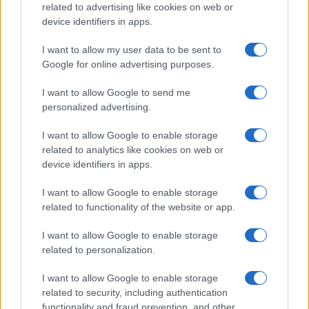
related to advertising like cookies on web or
device identifiers in apps.
Euro 2032 a Bari: il Comune conferma la candidatura e
chiede risorse per lo stadio
I want to allow my user data to be sent to
Luca Ferrari · 4 Ago 2026
Google for online advertising purposes.
TROVARE LAVORO
I want to allow Google to send me
personalized advertising.
I want to allow Google to enable storage
related to analytics like cookies on web or
device identifiers in apps.
I want to allow Google to enable storage
related to functionality of the website or app.
I want to allow Google to enable storage
related to personalization.
I want to allow Google to enable storage
Guida pratica all’uso dell’IA per cercare e ottenere
related to security, including authentication
lavoro
functionality and fraud prevention, and other