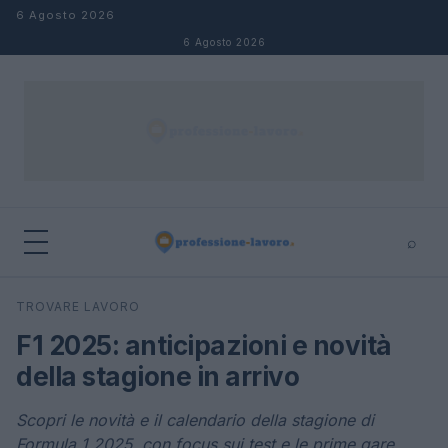
Salta al contenuto
6 Agosto 2026
6 Agosto 2026
⌕
×
⌕
TROVARE LAVORO
Cerca
F1 2025: anticipazioni e novità
della stagione in arrivo
Scopri le novità e il calendario della stagione di
Formula 1 2025, con focus sui test e le prime gare.