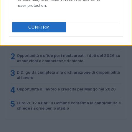
Paolo Mariani · 3 Ago 2026
user protection.
PIÙ LETTI
CONFIRM
1
Lavoro a Roma: posizioni per addetti alle visite
didattiche presso ALES
2
Opportunità e sfide per i neolaureati: i dati del 2026 su
assunzioni e competenze richieste
3
DID: guida completa alla dichiarazione di disponibilità
al lavoro
4
Opportunità di lavoro e crescita per Mango nel 2026
5
Euro 2032 a Bari: il Comune conferma la candidatura e
chiede risorse per lo stadio