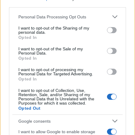
third parties.
Please note that this website/app uses one or more Google
Personal Data Processing Opt Outs
services and may gather and store information including but
not limited to your visit or usage behaviour. You may click to
I want to opt-out of the Sharing of my
personal data.
grant or deny consent to Google and its third-party tags to
Come trovare lavoro con l’IA: guida pratica a prompt,
Opted In
use your data for below specified purposes in below Google
analisi e workflow
consent section.
I want to opt-out of the Sale of my
Sofia Ricci · 4 Ago 2026
Personal Data.
Opted In
TROVARE LAVORO
I want to opt-out of processing my
Personal Data for Targeted Advertising.
Opted In
I want to opt-out of Collection, Use,
Retention, Sale, and/or Sharing of my
Personal Data that Is Unrelated with the
Purposes for which it was collected.
Opted Out
Google consents
I want to allow Google to enable storage