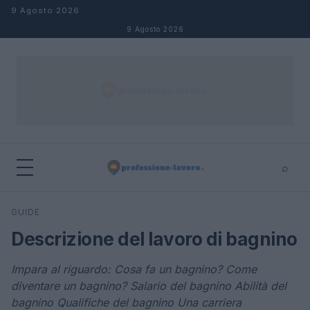
Salta al contenuto
9 Agosto 2026
9 Agosto 2026
⌕
×
⌕
GUIDE
Cerca
Descrizione del lavoro di bagnino
Impara al riguardo: Cosa fa un bagnino? Come
diventare un bagnino? Salario del bagnino Abilità del
bagnino Qualifiche del bagnino Una carriera