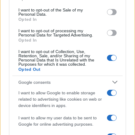
use your data for below specified purposes in below Google
calmo sotto pressione per essere un grande
consent section.
I want to opt-out of the Sale of my
bagnino. Inoltre, se non sei il più grande fan del
Personal Data.
Opted In
pubblico, odierai questo lavoro, quindi stai alla
larga se non sei molto socievole .
I want to opt-out of processing my
Personal Data for Targeted Advertising.
Opted In
Cerca lavori per bagnino su Totaljobs
I want to opt-out of Collection, Use,
Retention, Sale, and/or Sharing of my
Visualizza i lavori di bagnino attualmente disponibili
Personal Data that Is Unrelated with the
Purposes for which it was collected.
su Totaljobs o registrati per ricevere avvisi di
Opted Out
lavoro via email .
Google consents
I want to allow Google to enable storage
related to advertising like cookies on web or
AUTORE
Redazione
device identifiers in apps.
I want to allow my user data to be sent to
Google for online advertising purposes.