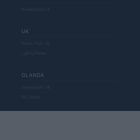
Investieren24
UK
News Hub UK
Lgbtq News
OLANDA
Investeren 24
NL Newz