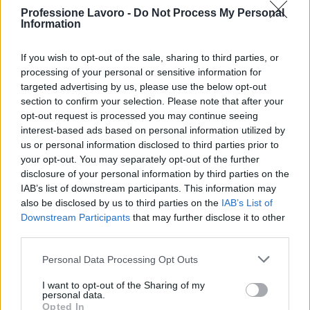
Salta / tuffati in acque profonde
Professione Lavoro -
Do Not Process My Personal
Nuota per 400 metri in un tempo consigliato di
Information
otto minuti
Corri per almeno 400 m
If you wish to opt-out of the sale, sharing to third parties, or
processing of your personal or sensitive information for
targeted advertising by us, please use the below opt-out
In alternativa, potresti prendere il programma di
section to confirm your selection. Please note that after your
salvataggio in piscina NaRS (National Rescue
opt-out request is processed you may continue seeing
Standards) assegnato dalla Swimming Teachers
interest-based ads based on personal information utilized by
us or personal information disclosed to third parties prior to
Association, la qualifica NaRS Beach Lifeguard o la
your opt-out. You may separately opt-out of the further
qualifica Surf Life Saving GB (SLSGB).
disclosure of your personal information by third parties on the
IAB’s list of downstream participants. This information may
Hai bisogno di qualifiche aggiuntive? Trova un
also be disclosed by us to third parties on the
IAB’s List of
corso sul nostro sito Corsi
Downstream Participants
that may further disclose it to other
third parties.
Le abilità necessarie per essere un
Please note that this website/app uses one or more Google
Personal Data Processing Opt Outs
bagnino
services and may gather and store information including but
not limited to your visit or usage behaviour. You may click to
I want to opt-out of the Sharing of my
personal data.
Avrete bisogno di essere energico, accessibile e
grant or deny consent to Google and its third-party tags to
Opted In