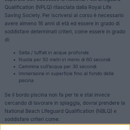
Qualification (NPLQ) rilasciata dalla Royal Life
Saving Society. Per iscriversi al corso è necessario
avere almeno 16 anni di età ed essere in grado di
soddisfare determinati criteri, come essere in grado
di:
Salta / tuffati in acque profonde
Nuota per 50 metri in meno di 60 secondi
Cammina sull’acqua per 30 secondi
Immersione in superficie fino al fondo della
piscina
Se il bordo piscina non fa per te e stai invece
cercando di lavorare in spiaggia, dovrai prendere la
National Beach Lifeguard Qualification (NBLQ) e
soddisfare criteri come: