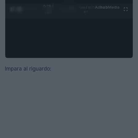
0:29 /
Ad
hub
Media
POWERED
1
/
4
1:21
BY
Impara al riguardo: