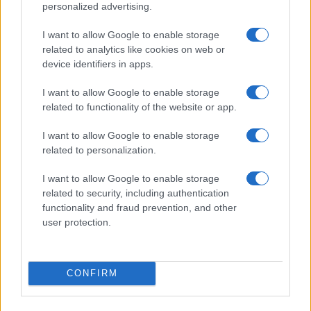
personalized advertising.
Hai bisogno di qualifiche aggiuntive? Trova un
corso sul nostro sito Corsi
I want to allow Google to enable storage
related to analytics like cookies on web or
Competenze necessarie per essere un
device identifiers in apps.
medico di base (GP)
I want to allow Google to enable storage
related to functionality of the website or app.
Il NHS è cambiato drasticamente, quindi in questi
giorni i medici di base hanno bisogno di senso degli
I want to allow Google to enable storage
affari oltre che di esperienza medica, motivo per
related to personalization.
cui la maggior parte ora lavora in proprio , lavora
I want to allow Google to enable storage
con gruppi di altri partner di medici di base nelle
related to security, including authentication
pratiche o commissiona servizi per i loro pazienti
functionality and fraud prevention, and other
user protection.
attraverso il trust di assistenza primaria locale .
In base all’ultima serie di riforme del NHS, i medici
CONFIRM
di base avranno ancora più potere e influenza,
quindi avranno bisogno di maggiori capacità di