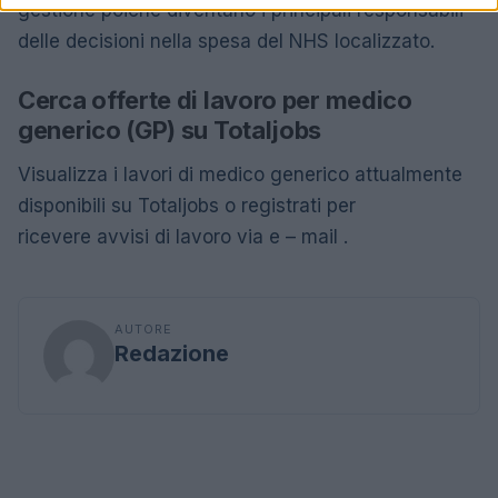
gestione poiché diventano i principali responsabili
delle decisioni nella spesa del NHS localizzato.
Cerca offerte di lavoro per medico
generico (GP) su Totaljobs
Visualizza i lavori di medico generico attualmente
disponibili su Totaljobs o registrati per
ricevere avvisi di lavoro via e – mail .
AUTORE
Redazione