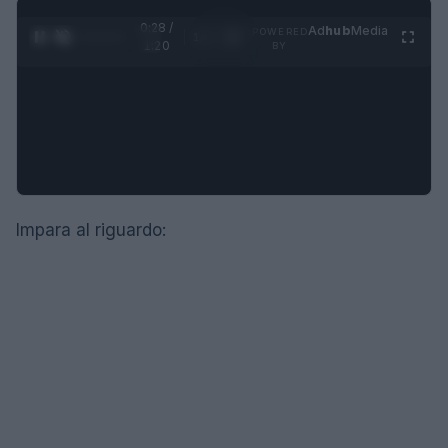
0:29 /
Ad
hub
Media
POWERED
1
/
4
1:20
BY
Impara al riguardo: