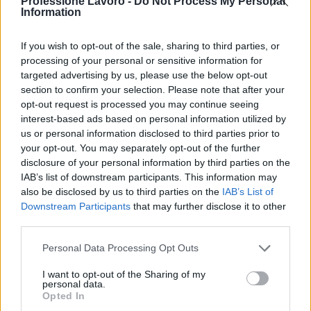
Professione Lavoro -
Do Not Process My Personal
Information
Non c’è tempo per rallentare se vuoi diventare un
GP, ​​c’è molto allenamento da fare. La competizione
If you wish to opt-out of the sale, sharing to third parties, or
processing of your personal or sensitive information for
per i posti nei corsi di medicina sia universitari che
targeted advertising by us, please use the below opt-out
post-laurea è intensa, quindi avrai bisogno di ottimi
section to confirm your selection. Please note that after your
voti di livello A prima ancora di iniziare l’istruzione
opt-out request is processed you may continue seeing
interest-based ads based on personal information utilized by
superiore.
us or personal information disclosed to third parties prior to
your opt-out. You may separately opt-out of the further
Quindi devi andare a una scuola di medicina
disclosure of your personal information by third parties on the
universitaria e completare una laurea in medicina,
IAB’s list of downstream participants. This information may
che in genere richiede dai quattro ai cinque anni,
also be disclosed by us to third parties on the
IAB’s List of
Downstream Participants
that may further disclose it to other
sebbene alcuni college ora offrano corsi di laurea
third parties.
accelerati per i candidati con lauree in scienze
Please note that this website/app uses one or more Google
pertinenti.
Personal Data Processing Opt Outs
services and may gather and store information including but
not limited to your visit or usage behaviour. You may click to
I want to opt-out of the Sharing of my
Una volta ottenuta la tua brillante laurea in
personal data.
grant or deny consent to Google and its third-party tags to
Opted In
medicina, dovrai fare almeno altri 5 anni di studi
use your data for below specified purposes in below Google