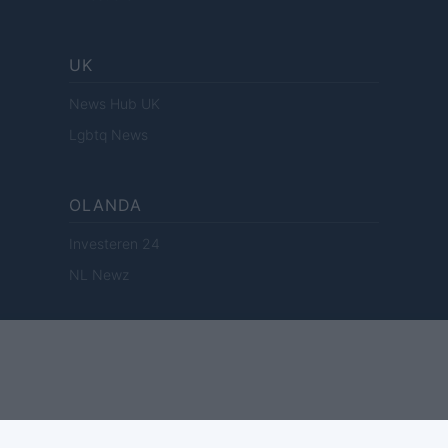
UK
News Hub UK
Lgbtq News
OLANDA
Investeren 24
NL Newz