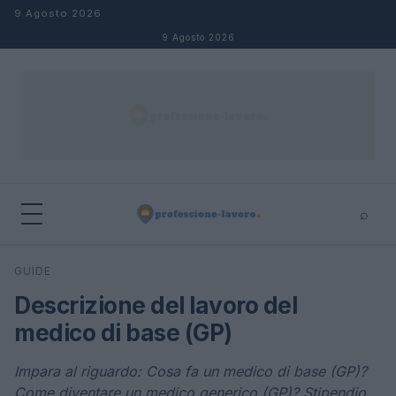
Salta al contenuto
9 Agosto 2026
9 Agosto 2026
⌕
×
⌕
GUIDE
Cerca
Descrizione del lavoro del
medico di base (GP)
Impara al riguardo: Cosa fa un medico di base (GP)?
Come diventare un medico generico (GP)? Stipendio