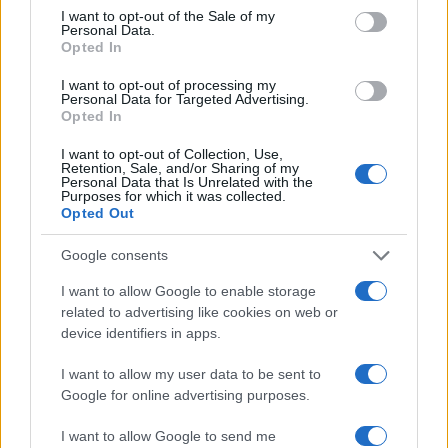
consent section.
specialistici post-laurea. Ciò include un periodo di
I want to opt-out of the Sale of my
Personal Data.
fondazione di 2 anni in cui lavorerai in vari ruoli di
Opted In
medico ospedaliero junior.
I want to opt-out of processing my
Personal Data for Targeted Advertising.
A questo punto dovrai decidere che tipo di medico
Opted In
desideri diventare nei prossimi tre anni di
I want to opt-out of Collection, Use,
Retention, Sale, and/or Sharing of my
formazione come registrar specializzato, lavorando
Personal Data that Is Unrelated with the
Purposes for which it was collected.
negli ospedali in varie aree specialistiche per 18
Opted Out
mesi. Quindi, se hai scelto il percorso GP, lavorerai
negli ultimi 18 mesi in cure primarie.
Google consents
I want to allow Google to enable storage
Dopo aver completato con successo ciascuna di
related to advertising like cookies on web or
queste fasi, dovrai comunque superare un esame
device identifiers in apps.
finale per diventare un membro del Royal College
I want to allow my user data to be sent to
of General Practitioners – solo allora sei un medico
Google for online advertising purposes.
di famiglia a tutti gli effetti. Phew!
I want to allow Google to send me