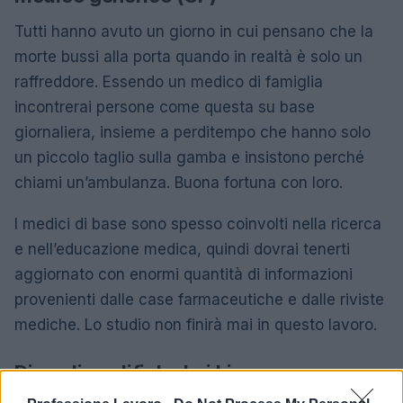
Tutti hanno avuto un giorno in cui pensano che la
morte bussi alla porta quando in realtà è solo un
raffreddore. Essendo un medico di famiglia
incontrerai persone come questa su base
giornaliera, insieme a perditempo che hanno solo
un piccolo taglio sulla gamba e insistono perché
chiami un’ambulanza. Buona fortuna con loro.
I medici di base sono spesso coinvolti nella ricerca
e nell’educazione medica, quindi dovrai tenerti
aggiornato con enormi quantità di informazioni
provenienti dalle case farmaceutiche e dalle riviste
mediche. Lo studio non finirà mai in questo lavoro.
Di quali qualifiche hai bisogno per
essere un medico generico (GP)?