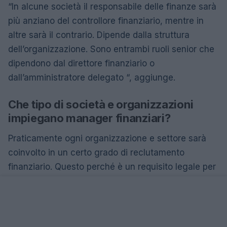
“In alcune società il responsabile delle finanze sarà
più anziano del controllore finanziario, mentre in
altre sarà il contrario. Dipende dalla struttura
dell’organizzazione. Sono entrambi ruoli senior che
dipendono dal direttore finanziario o
dall’amministratore delegato “, aggiunge.
Che tipo di società e organizzazioni
impiegano manager finanziari?
Praticamente ogni organizzazione e settore sarà
coinvolto in un certo grado di reclutamento
finanziario. Questo perché è un requisito legale per
le aziende segnalare le proprie finanze e registrare
quanti soldi entrano ed escono.
Potresti scegliere di diventare un manager