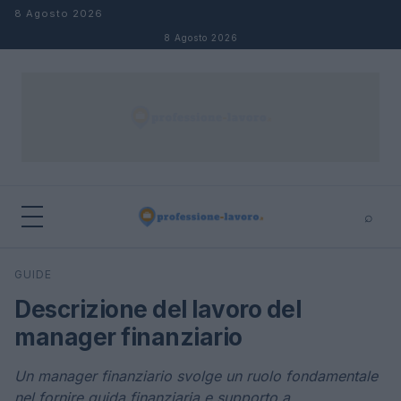
Salta al contenuto
8 Agosto 2026
8 Agosto 2026
⌕
×
⌕
GUIDE
Cerca
Descrizione del lavoro del
manager finanziario
Un manager finanziario svolge un ruolo fondamentale
nel fornire guida finanziaria e supporto a