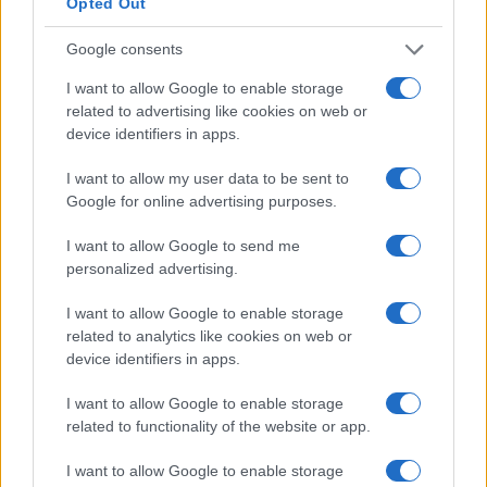
Opted Out
(Association of Chartered Certified Accountants) e
CIMA (Chartered Institute of Management
Google consents
Accountants) “, afferma Owen, direttore aziendale
I want to allow Google to enable storage
senior di Hays Accountancy & Finance.
related to advertising like cookies on web or
device identifiers in apps.
Qual è la parte migliore dell’essere un
I want to allow my user data to be sent to
manager finanziario?
Google for online advertising purposes.
Essere un manager finanziario è un lavoro vario ed
I want to allow Google to send me
entusiasmante.
personalized advertising.
“Molte persone pensano che la finanza sia noiosa,
I want to allow Google to enable storage
related to analytics like cookies on web or
ma certamente non è mai stato così nel mio caso”,
device identifiers in apps.
afferma Southern (senior financial controller di
I want to allow Google to enable storage
totaljobs). “Sono stato coinvolto in progetti
related to functionality of the website or app.
fantastici, incluso il lancio di totaljobs.com. Mi ha
permesso di viaggiare e occuparmi di aziende negli
I want to allow Google to enable storage