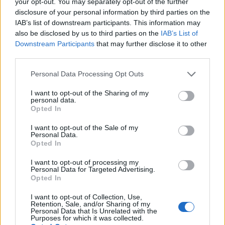
your opt-out. You may separately opt-out of the further
finanziario o anche l’amministratore delegato sono
disclosure of your personal information by third parties on the
IAB’s list of downstream participants. This information may
ruoli non fuori dalla portata di un manager
also be disclosed by us to third parties on the
IAB’s List of
finanziario ambizioso ”. Molte organizzazioni
Downstream Participants
that may further disclose it to other
forniranno formazione sulla gestione
third parties.
finanziaria. Ciò potrebbe includere formazione in
Please note that this website/app uses one or more Google
Personal Data Processing Opt Outs
analisi, IT, gestione delle persone e leadership.
services and may gather and store information including but
not limited to your visit or usage behaviour. You may click to
I want to opt-out of the Sharing of my
personal data.
“A seconda della società e del ruolo, le opportunità
grant or deny consent to Google and its third-party tags to
Opted In
use your data for below specified purposes in below Google
di formazione includerebbero l’integrazione con
consent section.
I want to opt-out of the Sale of my
altre funzioni all’interno dell’azienda per ottenere
Personal Data.
Opted In
una prospettiva più ampia in tutta l’azienda. Allo
stesso tempo, i manager finanziari dovrebbero
I want to opt-out of processing my
Personal Data for Targeted Advertising.
studiare per le loro qualifiche professionali,
Opted In
comprese quelle dell’ICAEW (Institute of Chartered
I want to opt-out of Collection, Use,
Accountants in England and Wales), ICAS (Institute
Retention, Sale, and/or Sharing of my
Personal Data that Is Unrelated with the
of Chartered Accountants of Scotland), ACCA
Purposes for which it was collected.