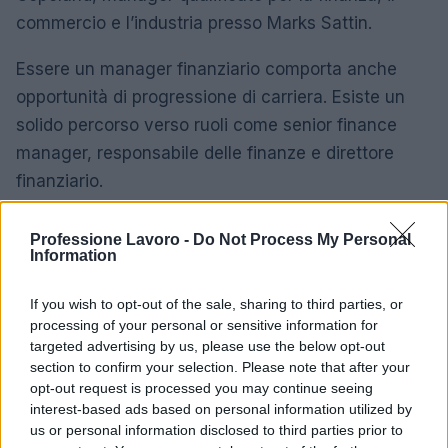
commercio e l’industria presso Marks Sattin.
Essere un manager finanziario comporta anche
opportunità di progressione di carriera. Esiste un
solido percorso verso ruoli come senior finance
manager, responsabile delle finanze e direttore
finanziario.
“In termini di potenziale di carriera e sviluppo, le
Professione Lavoro -
Do Not Process My Personal
possibilità sono pressoché infinite, poiché ogni
Information
azienda, ente di beneficenza e organizzazione
If you wish to opt-out of the sale, sharing to third parties, or
richiede trasparenza finanziaria”, afferma Adam
processing of your personal or sensitive information for
Thorpe, direttore operativo di Randstad Financial
targeted advertising by us, please use the below opt-out
Services .
section to confirm your selection. Please note that after your
opt-out request is processed you may continue seeing
interest-based ads based on personal information utilized by
“Più grande è l’azienda, più è probabile che avrà
us or personal information disclosed to third parties prior to
ruoli di vari livelli in cui progredire. Il direttore