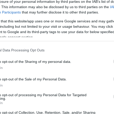
losure of your personal information by third parties on the IAB’s list of
. This information may also be disclosed by us to third parties on the
IA
Participants
that may further disclose it to other third parties.
 that this website/app uses one or more Google services and may gath
including but not limited to your visit or usage behaviour. You may click 
 to Google and its third-party tags to use your data for below specifi
ogle consent section.
 sei un farmacista assunto su base contrattuale
e una posizione stipendiata a tempo
l Data Processing Opt Outs
gi sono evidenti per alcuni – la possibilità di
o opt-out of the Sharing of my personal data.
ono alcuni elementi meno attraenti. In questo
In
vantaggi di essere un farmacista locum.
o opt-out of the Sale of my Personal Data.
In
rmacista Locum
to opt-out of processing my Personal Data for Targeted
ing.
In
o opt-out of Collection, Use, Retention, Sale, and/or Sharing
acista locum lo ottieni in un sacco di