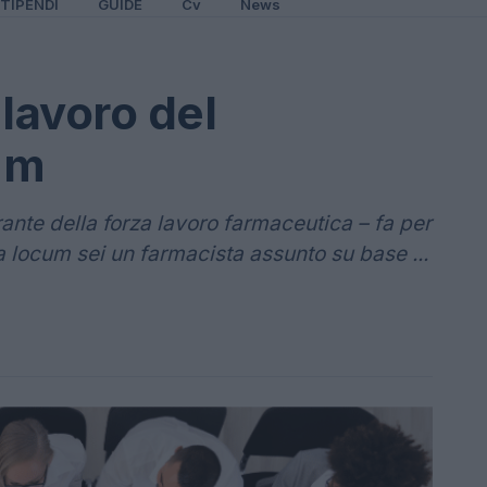
TIPENDI
GUIDE
Cv
News
lavoro del
um
ante della forza lavoro farmaceutica – fa per
a locum sei un farmacista assunto su base ...