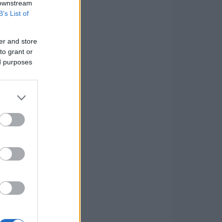
 downstream
B’s List of
er and store
to grant or
ed purposes