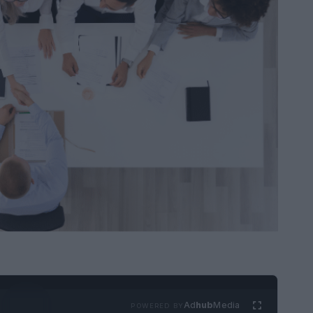
Ad
hub
Media
POWERED BY