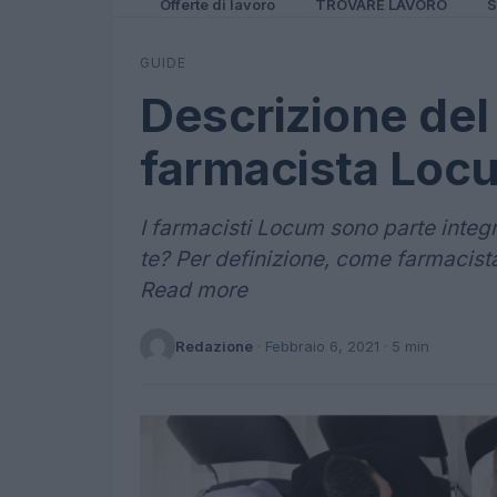
Offerte di lavoro
TROVARE LAVORO
S
GUIDE
Descrizione del 
farmacista Loc
I farmacisti Locum sono parte integr
te? Per definizione, come farmacist
Read more
Redazione
·
Febbraio 6, 2021
· 5 min