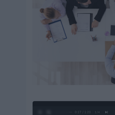
0:28 / 1:20
1
/
4