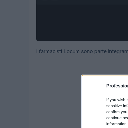
I farmacisti Locum sono parte integrant
Professio
If you wish 
sensitive in
confirm you
continue se
information 