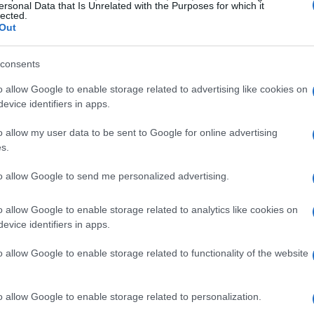
ersonal Data that Is Unrelated with the Purposes for which it
lected.
ci di base, cliniche, ospedali – hai l’opportunità
Out
rà in modo diverso, dal tipo di farmaci e dosi
essi, sarai in grado di costruire un quadro
consents
contratto. Se ti applichi correttamente, puoi
o allow Google to enable storage related to advertising like cookies on
 practice che puoi portare con te in ogni nuova
evice identifiers in apps.
amenti. I migliori farmacisti locum sono quelli che
o allow my user data to be sent to Google for online advertising
nto e sviluppo e lo applicano attraverso i loro
s.
to allow Google to send me personalized advertising.
o allow Google to enable storage related to analytics like cookies on
evice identifiers in apps.
 lavoro”, con le persone che chiedono di lavorare
o allow Google to enable storage related to functionality of the website
re più produttive e
i locum beneficiano già di questo livello di
o allow Google to enable storage related to personalization.
ollo del tuo programma in generale. Mentre si