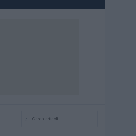
⌕
Cerca