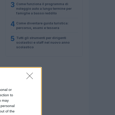
3
Come funziona il programma di
noleggio auto a lungo termine per
famiglie a basso reddito
4
Come diventare guida turistica:
percorso, esami e tessera
5
Tutti gli strumenti per dirigenti
scolastici e staff nel nuovo anno
scolastico
sonal or
ection to
ou may
 personal
out of the