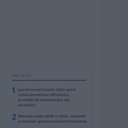
PIÙ LETTI
1
Lavorare nel mondo dello sport:
come aumentare efficienza,
produttività e benessere dei
lavoratori
2
Mercato degli affitti in Italia: studenti
e stranieri guidano la trasformazione